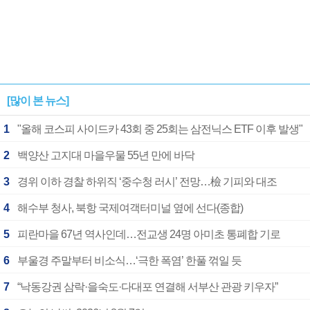
[많이 본 뉴스]
1
"올해 코스피 사이드카 43회 중 25회는 삼전닉스 ETF 이후 발생"
2
백양산 고지대 마을우물 55년 만에 바닥
3
경위 이하 경찰 하위직 ‘중수청 러시’ 전망…檢 기피와 대조
4
해수부 청사, 북항 국제여객터미널 옆에 선다(종합)
5
피란마을 67년 역사인데…전교생 24명 아미초 통폐합 기로
6
부울경 주말부터 비소식…‘극한 폭염’ 한풀 꺾일 듯
7
“낙동강권 삼락·을숙도·다대포 연결해 서부산 관광 키우자”