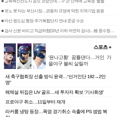
■ 교육혁신선도지 공모 코앞인데…구·군 난색에 교육청 ‘쩔쩔’
■ 르노 못 타는 부산시장…관용차 규정에 막힌 지역기업 응원
■ 마산 원도심 행정·주거복합단지 연내 준공 수순
■ 검사 신분 버리고 직급하향(10년 이하 저연차 검사)…檢 중수청행 기피
스포츠 +
‘윤나고황’ 꿈틀댄다…거인 가
을야구 불씨 살릴까
새 축구협회장 선출 방식 윤곽…“선거인단 192→2만
명”
해체설 뒤집은 LIV 골프…새 투자자 확보 ‘기사회생’
프로야구 취소…11일부터 재개
라커룸 냉탕 등장…폭염 경기취소 속출에 PS 셈법 복