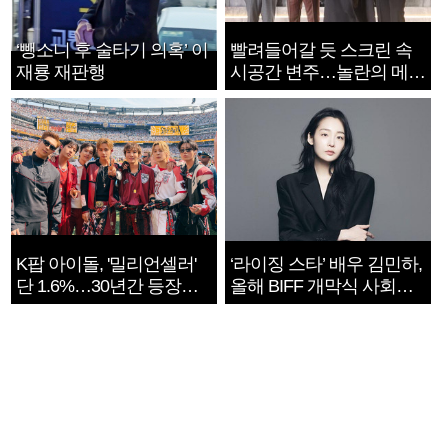
‘뺑소니 후 술타기 의혹’ 이
빨려들어갈 듯 스크린 속
재룡 재판행
시공간 변주…놀란의 메시
지는 ‘전쟁 속죄’
K팝 아이돌, '밀리언셀러'
‘라이징 스타’ 배우 김민하,
단 1.6%…30년간 등장
올해 BIFF 개막식 사회자
1182개팀 전수조사
확정