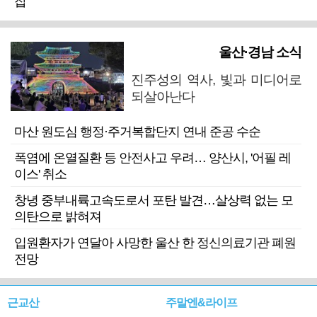
잡
울산·경남 소식
진주성의 역사, 빛과 미디어로
되살아난다
마산 원도심 행정·주거복합단지 연내 준공 수순
폭염에 온열질환 등 안전사고 우려… 양산시, '어필 레
이스' 취소
창녕 중부내륙고속도로서 포탄 발견…살상력 없는 모
의탄으로 밝혀져
입원환자가 연달아 사망한 울산 한 정신의료기관 폐원
전망
근교산
주말엔&라이프