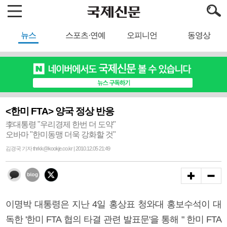
뉴스
스포츠·연예
오피니언
동영상
<한미 FTA> 양국 정상 반응
李대통령 "우리경제 한번 더 도약"
오바마 "한미동맹 더욱 강화할 것"
김경국 기자 thrkk@kookje.co.kr | 2010.12.05 21:49
이명박 대통령은 지난 4일 홍상표 청와대 홍보수석이 대
독한 '한미 FTA 협의 타결 관련 발표문'을 통해 " 한미 FTA