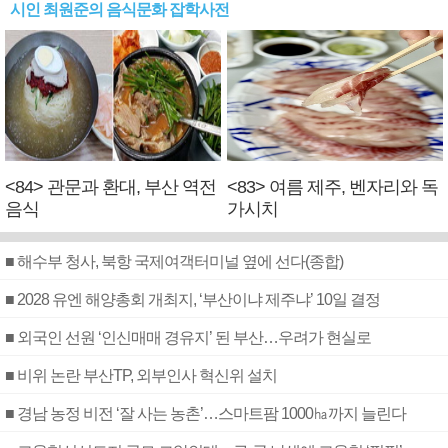
시인 최원준의 음식문화 잡학사전
<84> 관문과 환대, 부산 역전
<83> 여름 제주, 벤자리와 독
음식
가시치
■ 해수부 청사, 북항 국제여객터미널 옆에 선다(종합)
■ 2028 유엔 해양총회 개최지, ‘부산이냐 제주냐’ 10일 결정
■ 외국인 선원 ‘인신매매 경유지’ 된 부산…우려가 현실로
■ 비위 논란 부산TP, 외부인사 혁신위 설치
■ 경남 농정 비전 ‘잘 사는 농촌’…스마트팜 1000㏊까지 늘린다