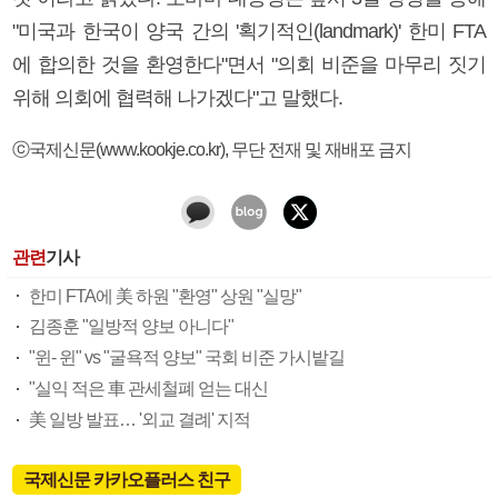
"미국과 한국이 양국 간의 '획기적인(landmark)' 한미 FTA
에 합의한 것을 환영한다"면서 "의회 비준을 마무리 짓기
위해 의회에 협력해 나가겠다"고 말했다.
ⓒ국제신문(www.kookje.co.kr), 무단 전재 및 재배포 금지
관련
기사
한미 FTA에 美 하원 "환영" 상원 "실망"
김종훈 "일방적 양보 아니다"
"윈- 윈" vs "굴욕적 양보" 국회 비준 가시밭길
"실익 적은 車 관세철폐 얻는 대신
美 일방 발표… '외교 결례' 지적
국제신문 카카오플러스 친구