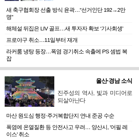
새 축구협회장 선출 방식 윤곽…“선거인단 192→2만
명”
해체설 뒤집은 LIV 골프…새 투자자 확보 ‘기사회생’
프로야구 취소…11일부터 재개
라커룸 냉탕 등장…폭염 경기취소 속출에 PS 셈법 복
잡
울산·경남 소식
진주성의 역사, 빛과 미디어로
되살아난다
마산 원도심 행정·주거복합단지 연내 준공 수순
폭염에 온열질환 등 안전사고 우려… 양산시, '어필 레
이스' 취소