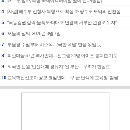
3
해수부 청사, 북항 국제여객터미널 옆에 선다(종합)
4
[사설] 해수부 신청사 북항으로 확정, 해양수도 도약의 전환점
5
“낙동강권 삼락·을숙도·다대포 연결해 서부산 관광 키우자”
6
오늘의 날씨- 2026년 8월 7일
7
부울경 주말부터 비소식…‘극한 폭염’ 한풀 꺾일 듯
8
피란마을 67년 역사인데…전교생 24명 아미초 통폐합 기로
9
외국인 선원 ‘인신매매 경유지’ 된 부산…우려가 현실로
10
교육혁신선도지 공모 코앞인데…구·군 난색에 교육청 ‘쩔쩔’