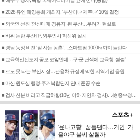
■ 해수부 청사, 북항 국제여객터미널 옆에 선다(종합)
■ 2028 유엔 해양총회 개최지, ‘부산이냐 제주냐’ 10일 결정
■ 외국인 선원 ‘인신매매 경유지’ 된 부산…우려가 현실로
■ 비위 논란 부산TP, 외부인사 혁신위 설치
■ 경남 농정 비전 ‘잘 사는 농촌’…스마트팜 1000㏊까지 늘린다
■ 교육혁신선도지 공모 코앞인데…구·군 난색에 교육청 ‘쩔쩔’
■ 르노 못 타는 부산시장…관용차 규정에 막힌 지역기업 응원
■ 마산 원도심 행정·주거복합단지 연내 준공 수순
■ 검사 신분 버리고 직급하향(10년 이하 저연차 검사)…檢 중수청행 기피
스포츠 +
‘윤나고황’ 꿈틀댄다…거인 가
을야구 불씨 살릴까