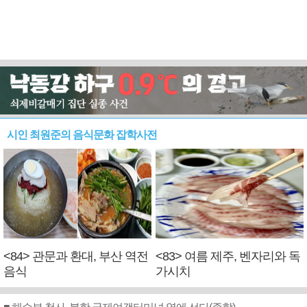
시인 최원준의 음식문화 잡학사전
<84> 관문과 환대, 부산 역전
<83> 여름 제주, 벤자리와 독
음식
가시치