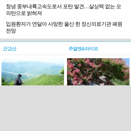
창녕 중부내륙고속도로서 포탄 발견…살상력 없는 모
의탄으로 밝혀져
입원환자가 연달아 사망한 울산 한 정신의료기관 폐원
전망
근교산
주말엔&라이프
근교산&그너머…상주·문경
폭염보다 더 뜨거워라…100
청화산~시루봉
일을 붉게 불태울 ‘선비정신’
피었네