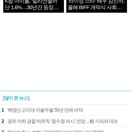
K팝 아이돌, '밀리언셀러'
‘라이징 스타’ 배우 김민하,
단 1.6%…30년간 등장
올해 BIFF 개막식 사회자
1182개팀 전수조사
확정
[많이 본 뉴스]
1
백양산 고지대 마을우물 55년 만에 바닥
2
경위 이하 경찰 하위직 ‘중수청 러시’ 전망…檢 기피와 대조