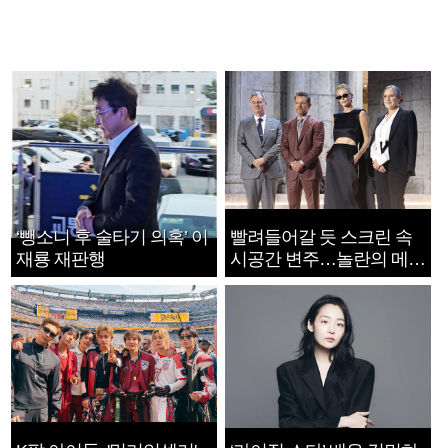
‘뺑소니 후 술타기 의혹’ 이
빨려들어갈 듯 스크린 속
재룡 재판행
시공간 변주…놀란의 메시
지는 ‘전쟁 속죄’