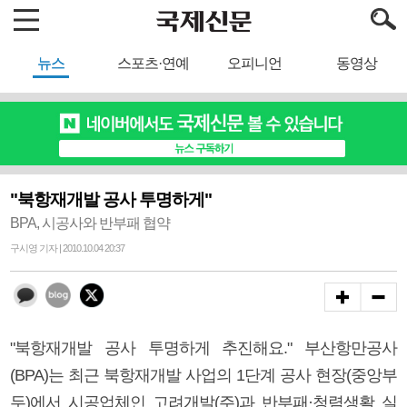
뉴스
스포츠·연예
오피니언
동영상
"북항재개발 공사 투명하게"
BPA, 시공사와 반부패 협약
구시영 기자 | 2010.10.04 20:37
"북항재개발 공사 투명하게 추진해요." 부산항만공사
(BPA)는 최근 북항재개발 사업의 1단계 공사 현장(중앙부
두)에서 시공업체인 고려개발(주)과 반부패·청렴생활 실