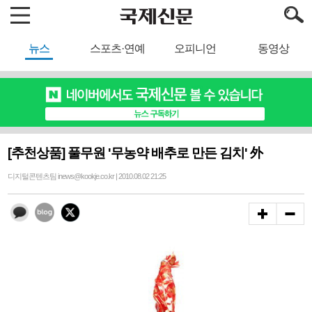
뉴스
스포츠·연예
오피니언
동영상
[추천상품] 풀무원 '무농약 배추로 만든 김치' 外
디지털콘텐츠팀 inews@kookje.co.kr | 2010.08.02 21:25