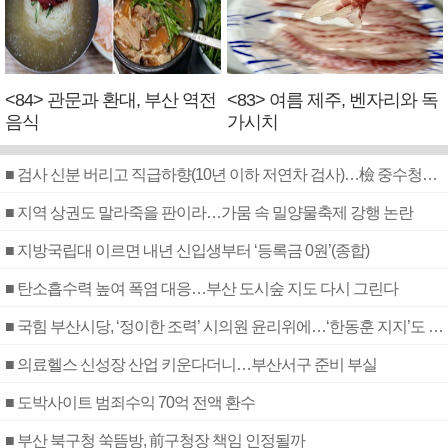
<84> 관문과 환대, 부산 역전
<83> 여름 제주, 벤자리와 독
음식
가시치
■ 검사 신분 버리고 직급하향(10년 이하 저연차 검사)…檢 중수청행 기피
■ 지역 상권도 말라죽을 판이라…가뭄 속 밀양물축제 강행 논란
■ 지방국립대 이르면 내년 신입생부터 ‘등록금 0원’(종합)
■ 탄소흡수력 높여 폭염 대응…부산 도시숲 지도 다시 그린다
■ 국힘 부산시당, ‘정이한 조력’ 시의원 윤리위에…‘한동훈 지지’도 신고접수
■ 의료헬스 신성장 산업 키운다더니…부산서구 준비 부실
■ 도박사이트 범죄수익 70억 전액 환수
■ 부산 북구청 쑥뜸방, 前구청장 책임 인정될까