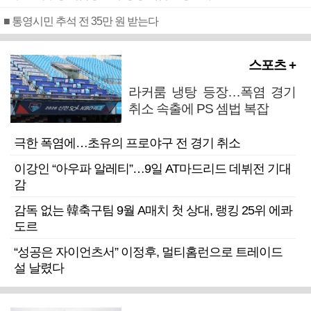
■ 통영시민 추석 전 35만 원 받는다
스포츠 +
라커룸 냉탕 등장…폭염 경기
취소 속출에 PS 셈법 복잡
극한 폭염에…초유의 프로야구 전 경기 취소
이강인 “아우파 알레티”…9일 AT마드리드 데뷔전 기대
감
감독 없는 韓축구팀 9월 A매치 첫 상대, 랭킹 25위 에콰
도르
“성공은 자이언츠서” 이정후, 멀티홈런으로 트레이드
설 날렸다