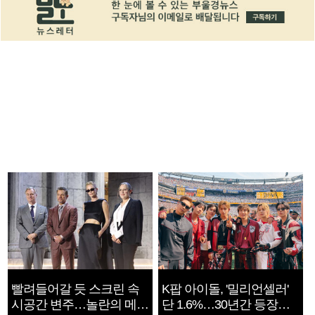
빨려들어갈 듯 스크린 속
K팝 아이돌, '밀리언셀러'
시공간 변주…놀란의 메시
단 1.6%…30년간 등장