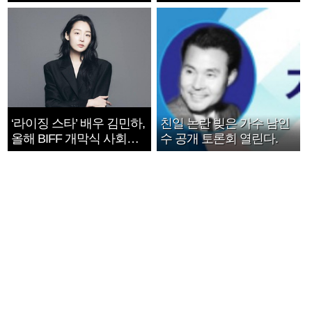
지는 ‘전쟁 속죄’
1182개팀 전수조사
‘라이징 스타’ 배우 김민하,
친일 논란 빚은 가수 남인
올해 BIFF 개막식 사회자
수 공개 토론회 열린다.
확정