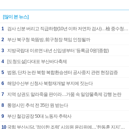
[많이 본 뉴스]
1
검사 신분 버리고 직급하향(10년 이하 저연차 검사)…檢 중수청행 기피
2
부산 북구청 쑥뜸방, 前구청장 책임 인정될까
3
지방국립대 이르면 내년 신입생부터 ‘등록금 0원’(종합)
4
[도청도설] 다대포 부산바다축제
5
법원, 단차 논란 북항 복합환승센터 공사중지 관련 현장검증
6
해양수산부 신청사 북항재개발 부지에 짓는다
7
지역 상권도 말라죽을 판이라…가뭄 속 밀양물축제 강행 논란
8
통영시민 추석 전 35만 원 받는다
9
부산 철강공장 50대 노동자 추락사
10
국힘 부산시당, ‘정이한 조력’ 시의원 윤리위에…‘한동훈 지지’도 신고접수