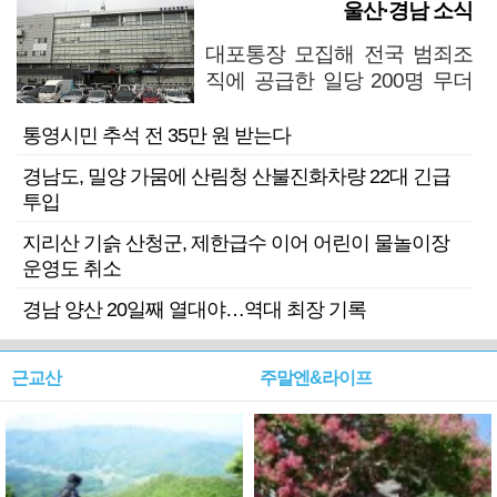
울산·경남 소식
대포통장 모집해 전국 범죄조
직에 공급한 일당 200명 무더
기 검거
통영시민 추석 전 35만 원 받는다
경남도, 밀양 가뭄에 산림청 산불진화차량 22대 긴급
투입
지리산 기슭 산청군, 제한급수 이어 어린이 물놀이장
운영도 취소
경남 양산 20일째 열대야…역대 최장 기록
근교산
주말엔&라이프