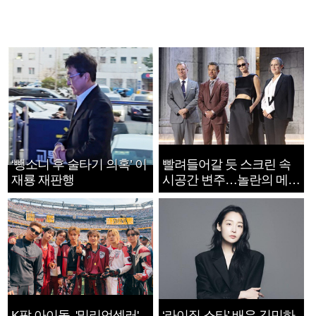
‘뺑소니 후 술타기 의혹’ 이
빨려들어갈 듯 스크린 속
재룡 재판행
시공간 변주…놀란의 메시
지는 ‘전쟁 속죄’
K팝 아이돌, '밀리언셀러'
‘라이징 스타’ 배우 김민하,