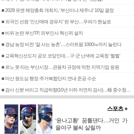
■ 2028 유엔 해양총회 개최지, ‘부산이냐 제주냐’ 10일 결정
■ 외국인 선원 ‘인신매매 경유지’ 된 부산…우려가 현실로
■ 비위 논란 부산TP, 외부인사 혁신위 설치
■ 경남 농정 비전 ‘잘 사는 농촌’…스마트팜 1000㏊까지 늘린다
■ 교육혁신선도지 공모 코앞인데…구·군 난색에 교육청 ‘쩔쩔’
■ 르노 못 타는 부산시장…관용차 규정에 막힌 지역기업 응원
■ 마산 원도심 행정·주거복합단지 연내 준공 수순
■ 검사 신분 버리고 직급하향(10년 이하 저연차 검사)…檢 중수청행 기피
스포츠 +
‘윤나고황’ 꿈틀댄다…거인 가
을야구 불씨 살릴까