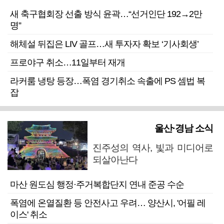
새 축구협회장 선출 방식 윤곽…“선거인단 192→2만
명”
해체설 뒤집은 LIV 골프…새 투자자 확보 ‘기사회생’
프로야구 취소…11일부터 재개
라커룸 냉탕 등장…폭염 경기취소 속출에 PS 셈법 복
잡
울산·경남 소식
진주성의 역사, 빛과 미디어로
되살아난다
마산 원도심 행정·주거복합단지 연내 준공 수순
폭염에 온열질환 등 안전사고 우려… 양산시, '어필 레
이스' 취소