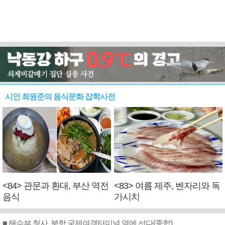
시인 최원준의 음식문화 잡학사전
<84> 관문과 환대, 부산 역전
<83> 여름 제주, 벤자리와 독
음식
가시치
■ 해수부 청사, 북항 국제여객터미널 옆에 선다(종합)