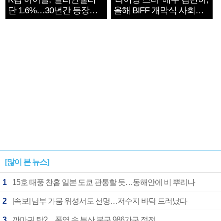
단 1.6%…30년간 등장
올해 BIFF 개막식 사회자
1182개팀 전수조사
확정
[많이 본 뉴스]
1
15호 태풍 찬홈 일본 도쿄 관통할 듯…동해안에 비 뿌리나
2
[속보] 남부 가뭄 위성서도 선명…저수지 바닥 드러났다
3
까마귀 탓?…폭염 속 부산 북구 986가구 정전