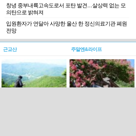
창녕 중부내륙고속도로서 포탄 발견…살상력 없는 모
의탄으로 밝혀져
입원환자가 연달아 사망한 울산 한 정신의료기관 폐원
전망
근교산
주말엔&라이프
근교산&그너머…상주·문경
폭염보다 더 뜨거워라…100
청화산~시루봉
일을 붉게 불태울 ‘선비정신’
피었네