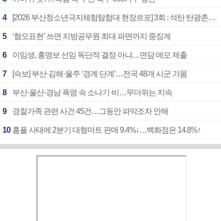
4
[2026 부산청소년극지체험탐험대 현장르포] 3회 : 석탄 탄광촌에서 북극 연구의 중심지로
5
‘혐오표현’ 쓰면 지방공무원 최대 파면까지 중징계
6
이임생, 홍명보 선임 독단적 결정 아냐…면담 메모 제출
7
[속보] 부산·김해·울주 ‘경계 단계’…전국 48개 시군 가뭄
8
부산·울산·경남 폭염 속 소나기·비…무더위는 지속
9
경찰가족 관련 사건 45건…그동안 파악조차 안해
10
홈플 사태에 2분기 대형마트 판매 9.4%↓…백화점은 14.8%↑