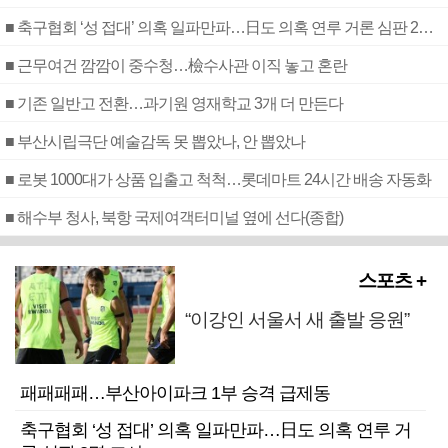
■ 축구협회 ‘성 접대’ 의혹 일파만파…日도 의혹 연루 거론 심판 2명 조사
■ 근무여건 깜깜이 중수청…檢수사관 이직 놓고 혼란
■ 기존 일반고 전환…과기원 영재학교 3개 더 만든다
■ 부산시립극단 예술감독 못 뽑았나, 안 뽑았나
■ 로봇 1000대가 상품 입출고 척척…롯데마트 24시간 배송 자동화
■ 해수부 청사, 북항 국제여객터미널 옆에 선다(종합)
스포츠 +
“이강인 서울서 새 출발 응원”
패패패패…부산아이파크 1부 승격 급제동
축구협회 ‘성 접대’ 의혹 일파만파…日도 의혹 연루 거