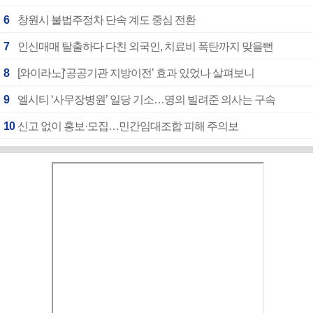
6
창원시 불법주정차 단속 계도 중심 전환
7
인신매매 탈출하다 다친 외국인, 치료비 폭탄까지 맞을뻔
8
[와이라노]‘공공기관 지방이전’ 효과 있었나 살펴보니
9
엘시티 ‘사무장병원’ 일당 기소…명의 빌려준 의사는 구속
10
신고 없이 홍보·모집…민간임대조합 피해 주의보