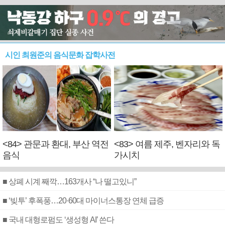
시인 최원준의 음식문화 잡학사전
<84> 관문과 환대, 부산 역전
<83> 여름 제주, 벤자리와 독
음식
가시치
■ 상폐 시계 째깍…163개사 “나 떨고있니”
■ ‘빚투’ 후폭풍…20·60대 마이너스통장 연체 급증
■ 국내 대형로펌도 ‘생성형 AI’ 쓴다