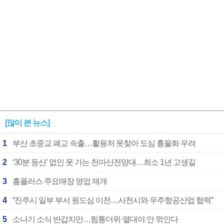
[많이 본 뉴스]
1
부산 초중교 폐교 속출…활용처 못찾아 도심 흉물화 우려
2
‘30분 등산’ 없인 못 가는 천마산전망대…최소 1년 고생길
3
홈플러스 주요매장 영업 재개
4
“진주시 일부 부서 원도심 이전…사천시와 우주항공산업 협력”
5
소나기 소식 반갑지만…찜통더위·열대야 안 꺾인다