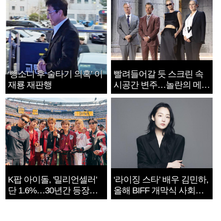
‘뺑소니 후 술타기 의혹’ 이
빨려들어갈 듯 스크린 속
재룡 재판행
시공간 변주…놀란의 메시
지는 ‘전쟁 속죄’
K팝 아이돌, '밀리언셀러'
‘라이징 스타’ 배우 김민하,
단 1.6%…30년간 등장
올해 BIFF 개막식 사회자
1182개팀 전수조사
확정