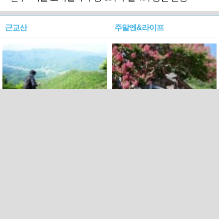
근교산
주말엔&라이프
근교산&그너머…상주·문경
폭염보다 더 뜨거워라…100
청화산~시루봉
일을 붉게 불태울 ‘선비정신’
피었네
PC버전
엑스
페이스북
Copyright ⓒ 2015 All rights reserved by 국제신문