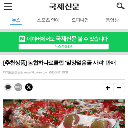
뉴스
스포츠·연예
오피니언
동영상
[추천상품] 농협하나로클럽 '밀양얼음골 사과' 판매
디지털콘텐츠팀 inews@kookje.co.kr | 2010.01.05 19:31