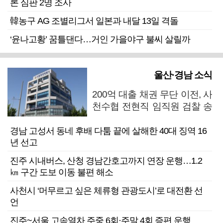
론 심판 2명 조사
韓농구 AG 조별리그서 일본과 내달 13일 격돌
‘윤나고황’ 꿈틀댄다…거인 가을야구 불씨 살릴까
울산·경남 소식
200억 대출 채권 무단 이전, 사
천수협 전현직 임직원 검찰 송
치
경남 고성서 동네 후배 다툼 끝에 살해한 40대 징역 16
년 선고
진주 시내버스, 산청 경남간호고까지 연장 운행…1.2
㎞ 구간 도보 이동 불편 해소
사천시 ‘머무르고 싶은 체류형 관광도시’로 대전환 선
언
진주~서울 고속열차 주중 6회·주말 4회 증편 운행