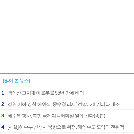
[많이 본 뉴스]
1
백양산 고지대 마을우물 55년 만에 바닥
2
경위 이하 경찰 하위직 ‘중수청 러시’ 전망…檢 기피와 대조
3
해수부 청사, 북항 국제여객터미널 옆에 선다(종합)
4
[사설] 해수부 신청사 북항으로 확정, 해양수도 도약의 전환점