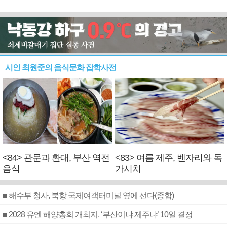
시인 최원준의 음식문화 잡학사전
<84> 관문과 환대, 부산 역전
<83> 여름 제주, 벤자리와 독
음식
가시치
■ 해수부 청사, 북항 국제여객터미널 옆에 선다(종합)
■ 2028 유엔 해양총회 개최지, ‘부산이냐 제주냐’ 10일 결정