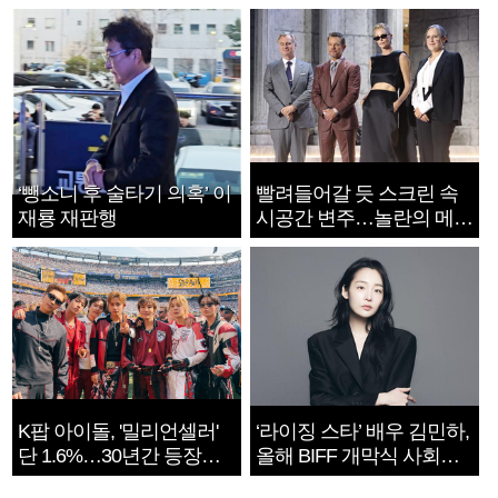
‘뺑소니 후 술타기 의혹’ 이
빨려들어갈 듯 스크린 속
재룡 재판행
시공간 변주…놀란의 메시
지는 ‘전쟁 속죄’
K팝 아이돌, '밀리언셀러'
‘라이징 스타’ 배우 김민하,
단 1.6%…30년간 등장
올해 BIFF 개막식 사회자
1182개팀 전수조사
확정