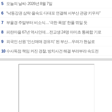
5
오늘의 날씨- 2026년 8월 7일
6
“낙동강권 삼락·을숙도·다대포 연결해 서부산 관광 키우자”
7
부울경 주말부터 비소식…‘극한 폭염’ 한풀 꺾일 듯
8
피란마을 67년 역사인데…전교생 24명 아미초 통폐합 기로
9
외국인 선원 ‘인신매매 경유지’ 된 부산…우려가 현실로
10
수사독점 책임 커진 경찰, 방치사건 해결 부랴부랴 속도전