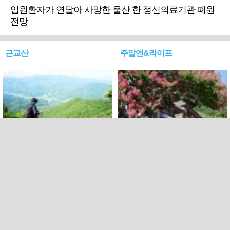
입원환자가 연달아 사망한 울산 한 정신의료기관 폐원
전망
근교산
주말엔&라이프
근교산&그너머…상주·문경
폭염보다 더 뜨거워라…100
청화산~시루봉
일을 붉게 불태울 ‘선비정신’
피었네
PC버전
엑스
페이스북
Copyright ⓒ 2015 All rights reserved by 국제신문