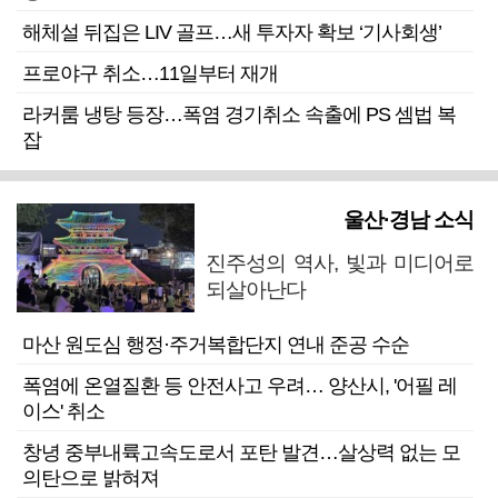
해체설 뒤집은 LIV 골프…새 투자자 확보 ‘기사회생’
프로야구 취소…11일부터 재개
라커룸 냉탕 등장…폭염 경기취소 속출에 PS 셈법 복
잡
울산·경남 소식
진주성의 역사, 빛과 미디어로
되살아난다
마산 원도심 행정·주거복합단지 연내 준공 수순
폭염에 온열질환 등 안전사고 우려… 양산시, '어필 레
이스' 취소
창녕 중부내륙고속도로서 포탄 발견…살상력 없는 모
의탄으로 밝혀져