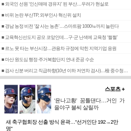
■ 외국인 선원 ‘인신매매 경유지’ 된 부산…우려가 현실로
■ 비위 논란 부산TP, 외부인사 혁신위 설치
■ 경남 농정 비전 ‘잘 사는 농촌’…스마트팜 1000㏊까지 늘린다
■ 교육혁신선도지 공모 코앞인데…구·군 난색에 교육청 ‘쩔쩔’
■ 르노 못 타는 부산시장…관용차 규정에 막힌 지역기업 응원
■ 마산 원도심 행정·주거복합단지 연내 준공 수순
■ 검사 신분 버리고 직급하향(10년 이하 저연차 검사)…檢 중수청행 기피
스포츠 +
‘윤나고황’ 꿈틀댄다…거인 가
을야구 불씨 살릴까
새 축구협회장 선출 방식 윤곽…“선거인단 192→2만
명”