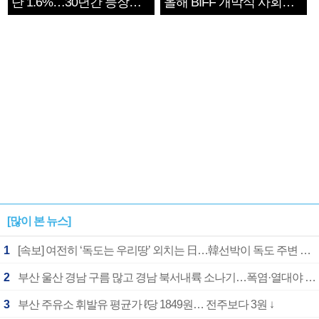
단 1.6%…30년간 등장
올해 BIFF 개막식 사회자
1182개팀 전수조사
확정
[많이 본 뉴스]
1
[속보] 여전히 ‘독도는 우리땅’ 외치는 日…韓선박이 독도 주변 해양조사 활동하자 반발
2
부산 울산 경남 구름 많고 경남 북서내륙 소나기…폭염·열대야 계속
3
부산 주유소 휘발유 평균가 ℓ당 1849원… 전주보다 3원 ↓