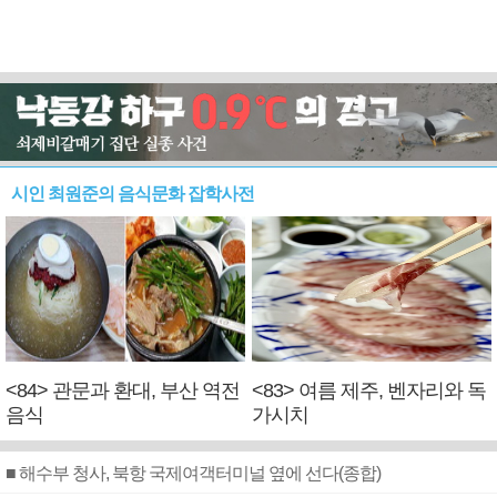
시인 최원준의 음식문화 잡학사전
<84> 관문과 환대, 부산 역전
<83> 여름 제주, 벤자리와 독
음식
가시치
■ 해수부 청사, 북항 국제여객터미널 옆에 선다(종합)