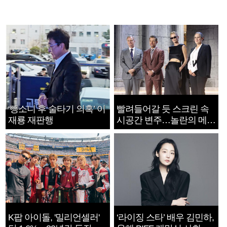
‘뺑소니 후 술타기 의혹’ 이
빨려들어갈 듯 스크린 속
재룡 재판행
시공간 변주…놀란의 메시
지는 ‘전쟁 속죄’
K팝 아이돌, '밀리언셀러'
‘라이징 스타’ 배우 김민하,