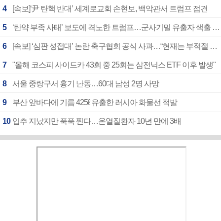
4
[속보]‘尹 탄핵 반대’ 세계로교회 손현보, 백악관서 트럼프 접견
5
‘탄약 부족 사태’ 보도에 격노한 트럼프…군사기밀 유출자 색출 지시
6
[속보] ‘심판 성접대’ 논란 축구협회 공식 사과…“현재는 부적절 행위 없어”
7
"올해 코스피 사이드카 43회 중 25회는 삼전닉스 ETF 이후 발생"
8
서울 중랑구서 흉기 난동…60대 남성 2명 사망
9
부산 앞바다에 기름 425ℓ 유출한 러시아 화물선 적발
10
입추 지났지만 푹푹 찐다…온열질환자 10년 만에 3배