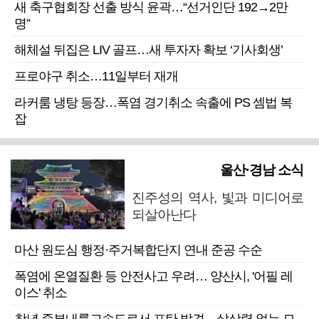
새 축구협회장 선출 방식 윤곽…“선거인단 192→2만
명”
해체설 뒤집은 LIV 골프…새 투자자 확보 ‘기사회생’
프로야구 취소…11일부터 재개
라커룸 냉탕 등장…폭염 경기취소 속출에 PS 셈법 복
잡
울산·경남 소식
진주성의 역사, 빛과 미디어로
되살아난다
마산 원도심 행정·주거복합단지 연내 준공 수순
폭염에 온열질환 등 안전사고 우려… 양산시, '어필 레
이스' 취소