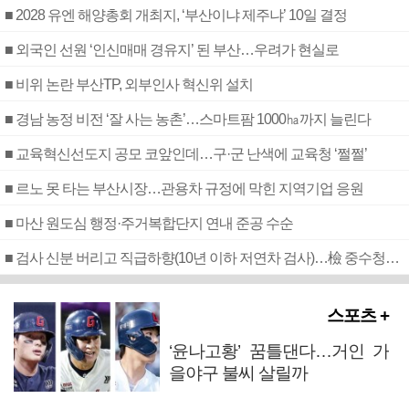
■ 2028 유엔 해양총회 개최지, ‘부산이냐 제주냐’ 10일 결정
■ 외국인 선원 ‘인신매매 경유지’ 된 부산…우려가 현실로
■ 비위 논란 부산TP, 외부인사 혁신위 설치
■ 경남 농정 비전 ‘잘 사는 농촌’…스마트팜 1000㏊까지 늘린다
■ 교육혁신선도지 공모 코앞인데…구·군 난색에 교육청 ‘쩔쩔’
■ 르노 못 타는 부산시장…관용차 규정에 막힌 지역기업 응원
■ 마산 원도심 행정·주거복합단지 연내 준공 수순
■ 검사 신분 버리고 직급하향(10년 이하 저연차 검사)…檢 중수청행 기피
스포츠 +
‘윤나고황’ 꿈틀댄다…거인 가
을야구 불씨 살릴까