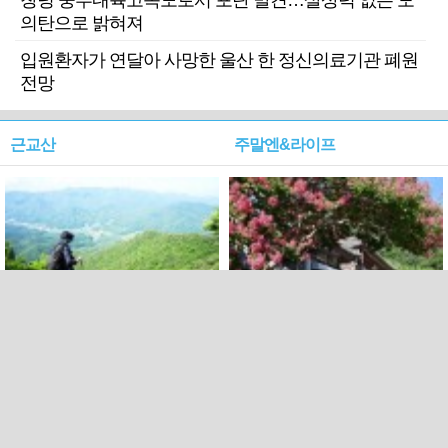
창녕 중부내륙고속도로서 포탄 발견…살상력 없는 모
의탄으로 밝혀져
입원환자가 연달아 사망한 울산 한 정신의료기관 폐원
전망
근교산
주말엔&라이프
근교산&그너머…상주·문경
폭염보다 더 뜨거워라…100
청화산~시루봉
일을 붉게 불태울 ‘선비정신’
피었네
PC버전
엑스
페이스북