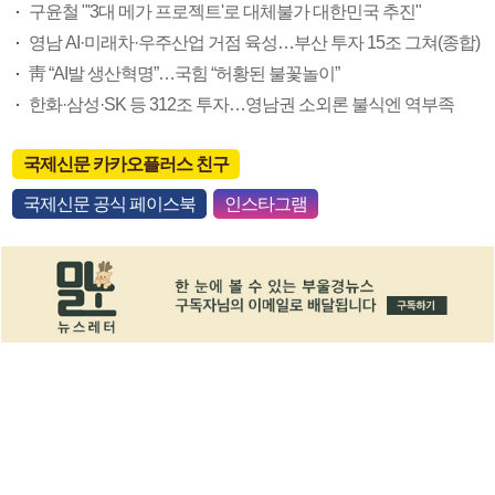
구윤철 "'3대 메가 프로젝트'로 대체불가 대한민국 추진"
영남 AI·미래차·우주산업 거점 육성…부산 투자 15조 그쳐(종합)
靑 “AI발 생산혁명”…국힘 “허황된 불꽃놀이”
한화·삼성·SK 등 312조 투자…영남권 소외론 불식엔 역부족
국제신문 카카오플러스 친구
국제신문 공식 페이스북
인스타그램