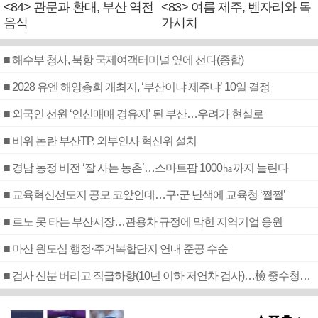
<84> 관문과 환대, 부산 역전
<83> 여름 제주, 벤자리와 독
음식
가시치
■ 해수부 청사, 북항 국제여객터미널 옆에 선다(종합)
■ 2028 유엔 해양총회 개최지, ‘부산이냐 제주냐’ 10일 결정
■ 외국인 선원 ‘인신매매 경유지’ 된 부산…우려가 현실로
■ 비위 논란 부산TP, 외부인사 혁신위 설치
■ 경남 농정 비전 ‘잘 사는 농촌’…스마트팜 1000㏊까지 늘린다
■ 교육혁신선도지 공모 코앞인데…구·군 난색에 교육청 ‘쩔쩔’
■ 르노 못 타는 부산시장…관용차 규정에 막힌 지역기업 응원
■ 마산 원도심 행정·주거복합단지 연내 준공 수순
■ 검사 신분 버리고 직급하향(10년 이하 저연차 검사)…檢 중수청행 기피