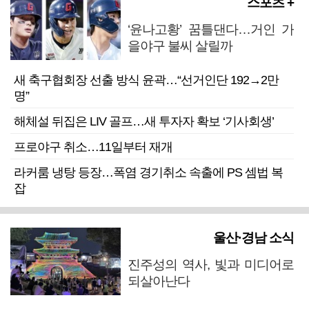
스포츠 +
‘윤나고황’ 꿈틀댄다…거인 가
을야구 불씨 살릴까
새 축구협회장 선출 방식 윤곽…“선거인단 192→2만
명”
해체설 뒤집은 LIV 골프…새 투자자 확보 ‘기사회생’
프로야구 취소…11일부터 재개
라커룸 냉탕 등장…폭염 경기취소 속출에 PS 셈법 복
잡
울산·경남 소식
진주성의 역사, 빛과 미디어로
되살아난다