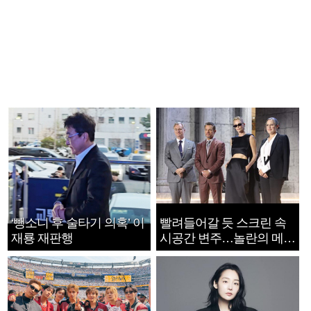
‘뺑소니 후 술타기 의혹’ 이
빨려들어갈 듯 스크린 속
재룡 재판행
시공간 변주…놀란의 메시
지는 ‘전쟁 속죄’