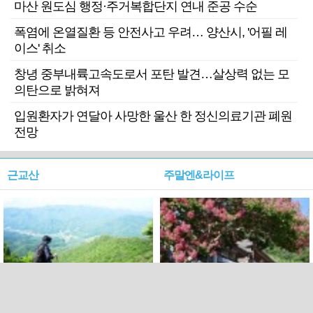
마산 원도심 행정·주거복합단지 연내 준공 수순
폭염에 온열질환 등 안전사고 우려… 양산시, '어필 레
이스' 취소
창녕 중부내륙고속도로서 포탄 발견…살상력 없는 모
의탄으로 밝혀져
입원환자가 연달아 사망한 울산 한 정신의료기관 폐원
전망
근교산
주말엔&라이프
근교산&그너머…상주·문경
폭염보다 더 뜨거워라…100