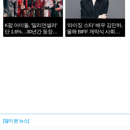
K팝 아이돌, '밀리언셀러'
‘라이징 스타’ 배우 김민하,
단 1.6%…30년간 등장
올해 BIFF 개막식 사회자
1182개팀 전수조사
확정
[많이 본 뉴스]