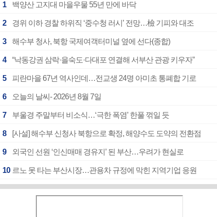
1
백양산 고지대 마을우물 55년 만에 바닥
2
경위 이하 경찰 하위직 ‘중수청 러시’ 전망…檢 기피와 대조
3
해수부 청사, 북항 국제여객터미널 옆에 선다(종합)
4
“낙동강권 삼락·을숙도·다대포 연결해 서부산 관광 키우자”
5
피란마을 67년 역사인데…전교생 24명 아미초 통폐합 기로
6
오늘의 날씨- 2026년 8월 7일
7
부울경 주말부터 비소식…‘극한 폭염’ 한풀 꺾일 듯
8
[사설] 해수부 신청사 북항으로 확정, 해양수도 도약의 전환점
9
외국인 선원 ‘인신매매 경유지’ 된 부산…우려가 현실로
10
르노 못 타는 부산시장…관용차 규정에 막힌 지역기업 응원