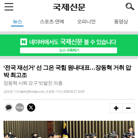
뉴스
스포츠·연예
오피니언
동영상
‘전국 재선거’ 선 그은 국힘 원내대표…장동혁 거취 압
박 최고조
장동혁 사퇴 요구 빗발친 의총
김태경 기자 tgkim@kookje.co.kr, 조원호 기자 | 2026.06.17 19:29