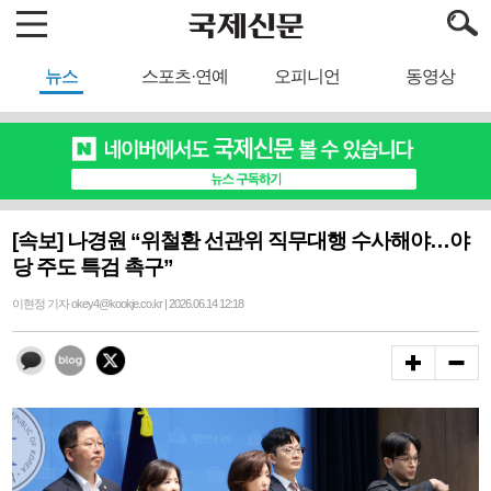
뉴스
스포츠·연예
오피니언
동영상
[속보] 나경원 “위철환 선관위 직무대행 수사해야…야
당 주도 특검 촉구”
이현정 기자 okey4@kookje.co.kr | 2026.06.14 12:18