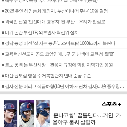
■ 해수부 청사, 북항 국제여객터미널 옆에 선다(종합)
■ 2028 유엔 해양총회 개최지, ‘부산이냐 제주냐’ 10일 결정
■ 외국인 선원 ‘인신매매 경유지’ 된 부산…우려가 현실로
■ 비위 논란 부산TP, 외부인사 혁신위 설치
■ 경남 농정 비전 ‘잘 사는 농촌’…스마트팜 1000㏊까지 늘린다
■ 교육혁신선도지 공모 코앞인데…구·군 난색에 교육청 ‘쩔쩔’
■ 르노 못 타는 부산시장…관용차 규정에 막힌 지역기업 응원
■ 마산 원도심 행정·주거복합단지 연내 준공 수순
■ 검사 신분 버리고 직급하향(10년 이하 저연차 검사)…檢 중수청행 기피
스포츠 +
‘윤나고황’ 꿈틀댄다…거인 가
을야구 불씨 살릴까