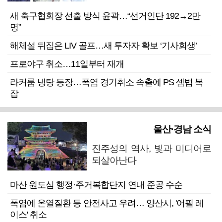
새 축구협회장 선출 방식 윤곽…“선거인단 192→2만
명”
해체설 뒤집은 LIV 골프…새 투자자 확보 ‘기사회생’
프로야구 취소…11일부터 재개
라커룸 냉탕 등장…폭염 경기취소 속출에 PS 셈법 복
잡
울산·경남 소식
진주성의 역사, 빛과 미디어로
되살아난다
마산 원도심 행정·주거복합단지 연내 준공 수순
폭염에 온열질환 등 안전사고 우려… 양산시, '어필 레
이스' 취소