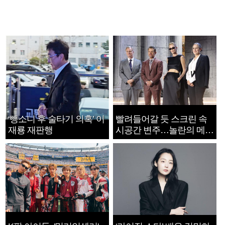
‘뺑소니 후 술타기 의혹’ 이
빨려들어갈 듯 스크린 속
재룡 재판행
시공간 변주…놀란의 메시
지는 ‘전쟁 속죄’