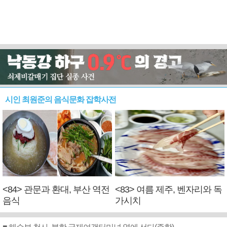
시인 최원준의 음식문화 잡학사전
<84> 관문과 환대, 부산 역전
<83> 여름 제주, 벤자리와 독
음식
가시치