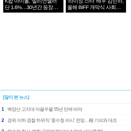
K팝 아이돌, '밀리언셀러'
‘라이징 스타’ 배우 김민하,
단 1.6%…30년간 등장
올해 BIFF 개막식 사회자
1182개팀 전수조사
확정
[많이 본 뉴스]
1
백양산 고지대 마을우물 55년 만에 바닥
2
경위 이하 경찰 하위직 ‘중수청 러시’ 전망…檢 기피와 대조