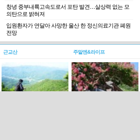
창녕 중부내륙고속도로서 포탄 발견…살상력 없는 모
의탄으로 밝혀져
입원환자가 연달아 사망한 울산 한 정신의료기관 폐원
전망
근교산
주말엔&라이프
근교산&그너머…상주·문경
폭염보다 더 뜨거워라…100
청화산~시루봉
일을 붉게 불태울 ‘선비정신’
피었네