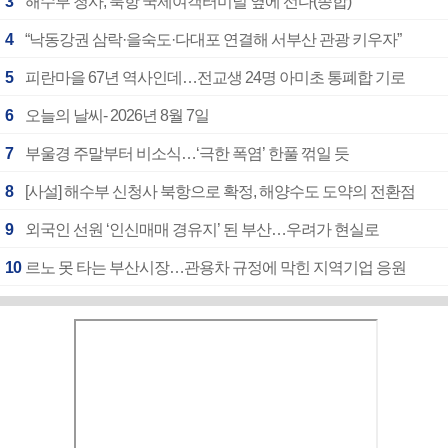
3
해수부 청사, 북항 국제여객터미널 옆에 선다(종합)
4
“낙동강권 삼락·을숙도·다대포 연결해 서부산 관광 키우자”
5
피란마을 67년 역사인데…전교생 24명 아미초 통폐합 기로
6
오늘의 날씨- 2026년 8월 7일
7
부울경 주말부터 비소식…‘극한 폭염’ 한풀 꺾일 듯
8
[사설] 해수부 신청사 북항으로 확정, 해양수도 도약의 전환점
9
외국인 선원 ‘인신매매 경유지’ 된 부산…우려가 현실로
10
르노 못 타는 부산시장…관용차 규정에 막힌 지역기업 응원