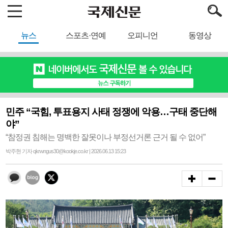
뉴스
스포츠·연예
오피니언
동영상
민주 “국힘, 투표용지 사태 정쟁에 악용…구태 중단해
야”
“참정권 침해는 명백한 잘못이나 부정선거론 근거 될 수 없어”
박주현 기자 qkrwngus30@kookje.co.kr | 2026.06.13 15:23