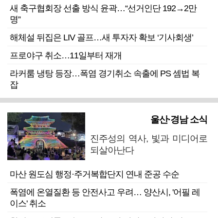
새 축구협회장 선출 방식 윤곽…“선거인단 192→2만
명”
해체설 뒤집은 LIV 골프…새 투자자 확보 ‘기사회생’
프로야구 취소…11일부터 재개
라커룸 냉탕 등장…폭염 경기취소 속출에 PS 셈법 복
잡
울산·경남 소식
진주성의 역사, 빛과 미디어로
되살아난다
마산 원도심 행정·주거복합단지 연내 준공 수순
폭염에 온열질환 등 안전사고 우려… 양산시, '어필 레
이스' 취소