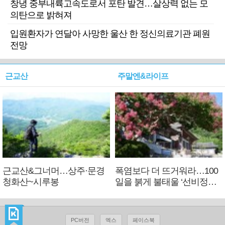
창녕 중부내륙고속도로서 포탄 발견…살상력 없는 모
의탄으로 밝혀져
입원환자가 연달아 사망한 울산 한 정신의료기관 폐원
전망
근교산
주말엔&라이프
근교산&그너머…상주·문경
폭염보다 더 뜨거워라…100
청화산~시루봉
일을 붉게 불태울 ‘선비정신’
피었네
PC버전
엑스
페이스북