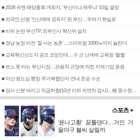
■ 2028 유엔 해양총회 개최지, ‘부산이냐 제주냐’ 10일 결정
■ 외국인 선원 ‘인신매매 경유지’ 된 부산…우려가 현실로
■ 비위 논란 부산TP, 외부인사 혁신위 설치
■ 경남 농정 비전 ‘잘 사는 농촌’…스마트팜 1000㏊까지 늘린다
■ 교육혁신선도지 공모 코앞인데…구·군 난색에 교육청 ‘쩔쩔’
■ 르노 못 타는 부산시장…관용차 규정에 막힌 지역기업 응원
■ 마산 원도심 행정·주거복합단지 연내 준공 수순
■ 검사 신분 버리고 직급하향(10년 이하 저연차 검사)…檢 중수청행 기피
스포츠 +
‘윤나고황’ 꿈틀댄다…거인 가
을야구 불씨 살릴까