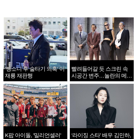
‘뺑소니 후 술타기 의혹’ 이
빨려들어갈 듯 스크린 속
재룡 재판행
시공간 변주…놀란의 메시
지는 ‘전쟁 속죄’
K팝 아이돌, '밀리언셀러'
‘라이징 스타’ 배우 김민하,