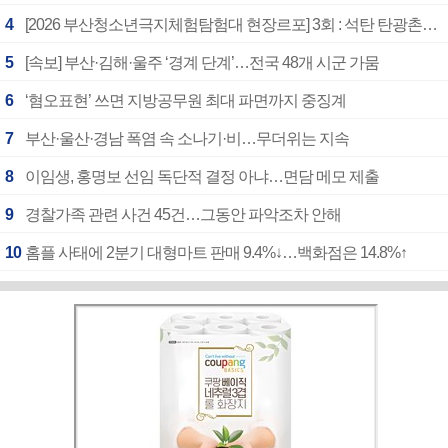
4
[2026 부산청소년극지체험탐험대 현장르포] 3회 : 석탄 탄광촌에서 북극 연구의 중심지로
5
[속보] 부산·김해·울주 ‘경계 단계’…전국 48개 시군 가뭄
6
‘혐오표현’ 쓰면 지방공무원 최대 파면까지 중징계
7
부산·울산·경남 폭염 속 소나기·비…무더위는 지속
8
이임생, 홍명보 선임 독단적 결정 아냐…면담 메모 제출
9
경찰가족 관련 사건 45건…그동안 파악조차 안해
10
홈플 사태에 2분기 대형마트 판매 9.4%↓…백화점은 14.8%↑