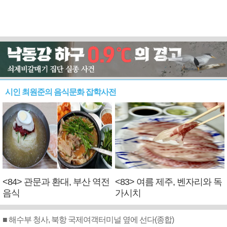
시인 최원준의 음식문화 잡학사전
<84> 관문과 환대, 부산 역전
<83> 여름 제주, 벤자리와 독
음식
가시치
■ 해수부 청사, 북항 국제여객터미널 옆에 선다(종합)