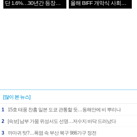
단 1.6%…30년간 등장
올해 BIFF 개막식 사회자
1182개팀 전수조사
확정
[많이 본 뉴스]
1
15호 태풍 찬홈 일본 도쿄 관통할 듯…동해안에 비 뿌리나
2
[속보] 남부 가뭄 위성서도 선명…저수지 바닥 드러났다
3
까마귀 탓?…폭염 속 부산 북구 986가구 정전