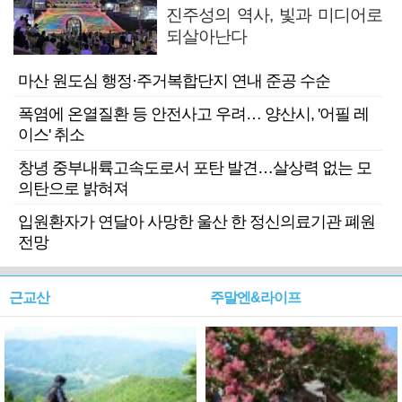
진주성의 역사, 빛과 미디어로
되살아난다
마산 원도심 행정·주거복합단지 연내 준공 수순
폭염에 온열질환 등 안전사고 우려… 양산시, '어필 레
이스' 취소
창녕 중부내륙고속도로서 포탄 발견…살상력 없는 모
의탄으로 밝혀져
입원환자가 연달아 사망한 울산 한 정신의료기관 폐원
전망
근교산
주말엔&라이프