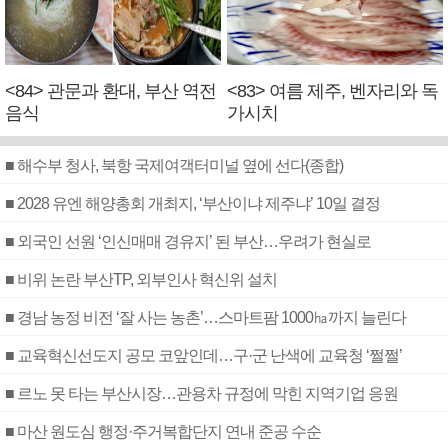
<84> 관문과 환대, 부산 역전
<83> 여름 제주, 벤자리와 독
음식
가시치
■ 해수부 청사, 북항 국제여객터미널 옆에 선다(종합)
■ 2028 유엔 해양총회 개최지, ‘부산이냐 제주냐’ 10일 결정
■ 외국인 선원 ‘인신매매 경유지’ 된 부산…우려가 현실로
■ 비위 논란 부산TP, 외부인사 혁신위 설치
■ 경남 농정 비전 ‘잘 사는 농촌’…스마트팜 1000㏊까지 늘린다
■ 교육혁신선도지 공모 코앞인데…구·군 난색에 교육청 ‘쩔쩔’
■ 르노 못 타는 부산시장…관용차 규정에 막힌 지역기업 응원
■ 마산 원도심 행정·주거복합단지 연내 준공 수순