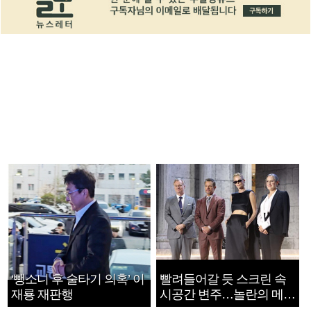
‘뺑소니 후 술타기 의혹’ 이
빨려들어갈 듯 스크린 속
재룡 재판행
시공간 변주…놀란의 메시
지는 ‘전쟁 속죄’