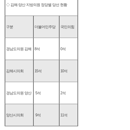
◇ 김해·양산 지방의원 정당별 당선 현황
구분
더불어민주당
국민의힘
경남도의원 김해
8석
0석
김해시의회
15석
10석
경남도의원 양산
5석
2석
양산시의회
9석
11석