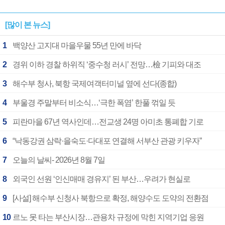
[많이 본 뉴스]
1
백양산 고지대 마을우물 55년 만에 바닥
2
경위 이하 경찰 하위직 ‘중수청 러시’ 전망…檢 기피와 대조
3
해수부 청사, 북항 국제여객터미널 옆에 선다(종합)
4
부울경 주말부터 비소식…‘극한 폭염’ 한풀 꺾일 듯
5
피란마을 67년 역사인데…전교생 24명 아미초 통폐합 기로
6
“낙동강권 삼락·을숙도·다대포 연결해 서부산 관광 키우자”
7
오늘의 날씨- 2026년 8월 7일
8
외국인 선원 ‘인신매매 경유지’ 된 부산…우려가 현실로
9
[사설] 해수부 신청사 북항으로 확정, 해양수도 도약의 전환점
10
르노 못 타는 부산시장…관용차 규정에 막힌 지역기업 응원