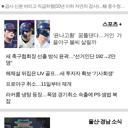
■ 검사 신분 버리고 직급하향(10년 이하 저연차 검사)…檢 중수청행 기피
스포츠 +
‘윤나고황’ 꿈틀댄다…거인 가
을야구 불씨 살릴까
새 축구협회장 선출 방식 윤곽…“선거인단 192→2만
명”
해체설 뒤집은 LIV 골프…새 투자자 확보 ‘기사회생’
프로야구 취소…11일부터 재개
라커룸 냉탕 등장…폭염 경기취소 속출에 PS 셈법 복
잡
울산·경남 소식