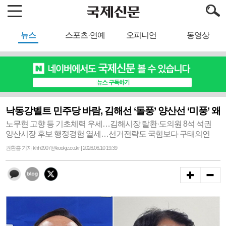
뉴스
스포츠·연예
오피니언
동영상
낙동강벨트 민주당 바람, 김해선 ‘돌풍’ 양산선 ‘미풍’ 왜
노무현 고향 등 기초체력 우세…김해시장 탈환·도의원 8석 석권
양산시장 후보 행정경험 열세…선거전략도 국힘보다 구태의연
권환흠 기자 khh0907@kookje.co.kr | 2026.06.10 19:39