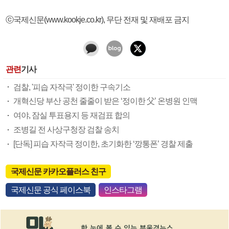
ⓒ국제신문(www.kookje.co.kr), 무단 전재 및 재배포 금지
관련
기사
검찰, '피습 자작극' 정이한 구속기소
개혁신당 부산 공천 줄줄이 받은 ‘정이한 父’ 온병원 인맥
여야, 잠실 투표용지 등 재검표 합의
조병길 전 사상구청장 검찰 송치
[단독] 피습 자작극 정이한, 초기화한 ‘깡통폰’ 경찰 제출
국제신문 카카오플러스 친구
국제신문 공식 페이스북
인스타그램