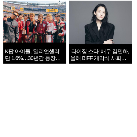
K팝 아이돌, '밀리언셀러'
‘라이징 스타’ 배우 김민하,
단 1.6%…30년간 등장
올해 BIFF 개막식 사회자
1182개팀 전수조사
확정