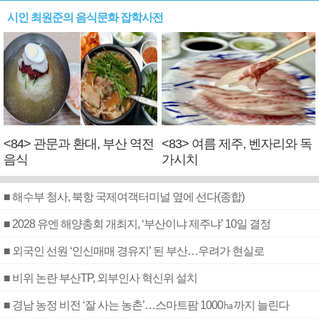
시인 최원준의 음식문화 잡학사전
<84> 관문과 환대, 부산 역전
<83> 여름 제주, 벤자리와 독
음식
가시치
■ 해수부 청사, 북항 국제여객터미널 옆에 선다(종합)
■ 2028 유엔 해양총회 개최지, ‘부산이냐 제주냐’ 10일 결정
■ 외국인 선원 ‘인신매매 경유지’ 된 부산…우려가 현실로
■ 비위 논란 부산TP, 외부인사 혁신위 설치
■ 경남 농정 비전 ‘잘 사는 농촌’…스마트팜 1000㏊까지 늘린다