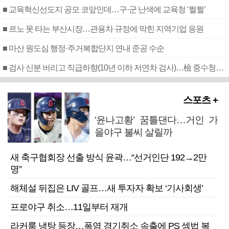
■ 교육혁신선도지 공모 코앞인데…구·군 난색에 교육청 ‘쩔쩔’
■ 르노 못 타는 부산시장…관용차 규정에 막힌 지역기업 응원
■ 마산 원도심 행정·주거복합단지 연내 준공 수순
■ 검사 신분 버리고 직급하향(10년 이하 저연차 검사)…檢 중수청행 기피
스포츠 +
‘윤나고황’ 꿈틀댄다…거인 가
을야구 불씨 살릴까
새 축구협회장 선출 방식 윤곽…“선거인단 192→2만
명”
해체설 뒤집은 LIV 골프…새 투자자 확보 ‘기사회생’
프로야구 취소…11일부터 재개
라커룸 냉탕 등장…폭염 경기취소 속출에 PS 셈법 복