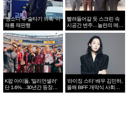
‘뺑소니 후 술타기 의혹’ 이
빨려들어갈 듯 스크린 속
재룡 재판행
시공간 변주…놀란의 메시
지는 ‘전쟁 속죄’
K팝 아이돌, '밀리언셀러'
‘라이징 스타’ 배우 김민하,
단 1.6%…30년간 등장
올해 BIFF 개막식 사회자
1182개팀 전수조사
확정