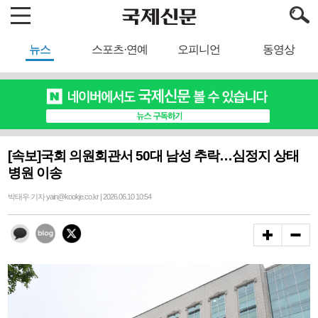
뉴스
스포츠·연예
오피니언
동영상
[속보]국회 의원회관서 50대 남성 추락…심정지 상태
병원 이송
박태우 기자 yain@kookje.co.kr | 2026.06.10 10:54