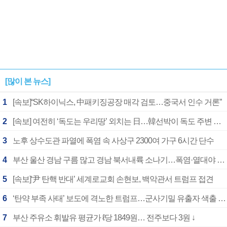
[많이 본 뉴스]
1
[속보]“SK하이닉스, 中패키징공장 매각 검토…중국서 인수 거론”
2
[속보] 여전히 ‘독도는 우리땅’ 외치는 日…韓선박이 독도 주변 해양조사 활동하자 반발
3
노후 상수도관 파열에 폭염 속 사상구 2300여 가구 6시간 단수
4
부산 울산 경남 구름 많고 경남 북서내륙 소나기…폭염·열대야 계속
5
[속보]‘尹 탄핵 반대’ 세계로교회 손현보, 백악관서 트럼프 접견
6
‘탄약 부족 사태’ 보도에 격노한 트럼프…군사기밀 유출자 색출 지시
7
부산 주유소 휘발유 평균가 ℓ당 1849원… 전주보다 3원 ↓