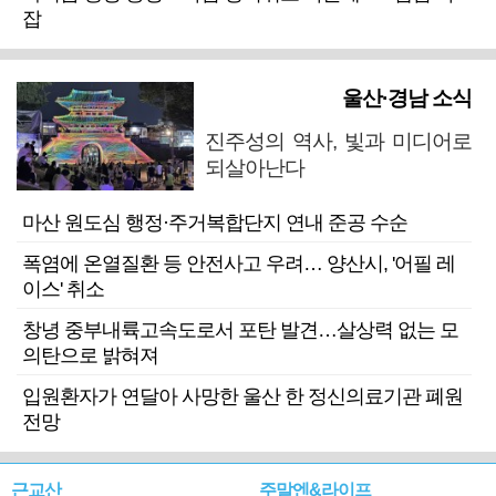
잡
울산·경남 소식
진주성의 역사, 빛과 미디어로
되살아난다
마산 원도심 행정·주거복합단지 연내 준공 수순
폭염에 온열질환 등 안전사고 우려… 양산시, '어필 레
이스' 취소
창녕 중부내륙고속도로서 포탄 발견…살상력 없는 모
의탄으로 밝혀져
입원환자가 연달아 사망한 울산 한 정신의료기관 폐원
전망
근교산
주말엔&라이프