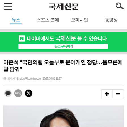
뉴스
스포츠·연예
오피니언
동영상
이준석 “국민의힘 오늘부로 윤어게인 정당…음모론에
발 담궈”
허시언 기자 hsiun@kookje.co.kr | 2026.06.09 11:57