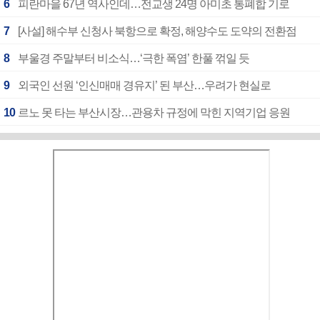
6
피란마을 67년 역사인데…전교생 24명 아미초 통폐합 기로
7
[사설] 해수부 신청사 북항으로 확정, 해양수도 도약의 전환점
8
부울경 주말부터 비소식…‘극한 폭염’ 한풀 꺾일 듯
9
외국인 선원 ‘인신매매 경유지’ 된 부산…우려가 현실로
10
르노 못 타는 부산시장…관용차 규정에 막힌 지역기업 응원