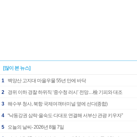
[많이 본 뉴스]
1
백양산 고지대 마을우물 55년 만에 바닥
2
경위 이하 경찰 하위직 ‘중수청 러시’ 전망…檢 기피와 대조
3
해수부 청사, 북항 국제여객터미널 옆에 선다(종합)
4
“낙동강권 삼락·을숙도·다대포 연결해 서부산 관광 키우자”
5
오늘의 날씨- 2026년 8월 7일