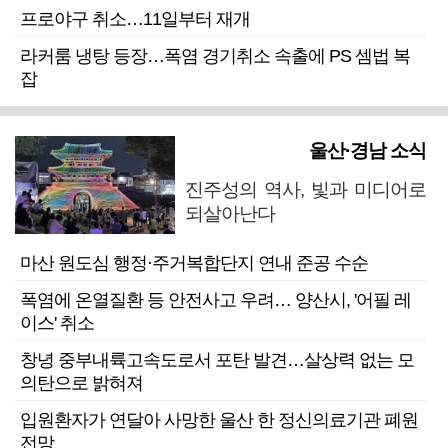
프로야구 취소…11일부터 재개
라커룸 냉탕 등장…폭염 경기취소 속출에 PS 셈법 복
잡
울산·경남 소식
진주성의 역사, 빛과 미디어로
되살아난다
마산 원도심 행정·주거복합단지 연내 준공 수순
폭염에 온열질환 등 안전사고 우려… 양산시, '어필 레
이스' 취소
창녕 중부내륙고속도로서 포탄 발견…살상력 없는 모
의탄으로 밝혀져
입원환자가 연달아 사망한 울산 한 정신의료기관 폐원
전망