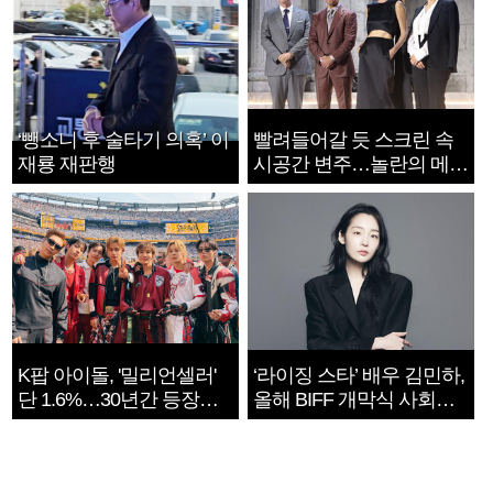
‘뺑소니 후 술타기 의혹’ 이
빨려들어갈 듯 스크린 속
재룡 재판행
시공간 변주…놀란의 메시
지는 ‘전쟁 속죄’
K팝 아이돌, '밀리언셀러'
‘라이징 스타’ 배우 김민하,
단 1.6%…30년간 등장
올해 BIFF 개막식 사회자
1182개팀 전수조사
확정