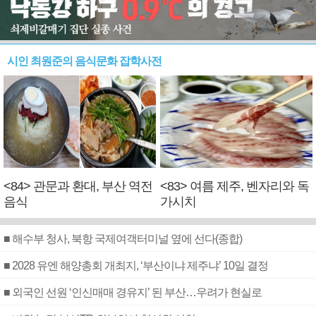
시인 최원준의 음식문화 잡학사전
<84> 관문과 환대, 부산 역전
<83> 여름 제주, 벤자리와 독
음식
가시치
■ 해수부 청사, 북항 국제여객터미널 옆에 선다(종합)
■ 2028 유엔 해양총회 개최지, ‘부산이냐 제주냐’ 10일 결정
■ 외국인 선원 ‘인신매매 경유지’ 된 부산…우려가 현실로