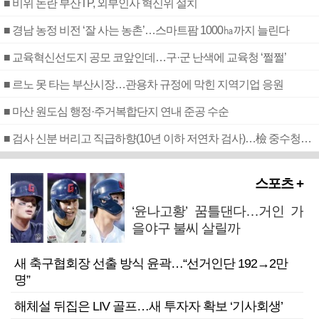
■ 비위 논란 부산TP, 외부인사 혁신위 설치
■ 경남 농정 비전 ‘잘 사는 농촌’…스마트팜 1000㏊까지 늘린다
■ 교육혁신선도지 공모 코앞인데…구·군 난색에 교육청 ‘쩔쩔’
■ 르노 못 타는 부산시장…관용차 규정에 막힌 지역기업 응원
■ 마산 원도심 행정·주거복합단지 연내 준공 수순
■ 검사 신분 버리고 직급하향(10년 이하 저연차 검사)…檢 중수청행 기피
스포츠 +
‘윤나고황’ 꿈틀댄다…거인 가
을야구 불씨 살릴까
새 축구협회장 선출 방식 윤곽…“선거인단 192→2만
명”
해체설 뒤집은 LIV 골프…새 투자자 확보 ‘기사회생’