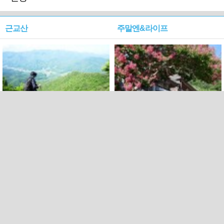
근교산
주말엔&라이프
근교산&그너머…상주·문경
폭염보다 더 뜨거워라…100
청화산~시루봉
일을 붉게 불태울 ‘선비정신’
피었네
PC버전
엑스
페이스북
Copyright ⓒ 2015 All rights reserved by 국제신문