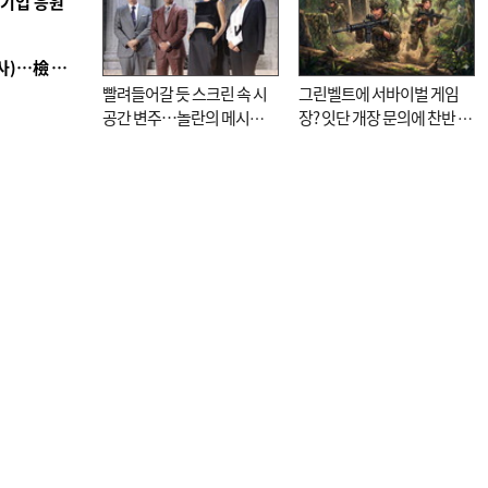
역기업 응원
■ 검사 신분 버리고 직급하향(10년 이하 저연차 검사)…檢 중수청행 기피
빨려들어갈 듯 스크린 속 시
그린벨트에 서바이벌 게임
공간 변주…놀란의 메시지
장? 잇단 개장 문의에 찬반 논
는 ‘전쟁 속죄’
쟁