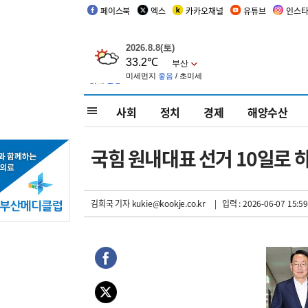
페이스북
엑스
카카오채널
유튜브
인스
사회
정치
경제
해양수산
국힘 원내대표 선거 10일로 
김희국 기자
kukie@kookje.co.kr
| 입력 : 2026-06-07 15:59