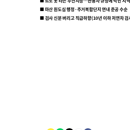
■ 르노 못 타는 부산시장…관용차 규정에 막힌 지
■ 마산 원도심 행정·주거복합단지 연내 준공 수순