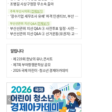
조병길 사상구청장 무소속 출마
주목 부산시의회
[전체보기]
‘장수기업 세무조사 유예’ 파격 인센티브, 부산 유출 막을까
부산선관위 지선 Q&A
[전체보기]
부산선관위 지선 Q&A ③ 사전투표 일정·사전투표함 보관
부산선관위 지선 Q&A ② 선거운동(유권자) 교육감투표용지
알립니다
· 제 219회 한낮의 유U; 콘서트
· 제7회 부마항쟁문학상 공모
· 2026 국제 어린이·청소년 경제아카데미