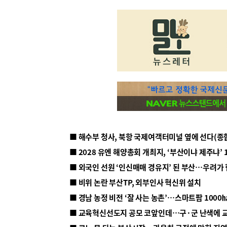
■ 해수부 청사, 북항 국제여객터미널 옆에 선다(종
■ 2028 유엔 해양총회 개최지, ‘부산이냐 제주냐’ 
■ 외국인 선원 ‘인신매매 경유지’ 된 부산…우려가
■ 비위 논란 부산TP, 외부인사 혁신위 설치