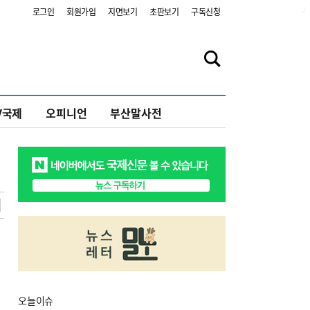
2
로그인
회원가입
지면보기
초판보기
구독신청
V국제
오피니언
부산말사전
오늘
이슈