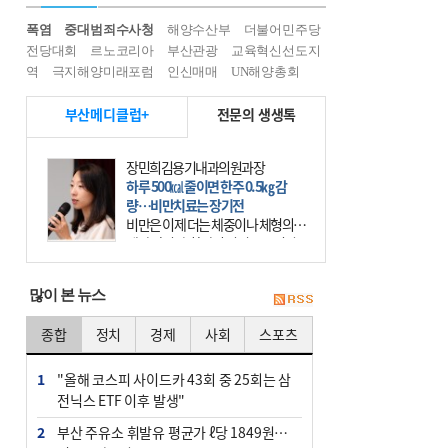
폭염
중대범죄수사청
해양수산부
더불어민주당
전당대회
르노코리아
부산관광
교육혁신선도지
역
극지해양미래포럼
인신매매
UN해양총회
부산메디클럽+
전문의 생생톡
장민희김용기내과의원과장
하루 500㎉ 줄이면 한주 0.5㎏ 감
량…비만치료는 장기전
비만은 이제 더는 체중이나 체형의 문
제가 아니다. 하나의 질병으로 인지
하고 치료와 관리를 해야 한다. 세계
보건기구(WHO)는 이미 1994년 비만
많이 본 뉴스
을 인류의 중요한
종합
정치
경제
사회
스포츠
1
"올해 코스피 사이드카 43회 중 25회는 삼
전닉스 ETF 이후 발생"
2
부산 주유소 휘발유 평균가 ℓ당 1849원…