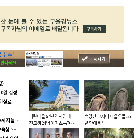
합)
10일 결정
 현실로
피란마을 67년 역사인데…
백양산 고지대 마을우물 55
■ 경남 농정 비전 ‘잘 사는 농촌’…스마트팜 1000㏊까지 늘린다
전교생 24명 아미초 통폐합
년 만에 바닥
■ 교육혁신선도지 공모 코앞인데…구·군 난색에 교육청 ‘쩔쩔’
기로