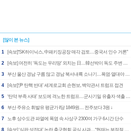
[많이 본 뉴스]
1
[속보]“SK하이닉스, 中패키징공장 매각 검토…중국서 인수 거론”
2
[속보] 여전히 ‘독도는 우리땅’ 외치는 日…韓선박이 독도 주변 해양조사 활동하자 반발
3
부산 울산 경남 구름 많고 경남 북서내륙 소나기…폭염·열대야 계속
4
[속보]‘尹 탄핵 반대’ 세계로교회 손현보, 백악관서 트럼프 접견
5
‘탄약 부족 사태’ 보도에 격노한 트럼프…군사기밀 유출자 색출 지시
6
부산 주유소 휘발유 평균가 ℓ당 1849원… 전주보다 3원 ↓
7
노후 상수도관 파열에 폭염 속 사상구 2300여 가구 6시간 단수
8
[속보] ‘심판 성접대’ 논란 축구협회 공식 사과…“현재는 부적절 행위 없어”