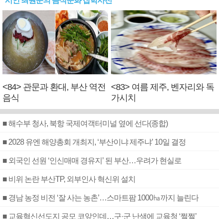
시인 최원준의 음식문화 잡학사전
<84> 관문과 환대, 부산 역전
<83> 여름 제주, 벤자리와 독
음식
가시치
■ 해수부 청사, 북항 국제여객터미널 옆에 선다(종합)
■ 2028 유엔 해양총회 개최지, ‘부산이냐 제주냐’ 10일 결정
■ 외국인 선원 ‘인신매매 경유지’ 된 부산…우려가 현실로
■ 비위 논란 부산TP, 외부인사 혁신위 설치
■ 경남 농정 비전 ‘잘 사는 농촌’…스마트팜 1000㏊까지 늘린다
■ 교육혁신선도지 공모 코앞인데…구·군 난색에 교육청 ‘쩔쩔’