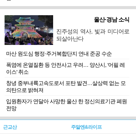
울산·경남 소식
진주성의 역사, 빛과 미디어로
되살아난다
마산 원도심 행정·주거복합단지 연내 준공 수순
폭염에 온열질환 등 안전사고 우려… 양산시, '어필 레
이스' 취소
창녕 중부내륙고속도로서 포탄 발견…살상력 없는 모
의탄으로 밝혀져
입원환자가 연달아 사망한 울산 한 정신의료기관 폐원
전망
근교산
주말엔&라이프