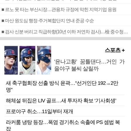
■ 르노 못 타는 부산시장…관용차 규정에 막힌 지역기업 응원
■ 마산 원도심 행정·주거복합단지 연내 준공 수순
■ 검사 신분 버리고 직급하향(10년 이하 저연차 검사)…檢 중수청행 기피
스포츠 +
‘윤나고황’ 꿈틀댄다…거인 가
을야구 불씨 살릴까
새 축구협회장 선출 방식 윤곽…“선거인단 192→2만
명”
해체설 뒤집은 LIV 골프…새 투자자 확보 ‘기사회생’
프로야구 취소…11일부터 재개
라커룸 냉탕 등장…폭염 경기취소 속출에 PS 셈법 복
잡