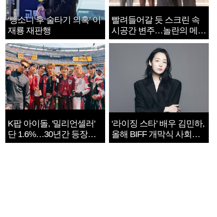
‘뺑소니 후 술타기 의혹’ 이
빨려들어갈 듯 스크린 속
재룡 재판행
시공간 변주…놀란의 메시
지는 ‘전쟁 속죄’
K팝 아이돌, '밀리언셀러'
‘라이징 스타’ 배우 김민하,
단 1.6%…30년간 등장
올해 BIFF 개막식 사회자
1182개팀 전수조사
확정