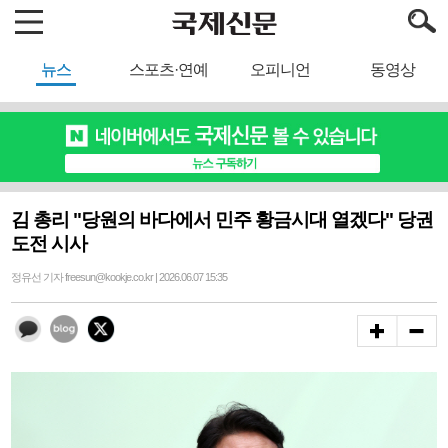
뉴스
스포츠·연예
오피니언
동영상
김 총리 "당원의 바다에서 민주 황금시대 열겠다" 당권
도전 시사
정유선 기자 freesun@kookje.co.kr | 2026.06.07 15:35