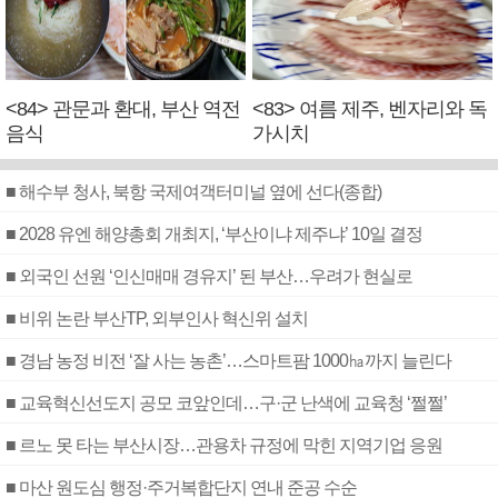
<84> 관문과 환대, 부산 역전
<83> 여름 제주, 벤자리와 독
음식
가시치
■ 해수부 청사, 북항 국제여객터미널 옆에 선다(종합)
■ 2028 유엔 해양총회 개최지, ‘부산이냐 제주냐’ 10일 결정
■ 외국인 선원 ‘인신매매 경유지’ 된 부산…우려가 현실로
■ 비위 논란 부산TP, 외부인사 혁신위 설치
■ 경남 농정 비전 ‘잘 사는 농촌’…스마트팜 1000㏊까지 늘린다
■ 교육혁신선도지 공모 코앞인데…구·군 난색에 교육청 ‘쩔쩔’
■ 르노 못 타는 부산시장…관용차 규정에 막힌 지역기업 응원
■ 마산 원도심 행정·주거복합단지 연내 준공 수순