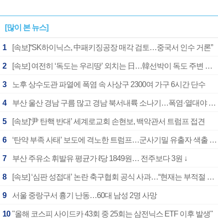
[많이 본 뉴스]
1
[속보]“SK하이닉스, 中패키징공장 매각 검토…중국서 인수 거론”
2
[속보] 여전히 ‘독도는 우리땅’ 외치는 日…韓선박이 독도 주변 해양조사 활동하자 반발
3
노후 상수도관 파열에 폭염 속 사상구 2300여 가구 6시간 단수
4
부산 울산 경남 구름 많고 경남 북서내륙 소나기…폭염·열대야 계속
5
[속보]‘尹 탄핵 반대’ 세계로교회 손현보, 백악관서 트럼프 접견
6
‘탄약 부족 사태’ 보도에 격노한 트럼프…군사기밀 유출자 색출 지시
7
부산 주유소 휘발유 평균가 ℓ당 1849원… 전주보다 3원 ↓
8
[속보] ‘심판 성접대’ 논란 축구협회 공식 사과…“현재는 부적절 행위 없어”
9
서울 중랑구서 흉기 난동…60대 남성 2명 사망
10
"올해 코스피 사이드카 43회 중 25회는 삼전닉스 ETF 이후 발생"