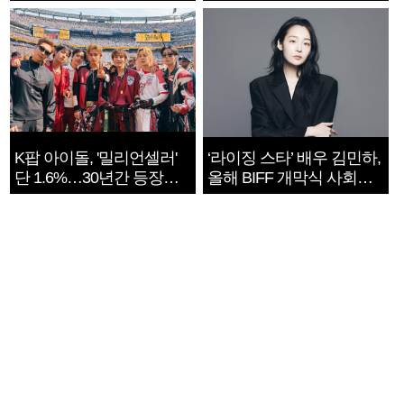
지는 ‘전쟁 속죄’
K팝 아이돌, '밀리언셀러'
‘라이징 스타’ 배우 김민하,
단 1.6%…30년간 등장
올해 BIFF 개막식 사회자
1182개팀 전수조사
확정