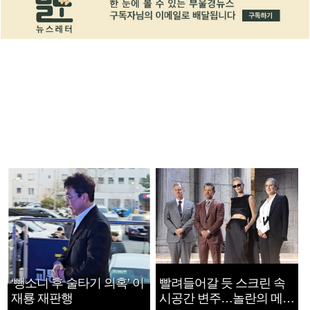
‘뺑소니 후 술타기 의혹’ 이
빨려들어갈 듯 스크린 속
재룡 재판행
시공간 변주…놀란의 메시