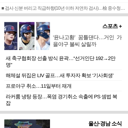
■ 검사 신분 버리고 직급하향(10년 이하 저연차 검사)…檢 중수청행 기피
스포츠 +
‘윤나고황’ 꿈틀댄다…거인 가
을야구 불씨 살릴까
새 축구협회장 선출 방식 윤곽…“선거인단 192→2만
명”
해체설 뒤집은 LIV 골프…새 투자자 확보 ‘기사회생’
프로야구 취소…11일부터 재개
라커룸 냉탕 등장…폭염 경기취소 속출에 PS 셈법 복
잡
울산·경남 소식