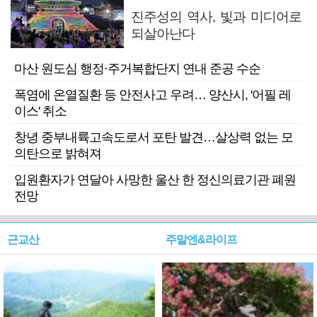
진주성의 역사, 빛과 미디어로
되살아난다
마산 원도심 행정·주거복합단지 연내 준공 수순
폭염에 온열질환 등 안전사고 우려… 양산시, '어필 레
이스' 취소
창녕 중부내륙고속도로서 포탄 발견…살상력 없는 모
의탄으로 밝혀져
입원환자가 연달아 사망한 울산 한 정신의료기관 폐원
전망
근교산
주말엔&라이프