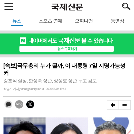
뉴스
스포츠·연예
오피니언
동영상
[속보]국무총리 누가 될까, 이 대통령 7일 지명가능성
커
강훈식 실장, 한성숙 장관, 정성호 장관 두고 검토
최영지 기자 jadore@kookje.co.kr | 2026.06.07 11:41