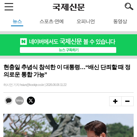
뉴스
스포츠·연예
오피니언
동영상
현충일 추념식 참석한 이 대통령…“배신 단죄할 때 정
의로운 통합 가능”
허시언 기자 hsiun@kookje.co.kr | 2026.06.06 11:22