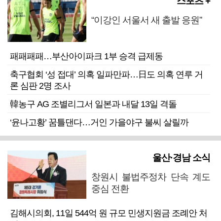
스포츠 +
“이강인 서울서 새 출발 응원”
패패패패…부산아이파크 1부 승격 급제동
축구협회 ‘성 접대’ 의혹 일파만파…日도 의혹 연루 거
론 심판 2명 조사
韓농구 AG 조별리그서 일본과 내달 13일 격돌
‘윤나고황’ 꿈틀댄다…거인 가을야구 불씨 살릴까
울산·경남 소식
창원시 불법주정차 단속 계도
중심 전환
김해시의회, 11일 544억 원 규모 민생지원금 조례안 처