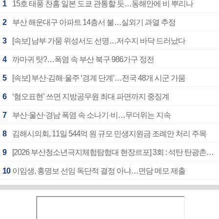
1
15호 태풍 찬홈 일본 도쿄 관통할 듯…동해안에 비 뿌리나
2
부산 해운대구 아파트 14층서 불…실외기 과열 추정
3
[속보] 남부 가뭄 위성서도 선명…저수지 바닥 드러났다
4
까마귀 탓?…폭염 속 부산 북구 986가구 정전
5
[속보] 부산·김해·울주 ‘경계 단계’…전국 48개 시군 가뭄
6
‘혐오표현’ 쓰면 지방공무원 최대 파면까지 중징계
7
부산·울산·경남 폭염 속 소나기·비…무더위는 지속
8
김해시의회, 11일 544억 원 규모 민생지원금 조례안 처리 주목
9
[2026 부산청소년극지체험탐험대 현장르포] 3회 : 석탄 탄광촌에서 북극 연구의 중심지로
10
이임생, 홍명보 선임 독단적 결정 아냐…면담 메모 제출