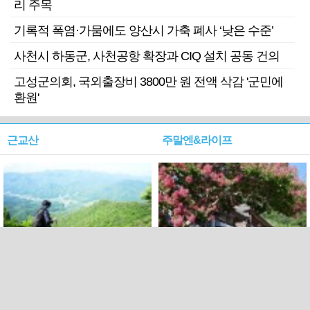
리 주목
기록적 폭염·가뭄에도 양산시 가축 폐사 ‘낮은 수준’
사천시 하동군, 사천공항 확장과 CIQ 설치 공동 건의
고성군의회, 국외출장비 3800만 원 전액 삭감 '군민에
환원'
근교산
주말엔&라이프
근교산&그너머…상주·문경
폭염보다 더 뜨거워라…100
청화산~시루봉
일을 붉게 불태울 ‘선비정신’
피었네