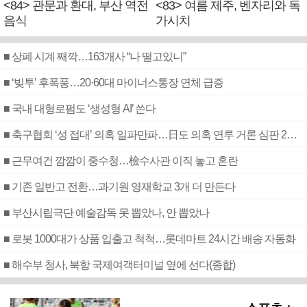
<84> 관문과 환대, 부산 역전
<83> 여름 제주, 벤자리와 독
음식
가시치
■ 상폐 시계 째깍…163개사 “나 떨고있니”
■ ‘빚투’ 후폭풍…20·60대 마이너스통장 연체 급증
■ 국내 대형로펌도 ‘생성형 AI’ 쓴다
■ 축구협회 ‘성 접대’ 의혹 일파만파…日도 의혹 연루 거론 심판 2명 조사
■ 근무여건 깜깜이 중수청…檢수사관 이직 놓고 혼란
■ 기존 일반고 전환…과기원 영재학교 3개 더 만든다
■ 부산시립극단 예술감독 못 뽑았나, 안 뽑았나
■ 로봇 1000대가 상품 입출고 척척…롯데마트 24시간 배송 자동화
■ 해수부 청사, 북항 국제여객터미널 옆에 선다(종합)