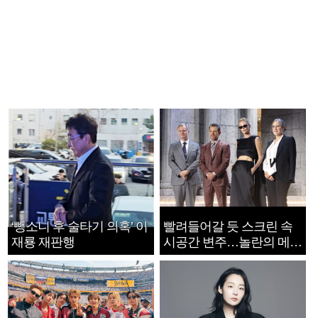
‘뺑소니 후 술타기 의혹’ 이
빨려들어갈 듯 스크린 속
재룡 재판행
시공간 변주…놀란의 메시
지는 ‘전쟁 속죄’