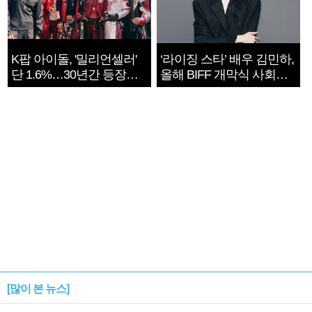
K팝 아이돌, '밀리언셀러'
‘라이징 스타’ 배우 김민하,
단 1.6%…30년간 등장
올해 BIFF 개막식 사회자
1182개팀 전수조사
확정
[많이 본 뉴스]