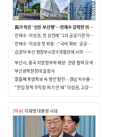
與가 막은 ‘산은 부산행’…전재수 강력한 의지 표명 없인 공염불
전재수·이성권, 첫 상견례 “2차 공공기관 이전 초당 협력”(종합)
전재수·이성권 첫 회동…“국비 확보·공공기관 이전 협력”
김경덕 부산 행정부시장 6개월만에 사의…후임 인선 촉각
부산시, 중국 지방정부와 해양·관광 협력 모색
부산광복원정대 출정식
열흘째 폭염특보 속 행인 탈진…경남 저수율 평년의 절반
“전임 정책 무작정 파기 안 돼” 이성권, 고강도 ‘전재수 견제’ 예고
[이슈]
이재명 대통령 시대