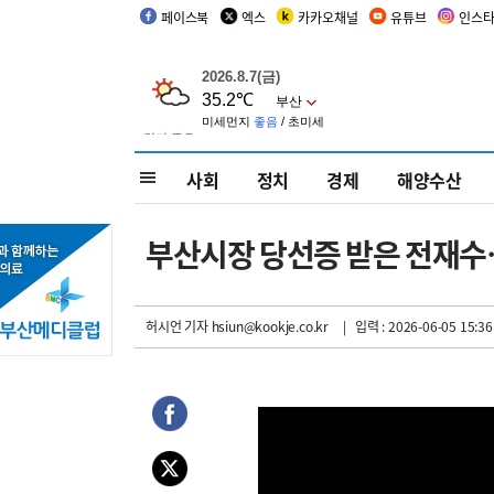
페이스북
엑스
카카오채널
유튜브
인스
사회
정치
경제
해양수산
부산시장 당선증 받은 전재수
허시언 기자
hsiun@kookje.co.kr
| 입력 : 2026-06-05 15:36