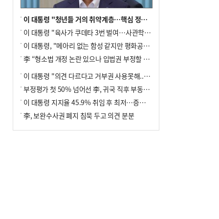
이 대통령 "청년들 거의 취약계층…핵심 정책 재편""
이 대통령 "육사가 쿠데타 3번 벌여…사관학교 통합 신속히 추진"
이 대통령, "메아리 없는 함성 같지만 평화공존책 계속해야"
李 “형소법 개정 논란 있으나 입법권 부정할 만큼은 아냐”(종합)
이 대통령 "의견 다르다고 거부권 사용못해.. 입법권 부정할 상황이라 보기 어려워"
부정평가 첫 50% 넘어선 李, 귀국 직후 부동산·증시 점검(종합)
이 대통령 지지율 45.9% 취임 후 최저…증시 폭락·연임 개헌 논란 영향
李, 보완수사권 폐지 침묵 두고 의견 분분