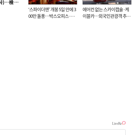
■ 검사 신분 버리고 직급하향(10년 이하 저연차 검사)…檢 중수청행 기피
‘스파이더맨’ 개봉 5일 만에 3
에어컨 없는 스카이캡슐·케
00만 돌풍…박스오피스·예
이블카…외국인관광객 추억
매율 동시 1위
대신 고역 될라