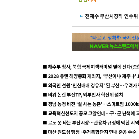
전재수 부산시장직 인수위
■ 해수부 청사, 북항 국제여객터미널 옆에 선다(종
■ 2028 유엔 해양총회 개최지, ‘부산이냐 제주냐’ 
■ 외국인 선원 ‘인신매매 경유지’ 된 부산…우려가
■ 비위 논란 부산TP, 외부인사 혁신위 설치
■ 르노 못 타는 부산시장…관용차 규정에 막힌 지
■ 마산 원도심 행정·주거복합단지 연내 준공 수순