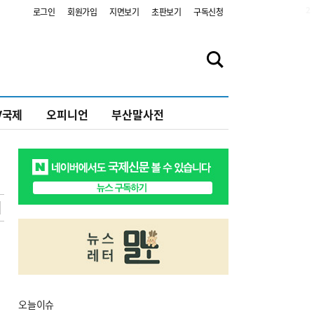
2
로그인
회원가입
지면보기
초판보기
구독신청
V국제
오피니언
부산말사전
오늘
이슈