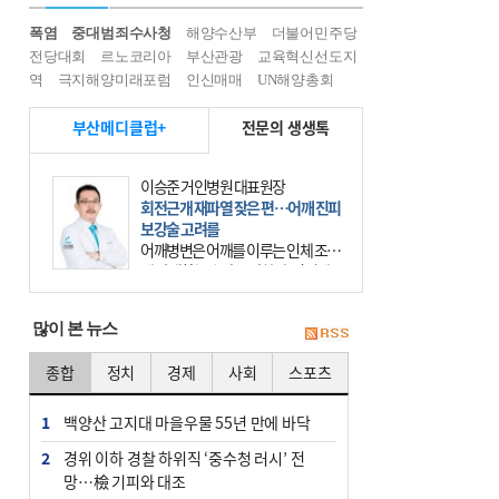
폭염
중대범죄수사청
해양수산부
더불어민주당
전당대회
르노코리아
부산관광
교육혁신선도지
역
극지해양미래포럼
인신매매
UN해양총회
부산메디클럽+
전문의 생생톡
이승준 거인병원 대표원장
회전근개 재파열 잦은 편…어깨 진피
보강술 고려를
어깨병변은 어깨를 이루는 인체 조직
에 발생하는 손상을 말한다. 여기에
는 오십견과 회전근개 증후군, 어깨
의 석회성 힘줄염 등이 있다. 국민건
많이 본 뉴스
강보험에 의하면 어깨병변
종합
정치
경제
사회
스포츠
1
백양산 고지대 마을우물 55년 만에 바닥
2
경위 이하 경찰 하위직 ‘중수청 러시’ 전
망…檢 기피와 대조