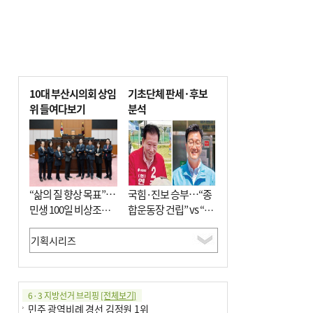
10대 부산시의회 상임
기초단체 판세·후보
위 들여다보기
분석
“삶의 질 향상 목표”…
국힘·진보 승부…“종
민생 100일 비상조치
합운동장 건립” vs “출
면밀 심사
근 공공버스 도입”
6·3 지방선거 브리핑
[전체보기]
민주 광역비례 경선 김정원 1위