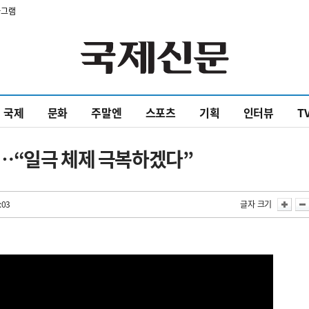
타그램
국제
문화
주말엔
스포츠
기획
인터뷰
T
…“일극 체제 극복하겠다”
:03
글자 크기