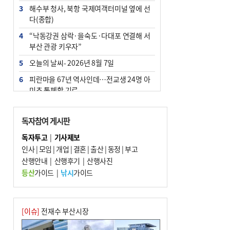
3
해수부 청사, 북항 국제여객터미널 옆에 선
다(종합)
4
“낙동강권 삼락·을숙도·다대포 연결해 서
부산 관광 키우자”
5
오늘의 날씨- 2026년 8월 7일
6
피란마을 67년 역사인데…전교생 24명 아
미초 통폐합 기로
7
부울경 주말부터 비소식…‘극한 폭염’ 한풀
꺾일 듯
독자참여 게시판
8
[사설] 해수부 신청사 북항으로 확정, 해양
독자투고
|
기사제보
수도 도약의 전환점
인사
|
모임
|
개업
|
결혼
|
출산
|
동정
|
부고
9
산행안내
외국인 선원 ‘인신매매 경유지’ 된 부산…
|
산행후기
|
산행사진
우려가 현실로
등산
가이드
|
낚시
가이드
10
르노 못 타는 부산시장…관용차 규정에 막
힌 지역기업 응원
[이슈]
전재수 부산시장