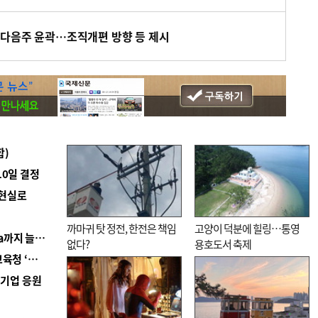
 다음주 윤곽…조직개편 방향 등 제시
합)
10일 결정
 현실로
까마귀 탓 정전, 한전은 책임
고양이 덕분에 힐링…통영
■ 경남 농정 비전 ‘잘 사는 농촌’…스마트팜 1000㏊까지 늘린다
없다?
용호도서 축제
■ 교육혁신선도지 공모 코앞인데…구·군 난색에 교육청 ‘쩔쩔’
역기업 응원