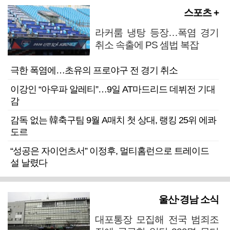
스포츠 +
라커룸 냉탕 등장…폭염 경기
취소 속출에 PS 셈법 복잡
극한 폭염에…초유의 프로야구 전 경기 취소
이강인 “아우파 알레티”…9일 AT마드리드 데뷔전 기대
감
감독 없는 韓축구팀 9월 A매치 첫 상대, 랭킹 25위 에콰
도르
“성공은 자이언츠서” 이정후, 멀티홈런으로 트레이드
설 날렸다
울산·경남 소식
대포통장 모집해 전국 범죄조