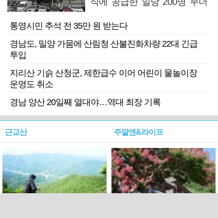
직에 공급한 일당 200명 무더
기 검거
통영시민 추석 전 35만 원 받는다
경남도, 밀양 가뭄에 산림청 산불진화차량 22대 긴급
투입
지리산 기슭 산청군, 제한급수 이어 어린이 물놀이장
운영도 취소
경남 양산 20일째 열대야…역대 최장 기록
근교산
주말엔&라이프