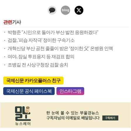
관련
기사
박형준 "시민으로 돌아가 부산 발전 응원하겠다"
검찰, '피습 자작극' 정이한 구속기소
개혁신당 부산 공천 줄줄이 받은 ‘정이한 父’ 온병원 인맥
여야, 잠실 투표용지 등 재검표 합의
조병길 전 사상구청장 검찰 송치
국제신문 카카오플러스 친구
국제신문 공식 페이스북
인스타그램