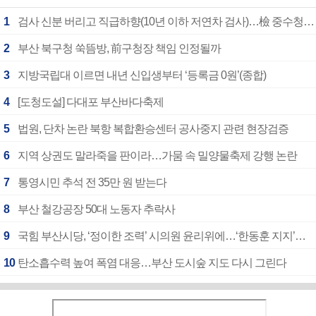
1
검사 신분 버리고 직급하향(10년 이하 저연차 검사)…檢 중수청행 기피
2
부산 북구청 쑥뜸방, 前구청장 책임 인정될까
3
지방국립대 이르면 내년 신입생부터 ‘등록금 0원’(종합)
4
[도청도설] 다대포 부산바다축제
5
법원, 단차 논란 북항 복합환승센터 공사중지 관련 현장검증
6
지역 상권도 말라죽을 판이라…가뭄 속 밀양물축제 강행 논란
7
통영시민 추석 전 35만 원 받는다
8
부산 철강공장 50대 노동자 추락사
9
국힘 부산시당, ‘정이한 조력’ 시의원 윤리위에…‘한동훈 지지’도 신고접수
10
탄소흡수력 높여 폭염 대응…부산 도시숲 지도 다시 그린다