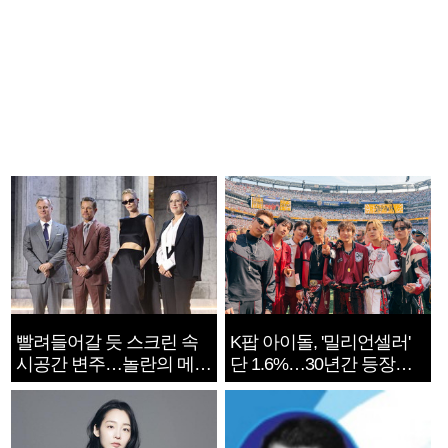
빨려들어갈 듯 스크린 속
K팝 아이돌, '밀리언셀러'
시공간 변주…놀란의 메시
단 1.6%…30년간 등장
지는 ‘전쟁 속죄’
1182개팀 전수조사