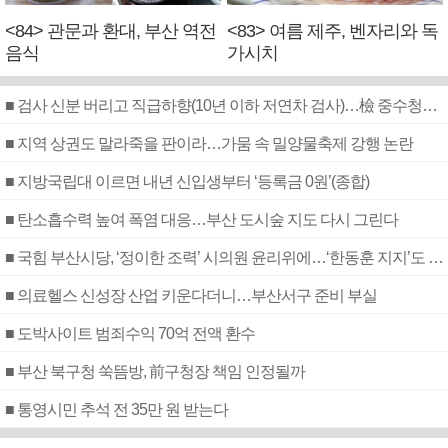
<84> 관문과 환대, 부산 역전
<83> 여름 제주, 벤자리와 독
음식
가시치
■ 검사 신분 버리고 직급하향(10년 이하 저연차 검사)…檢 중수청행 기피
■ 지역 상권도 말라죽을 판이라…가뭄 속 밀양물축제 강행 논란
■ 지방국립대 이르면 내년 신입생부터 ‘등록금 0원’(종합)
■ 탄소흡수력 높여 폭염 대응…부산 도시숲 지도 다시 그린다
■ 국힘 부산시당, ‘정이한 조력’ 시의원 윤리위에…‘한동훈 지지’도 신고접수
■ 의료헬스 신성장 산업 키운다더니…부산서구 준비 부실
■ 도박사이트 범죄수익 70억 전액 환수
■ 부산 북구청 쑥뜸방, 前구청장 책임 인정될까
■ 통영시민 추석 전 35만 원 받는다