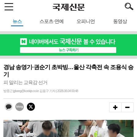
뉴스
스포츠·연예
오피니언
동영상
경남 송영기·권순기 초박빙…울산 각축전 속 조용식 승
기
피 말리는 교육감 선거
방종근 jgbang@kookje.co.kr 김용구 기자 | 2026.06.04 00:48