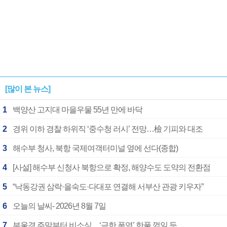
[많이 본 뉴스]
1
백양산 고지대 마을우물 55년 만에 바닥
2
경위 이하 경찰 하위직 ‘중수청 러시’ 전망…檢 기피와 대조
3
해수부 청사, 북항 국제여객터미널 옆에 선다(종합)
4
[사설] 해수부 신청사 북항으로 확정, 해양수도 도약의 전환점
5
“낙동강권 삼락·을숙도·다대포 연결해 서부산 관광 키우자”
6
오늘의 날씨- 2026년 8월 7일
7
부울경 주말부터 비소식…‘극한 폭염’ 한풀 꺾일 듯