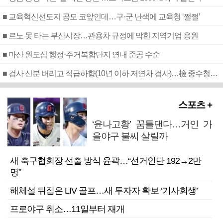
■ 교육혁신선도지 공모 코앞인데…구·군 난색에 교육청 ‘쩔쩔’
■ 르노 못 타는 부산시장…관용차 규정에 막힌 지역기업 응원
■ 마산 원도심 행정·주거복합단지 연내 준공 수순
■ 검사 신분 버리고 직급하향(10년 이하 저연차 검사)…檢 중수청행 기피
스포츠 +
‘윤나고황’ 꿈틀댄다…거인 가
을야구 불씨 살릴까
새 축구협회장 선출 방식 윤곽…“선거인단 192→2만
명”
해체설 뒤집은 LIV 골프…새 투자자 확보 ‘기사회생’
프로야구 취소…11일부터 재개