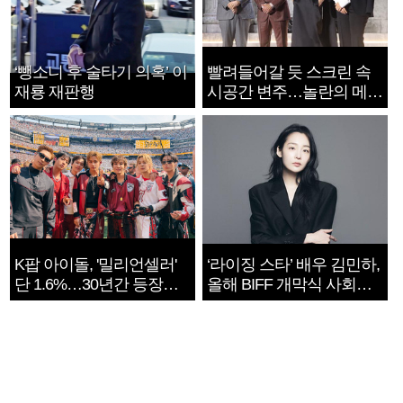
‘뺑소니 후 술타기 의혹’ 이
빨려들어갈 듯 스크린 속
재룡 재판행
시공간 변주…놀란의 메시
지는 ‘전쟁 속죄’
K팝 아이돌, '밀리언셀러'
‘라이징 스타’ 배우 김민하,
단 1.6%…30년간 등장
올해 BIFF 개막식 사회자
1182개팀 전수조사
확정