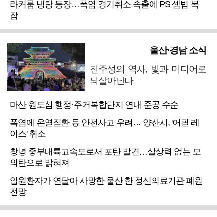
라커룸 냉탕 등장…폭염 경기취소 속출에 PS 셈법 복
잡
울산·경남 소식
진주성의 역사, 빛과 미디어로
되살아난다
마산 원도심 행정·주거복합단지 연내 준공 수순
폭염에 온열질환 등 안전사고 우려… 양산시, '어필 레
이스' 취소
창녕 중부내륙고속도로서 포탄 발견…살상력 없는 모
의탄으로 밝혀져
입원환자가 연달아 사망한 울산 한 정신의료기관 폐원
전망