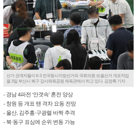
선거 관계자들이 6·3 전국동시지방선거와 국회의원 보궐선거 개표작업
을 3일 부산시 북구 강서체육공원 체육관에서 하고 있다. 김정록 기자
- 경남 4파전 ‘안갯속’ 혼전 양상
- 창원 등 개표 땐 격차 요동 전망
- 울산, 김주홍·구광렬 바짝 추격
- 북·동구 표심에 순위 변동 가능