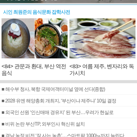
시인 최원준의 음식문화 잡학사전
<84> 관문과 환대, 부산 역전
<83> 여름 제주, 벤자리와 독
음식
가시치
■ 해수부 청사, 북항 국제여객터미널 옆에 선다(종합)
■ 2028 유엔 해양총회 개최지, ‘부산이냐 제주냐’ 10일 결정
■ 외국인 선원 ‘인신매매 경유지’ 된 부산…우려가 현실로
■ 비위 논란 부산TP, 외부인사 혁신위 설치
■ 경남 농정 비전 ‘잘 사는 농촌’…스마트팜 1000㏊까지 늘린다