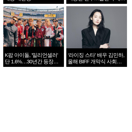
지는 ‘전쟁 속죄’
K팝 아이돌, '밀리언셀러'
‘라이징 스타’ 배우 김민하,
단 1.6%…30년간 등장
올해 BIFF 개막식 사회자
1182개팀 전수조사
확정