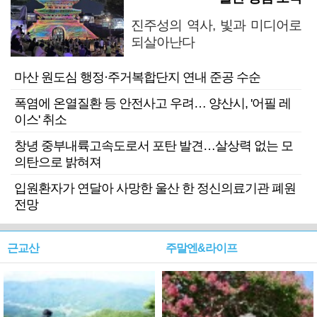
진주성의 역사, 빛과 미디어로
되살아난다
마산 원도심 행정·주거복합단지 연내 준공 수순
폭염에 온열질환 등 안전사고 우려… 양산시, '어필 레
이스' 취소
창녕 중부내륙고속도로서 포탄 발견…살상력 없는 모
의탄으로 밝혀져
입원환자가 연달아 사망한 울산 한 정신의료기관 폐원
전망
근교산
주말엔&라이프