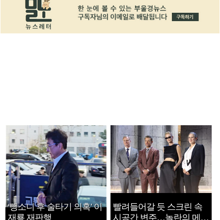
‘뺑소니 후 술타기 의혹’ 이
빨려들어갈 듯 스크린 속
재룡 재판행
시공간 변주…놀란의 메시