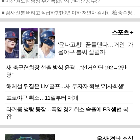
■ 마산 원도심 행정·주거복합단지 연내 준공 수순
■ 검사 신분 버리고 직급하향(10년 이하 저연차 검사)…檢 중수청행 기피
스포츠 +
‘윤나고황’ 꿈틀댄다…거인 가
을야구 불씨 살릴까
새 축구협회장 선출 방식 윤곽…“선거인단 192→2만
명”
해체설 뒤집은 LIV 골프…새 투자자 확보 ‘기사회생’
프로야구 취소…11일부터 재개
라커룸 냉탕 등장…폭염 경기취소 속출에 PS 셈법 복
잡
울산·경남 소식