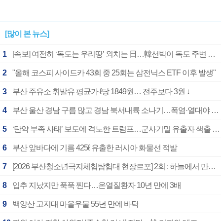
[많이 본 뉴스]
1
[속보] 여전히 ‘독도는 우리땅’ 외치는 日…韓선박이 독도 주변 해양조사 활동하자 반발
2
"올해 코스피 사이드카 43회 중 25회는 삼전닉스 ETF 이후 발생"
3
부산 주유소 휘발유 평균가 ℓ당 1849원… 전주보다 3원 ↓
4
부산 울산 경남 구름 많고 경남 북서내륙 소나기…폭염·열대야 계속
5
‘탄약 부족 사태’ 보도에 격노한 트럼프…군사기밀 유출자 색출 지시
6
부산 앞바다에 기름 425ℓ 유출한 러시아 화물선 적발
7
[2026 부산청소년극지체험탐험대 현장르포] 2회 : 하늘에서 만난 얼음의 나라
8
입추 지났지만 푹푹 찐다…온열질환자 10년 만에 3배
9
백양산 고지대 마을우물 55년 만에 바닥