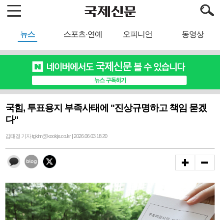
뉴스
스포츠·연예
오피니언
동영상
국힘, 투표용지 부족사태에 "진상규명하고 책임 묻겠
다"
김태경 기자 tgkim@kookje.co.kr | 2026.06.03 18:20