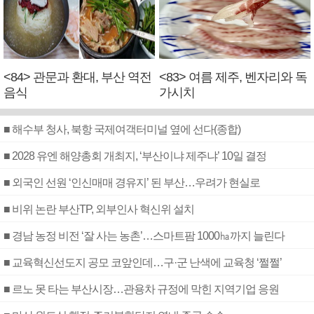
<84> 관문과 환대, 부산 역전
<83> 여름 제주, 벤자리와 독
음식
가시치
■ 해수부 청사, 북항 국제여객터미널 옆에 선다(종합)
■ 2028 유엔 해양총회 개최지, ‘부산이냐 제주냐’ 10일 결정
■ 외국인 선원 ‘인신매매 경유지’ 된 부산…우려가 현실로
■ 비위 논란 부산TP, 외부인사 혁신위 설치
■ 경남 농정 비전 ‘잘 사는 농촌’…스마트팜 1000㏊까지 늘린다
■ 교육혁신선도지 공모 코앞인데…구·군 난색에 교육청 ‘쩔쩔’
■ 르노 못 타는 부산시장…관용차 규정에 막힌 지역기업 응원