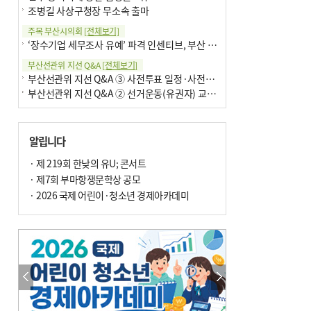
조병길 사상구청장 무소속 출마
주목 부산시의회
[전체보기]
‘장수기업 세무조사 유예’ 파격 인센티브, 부산 유출 막을까
부산선관위 지선 Q&A
[전체보기]
부산선관위 지선 Q&A ③ 사전투표 일정·사전투표함 보관
부산선관위 지선 Q&A ② 선거운동(유권자) 교육감투표용지
알립니다
· 제 219회 한낮의 유U; 콘서트
· 제7회 부마항쟁문학상 공모
· 2026 국제 어린이·청소년 경제아카데미