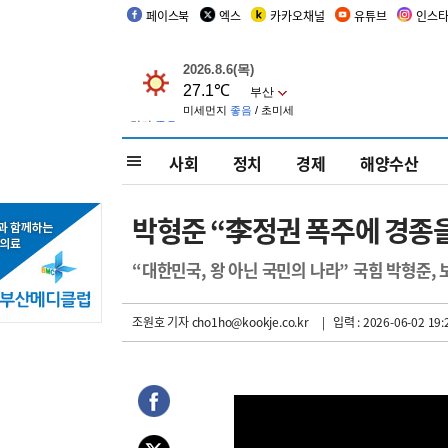
페이스북
엑스
카카오채널
유튜브
인스
사회
정치
경제
해양수산
박형준 “李정권 폭주에 경종을
“대한민국, 왕 아닌 국민의 나라” 국힘 박형준,
조원호 기자
cho1ho@kookje.co.kr
| 입력 : 2026-06-02 19: