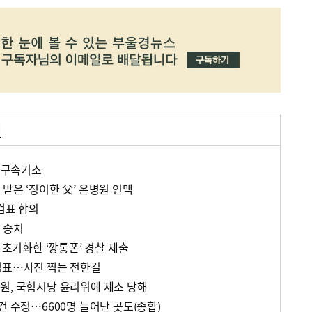
거
한 구속기소
받은 ‘정이한 父’ 온병원 인맥
검표 합의
 송치
 초기화한 ‘깡통폰’ 경찰 제출
검표…사진 찍는 전한길
원, 국힘시당 윤리위에 제소 당해
건 수정…6600명 늘어난 곳도(종합)