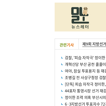
제9회 지방선
관련
기사
검찰, '피습 자작극' 정이
개혁신당 부산 공천 줄줄이 
여야, 잠실 투표용지 등 재
조병길 전 사상구청장 검찰
[단독] 피습 자작극 정이한,
44표차 통영시장 선거 재
정이한 조력 의혹 부산시의
6·3지방선거 투표자수 72