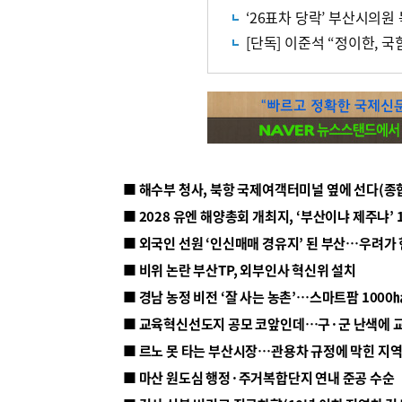
‘26표차 당락’ 부산시의원
[단독] 이준석 “정이한, 
■ 해수부 청사, 북항 국제여객터미널 옆에 선다(종
■ 2028 유엔 해양총회 개최지, ‘부산이냐 제주냐’ 
■ 외국인 선원 ‘인신매매 경유지’ 된 부산…우려가
■ 비위 논란 부산TP, 외부인사 혁신위 설치
■ 르노 못 타는 부산시장…관용차 규정에 막힌 지
■ 마산 원도심 행정·주거복합단지 연내 준공 수순