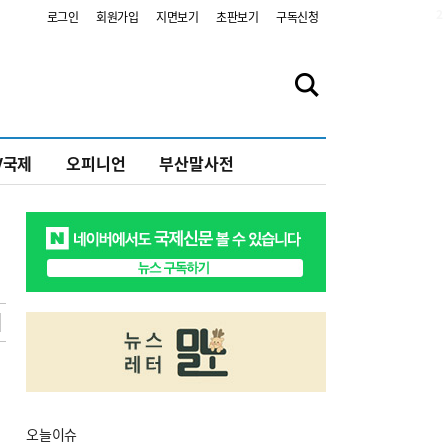
2
로그인
회원가입
지면보기
초판보기
구독신청
V국제
오피니언
부산말사전
오늘
이슈