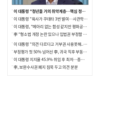
이 대통령 "청년들 거의 취약계층…핵심 정책 재편""
이 대통령 "육사가 쿠데타 3번 벌여…사관학교 통합 신속히 추진"
이 대통령, "메아리 없는 함성 같지만 평화공존책 계속해야"
李 “형소법 개정 논란 있으나 입법권 부정할 만큼은 아냐”(종합)
이 대통령 "의견 다르다고 거부권 사용못해.. 입법권 부정할 상황이라 보기 어려워"
부정평가 첫 50% 넘어선 李, 귀국 직후 부동산·증시 점검(종합)
이 대통령 지지율 45.9% 취임 후 최저…증시 폭락·연임 개헌 논란 영향
李, 보완수사권 폐지 침묵 두고 의견 분분