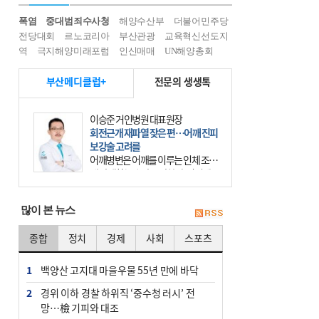
폭염
중대범죄수사청
해양수산부
더불어민주당
전당대회
르노코리아
부산관광
교육혁신선도지
역
극지해양미래포럼
인신매매
UN해양총회
부산메디클럽+
전문의 생생톡
이승준 거인병원 대표원장
회전근개 재파열 잦은 편…어깨 진피
보강술 고려를
어깨병변은 어깨를 이루는 인체 조직
에 발생하는 손상을 말한다. 여기에
는 오십견과 회전근개 증후군, 어깨
의 석회성 힘줄염 등이 있다. 국민건
많이 본 뉴스
강보험에 의하면 어깨병변
종합
정치
경제
사회
스포츠
1
백양산 고지대 마을우물 55년 만에 바닥
2
경위 이하 경찰 하위직 ‘중수청 러시’ 전
망…檢 기피와 대조