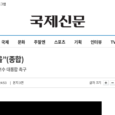
타그램
국제
문화
주말엔
스포츠
기획
인터뷰
T
”(종합)
 보수 대통합 촉구
24:53
| 본지 3면
글자 크기