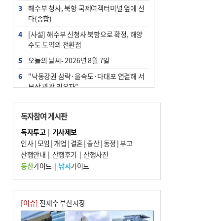
3
해수부 청사, 북항 국제여객터미널 옆에 선
다(종합)
4
[사설] 해수부 신청사 북항으로 확정, 해양
수도 도약의 전환점
5
오늘의 날씨- 2026년 8월 7일
6
“낙동강권 삼락·을숙도·다대포 연결해 서
부산 관광 키우자”
7
부울경 주말부터 비소식…‘극한 폭염’ 한풀
꺾일 듯
독자참여 게시판
8
피란마을 67년 역사인데…전교생 24명 아
독자투고
|
기사제보
미초 통폐합 기로
인사
|
모임
|
개업
|
결혼
|
출산
|
동정
|
부고
9
산행안내
외국인 선원 ‘인신매매 경유지’ 된 부산…
|
산행후기
|
산행사진
우려가 현실로
등산
가이드
|
낚시
가이드
10
부산 청소년 극지탐험대 8인, 열흘간 북극
구석구석 누빈다
[이슈]
전재수 부산시장