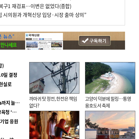
 북구1 재검표…이변은 없었다(종합)
국힘 시의원과 개혁신당 입당·시장 출마 상의”
합)
10일 결정
 현실로
까마귀 탓 정전, 한전은 책임
고양이 덕분에 힐링…통영
■ 경남 농정 비전 ‘잘 사는 농촌’…스마트팜 1000㏊까지 늘린다
없다?
용호도서 축제
■ 교육혁신선도지 공모 코앞인데…구·군 난색에 교육청 ‘쩔쩔’
역기업 응원