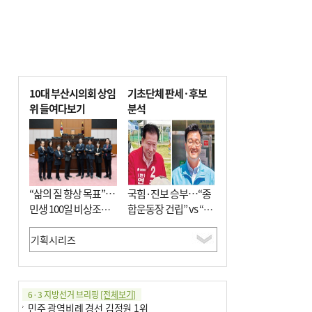
10대 부산시의회 상임
기초단체 판세·후보
위 들여다보기
분석
“삶의 질 향상 목표”…
국힘·진보 승부…“종
민생 100일 비상조치
합운동장 건립” vs “출
면밀 심사
근 공공버스 도입”
6·3 지방선거 브리핑
[전체보기]
민주 광역비례 경선 김정원 1위