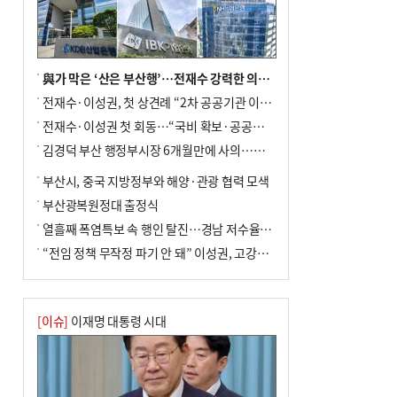
與가 막은 ‘산은 부산행’…전재수 강력한 의지 표명 없인 공염불
전재수·이성권, 첫 상견례 “2차 공공기관 이전 초당 협력”(종합)
전재수·이성권 첫 회동…“국비 확보·공공기관 이전 협력”
김경덕 부산 행정부시장 6개월만에 사의…후임 인선 촉각
부산시, 중국 지방정부와 해양·관광 협력 모색
부산광복원정대 출정식
열흘째 폭염특보 속 행인 탈진…경남 저수율 평년의 절반
“전임 정책 무작정 파기 안 돼” 이성권, 고강도 ‘전재수 견제’ 예고
[이슈]
이재명 대통령 시대