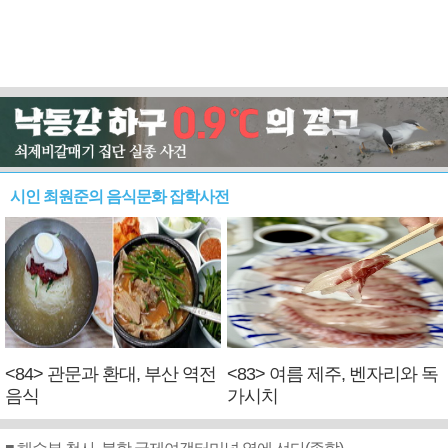
시인 최원준의 음식문화 잡학사전
<84> 관문과 환대, 부산 역전
<83> 여름 제주, 벤자리와 독
음식
가시치