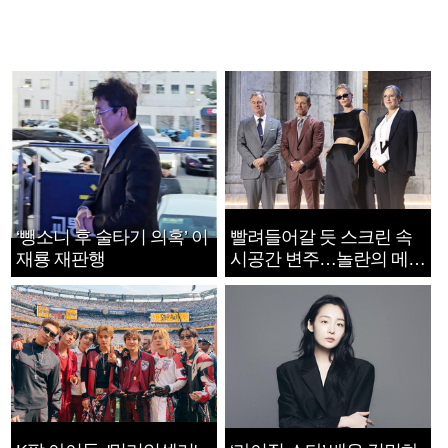
‘뺑소니 후 술타기 의혹’ 이
빨려들어갈 듯 스크린 속
재룡 재판행
시공간 변주…놀란의 메시
지는 ‘전쟁 속죄’