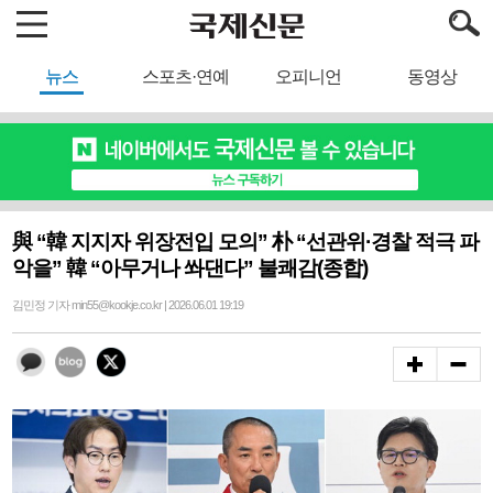
뉴스
스포츠·연예
오피니언
동영상
與 “韓 지지자 위장전입 모의” 朴 “선관위·경찰 적극 파
악을” 韓 “아무거나 쏴댄다” 불쾌감(종합)
김민정 기자 min55@kookje.co.kr | 2026.06.01 19:19