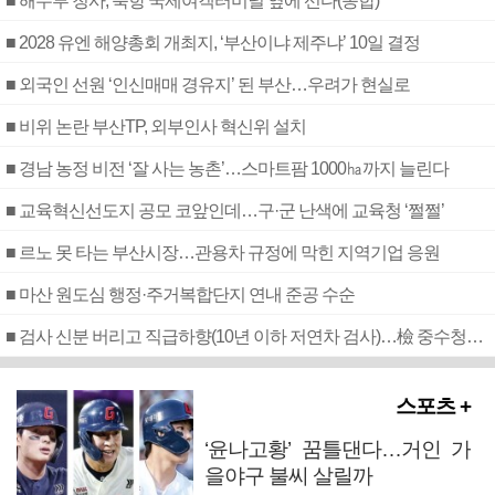
■ 해수부 청사, 북항 국제여객터미널 옆에 선다(종합)
■ 2028 유엔 해양총회 개최지, ‘부산이냐 제주냐’ 10일 결정
■ 외국인 선원 ‘인신매매 경유지’ 된 부산…우려가 현실로
■ 비위 논란 부산TP, 외부인사 혁신위 설치
■ 경남 농정 비전 ‘잘 사는 농촌’…스마트팜 1000㏊까지 늘린다
■ 교육혁신선도지 공모 코앞인데…구·군 난색에 교육청 ‘쩔쩔’
■ 르노 못 타는 부산시장…관용차 규정에 막힌 지역기업 응원
■ 마산 원도심 행정·주거복합단지 연내 준공 수순
■ 검사 신분 버리고 직급하향(10년 이하 저연차 검사)…檢 중수청행 기피
스포츠 +
‘윤나고황’ 꿈틀댄다…거인 가
을야구 불씨 살릴까