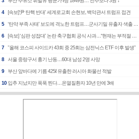
3
부산 주유소 휘발유 평균가 ℓ당 1849원… 전주보다 3원 ↓
4
[속보]‘尹 탄핵 반대’ 세계로교회 손현보, 백악관서 트럼프 접견
5
‘탄약 부족 사태’ 보도에 격노한 트럼프…군사기밀 유출자 색출 지시
6
[속보] ‘심판 성접대’ 논란 축구협회 공식 사과…“현재는 부적절 행위 없어”
7
"올해 코스피 사이드카 43회 중 25회는 삼전닉스 ETF 이후 발생"
8
서울 중랑구서 흉기 난동…60대 남성 2명 사망
9
부산 앞바다에 기름 425ℓ 유출한 러시아 화물선 적발
10
입추 지났지만 푹푹 찐다…온열질환자 10년 만에 3배