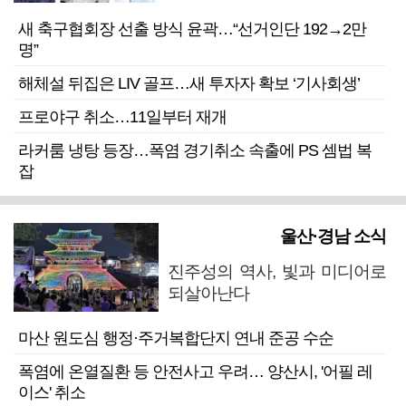
새 축구협회장 선출 방식 윤곽…“선거인단 192→2만
명”
해체설 뒤집은 LIV 골프…새 투자자 확보 ‘기사회생’
프로야구 취소…11일부터 재개
라커룸 냉탕 등장…폭염 경기취소 속출에 PS 셈법 복
잡
울산·경남 소식
진주성의 역사, 빛과 미디어로
되살아난다
마산 원도심 행정·주거복합단지 연내 준공 수순
폭염에 온열질환 등 안전사고 우려… 양산시, '어필 레
이스' 취소