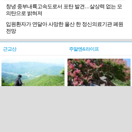
창녕 중부내륙고속도로서 포탄 발견…살상력 없는 모
의탄으로 밝혀져
입원환자가 연달아 사망한 울산 한 정신의료기관 폐원
전망
근교산
주말엔&라이프
근교산&그너머…상주·문경
폭염보다 더 뜨거워라…100
청화산~시루봉
일을 붉게 불태울 ‘선비정신’
피었네