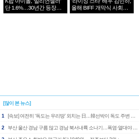
K팝 아이돌, '밀리언셀러'
‘라이징 스타’ 배우 김민하,
단 1.6%…30년간 등장
올해 BIFF 개막식 사회자
1182개팀 전수조사
확정
[많이 본 뉴스]
1
[속보] 여전히 ‘독도는 우리땅’ 외치는 日…韓선박이 독도 주변 해양조사 활동하자 반발
2
부산 울산 경남 구름 많고 경남 북서내륙 소나기…폭염·열대야 계속