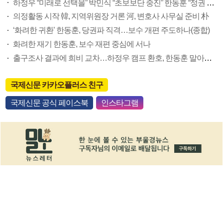
하정우 “미래로 선택을” 박민식 “초보보단 중진” 한동훈 “정권 폭주 제지”(종합)
의정활동 시작 韓, 지역위원장 거론 河, 변호사 사무실 준비 朴
‘화려한 귀환’ 한동훈, 당권파 직격…보수 개편 주도하나(종합)
화려한 재기 한동훈, 보수 재편 중심에 서나
출구조사 결과에 희비 교차…하정우 캠프 환호, 한동훈 말아껴(종합)
국제신문 카카오플러스 친구
국제신문 공식 페이스북
인스타그램