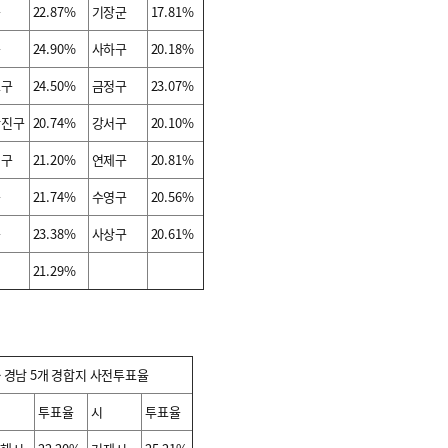
구
22.87%
기장군
17.81%
구
24.90%
사하구
20.18%
도구
24.50%
금정구
23.07%
산진구
20.74%
강서구
20.10%
래구
21.20%
연제구
20.81%
구
21.74%
수영구
20.56%
구
23.38%
사상구
20.61%
계
21.29%
 경남 5개 경합지 사전투표율
투표율
시
투표율