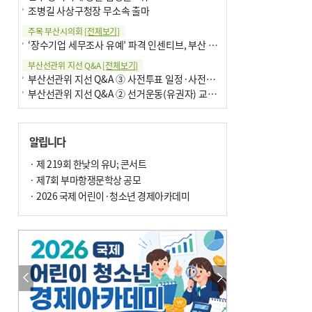
조병길 사상구청장 무소속 출마
주목 부산시의회
[전체보기]
‘장수기업 세무조사 유예’ 파격 인센티브, 부산 유출 막을까
부산선관위 지선 Q&A
[전체보기]
부산선관위 지선 Q&A ③ 사전투표 일정·사전투표함 보관
부산선관위 지선 Q&A ② 선거운동(유권자) 교육감투표용지
알립니다
· 제 219회 한낮의 유U; 콘서트
· 제7회 부마항쟁문학상 공모
· 2026 국제 어린이·청소년 경제아카데미