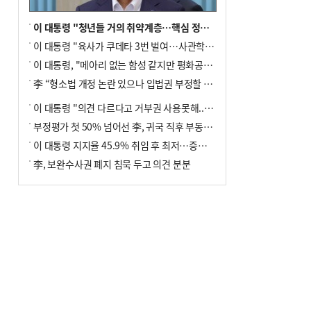
이 대통령 "청년들 거의 취약계층…핵심 정책 재편""
이 대통령 "육사가 쿠데타 3번 벌여…사관학교 통합 신속히 추진"
이 대통령, "메아리 없는 함성 같지만 평화공존책 계속해야"
李 “형소법 개정 논란 있으나 입법권 부정할 만큼은 아냐”(종합)
이 대통령 "의견 다르다고 거부권 사용못해.. 입법권 부정할 상황이라 보기 어려워"
부정평가 첫 50% 넘어선 李, 귀국 직후 부동산·증시 점검(종합)
이 대통령 지지율 45.9% 취임 후 최저…증시 폭락·연임 개헌 논란 영향
李, 보완수사권 폐지 침묵 두고 의견 분분