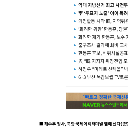
역대 지방선거 최고 사전
李 ‘투표지 노출’ 이어 
의정활동 시작 韓, 지역위원
‘화려한 귀환’ 한동훈, 당
화려한 재기 한동훈, 보수 
출구조사 결과에 희비 교차
한동훈 후보, 허위사실공표
하정우 “미래로 선택을” 박
6·3 부산 북갑보궐 TV토
■ 해수부 청사, 북항 국제여객터미널 옆에 선다(종