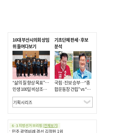
10대 부산시의회 상임
기초단체 판세·후보
위 들여다보기
분석
“삶의 질 향상 목표”…
국힘·진보 승부…“종
민생 100일 비상조치
합운동장 건립” vs “출
면밀 심사
근 공공버스 도입”
6·3 지방선거 브리핑
[전체보기]
민주 광역비례 경선 김정원 1위