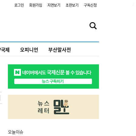
2
로그인
회원가입
지면보기
초판보기
구독신청
V국제
오피니언
부산말사전
오늘
이슈