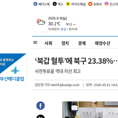
페이스북
엑스
카카오채널
유튜브
인스
사회
정치
경제
해양수산
‘북갑 혈투’에 북구 23.38%
사전투표율 역대 지선 최고
김민정 기자
min55@kookje.co.kr
| 입력 : 2026-05-31 19:4