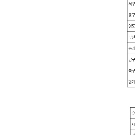
서
동
영
부
동
남
북
합
◇
시