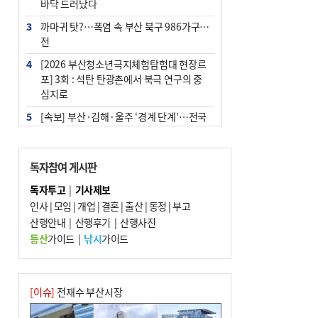
바닥 드러났다
3
까마귀 탓?…폭염 속 부산 북구 986가구 정
전
4
[2026 부산청소년극지체험탐험대 현장르
포] 3회 : 석탄 탄광촌에서 북극 연구의 중
심지로
5
[속보] 부산·김해·울주 ‘경계 단계’…전국
48개 시군 가뭄
6
‘혐오표현’ 쓰면 지방공무원 최대 파면까지
독자참여 게시판
중징계
독자투고
|
기사제보
7
부산·울산·경남 폭염 속 소나기·비…무더
인사
|
모임
|
개업
|
결혼
|
출산
|
동정
|
부고
위는 지속
산행안내
|
산행후기
|
산행사진
8
이임생, 홍명보 선임 독단적 결정 아냐…면
등산
가이드
|
낚시
가이드
담 메모 제출
9
경찰가족 관련 사건 45건…그동안 파악조
차 안해
[이슈]
전재수 부산시장
10
홈플 사태에 2분기 대형마트 판매 9.4%