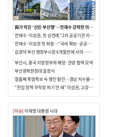
↓…백화점은 14.8%↑
與가 막은 ‘산은 부산행’…전재수 강력한 의지 표명 없인 공염불
전재수·이성권, 첫 상견례 “2차 공공기관 이전 초당 협력”(종합)
전재수·이성권 첫 회동…“국비 확보·공공기관 이전 협력”
김경덕 부산 행정부시장 6개월만에 사의…후임 인선 촉각
부산시, 중국 지방정부와 해양·관광 협력 모색
부산광복원정대 출정식
열흘째 폭염특보 속 행인 탈진…경남 저수율 평년의 절반
“전임 정책 무작정 파기 안 돼” 이성권, 고강도 ‘전재수 견제’ 예고
[이슈]
이재명 대통령 시대