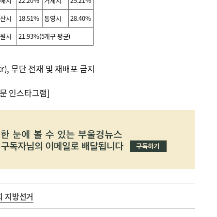
해시
22.20%
거제시
25.21%
산시
18.51%
통영시
28.40%
원시
21.93%(5개구 평균)
kr), 무단 전재 및 재배포 금지
문 인스타그램]
회 지방선거