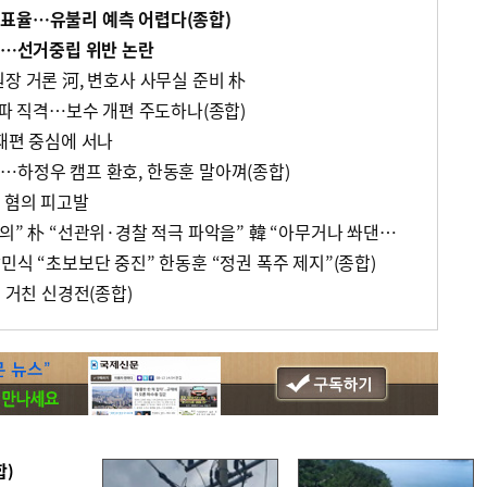
투표율…유불리 예측 어렵다(종합)
독려…선거중립 위반 논란
장 거론 河, 변호사 사무실 준비 朴
권파 직격…보수 개편 주도하나(종합)
재편 중심에 서나
…하정우 캠프 환호, 한동훈 말아껴(종합)
 혐의 피고발
與 “韓 지지자 위장전입 모의” 朴 “선관위·경찰 적극 파악을” 韓 “아무거나 쏴댄다” 불쾌감(종합)
민식 “초보보단 중진” 한동훈 “정권 폭주 제지”(종합)
론 거친 신경전(종합)
합)