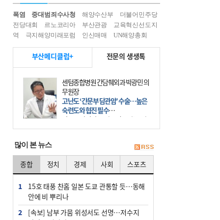
폭염
중대범죄수사청
해양수산부
더불어민주당
전당대회
르노코리아
부산관광
교육혁신선도지
역
극지해양미래포럼
인신매매
UN해양총회
부산메디클럽+
전문의 생생톡
센텀종합병원 간담췌외과 박광민 의
무원장
고난도 ‘간문부 담관암’ 수술…높은
숙련도와 협진 필수
간문부 담관암(클라츠킨 종양)은 좌
우 간에서 나오는, 담관(담즙 배출 경
로)이 합쳐지는 부위인 ‘간문부(肝門
많이 본 뉴스
部)’에 생기는 악성 종양이다. 간동맥
문맥 림프절 담
종합
정치
경제
사회
스포츠
1
15호 태풍 찬홈 일본 도쿄 관통할 듯…동해
안에 비 뿌리나
2
[속보] 남부 가뭄 위성서도 선명…저수지