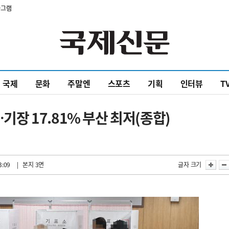
타그램
국제
문화
주말엔
스포츠
기획
인터뷰
T
…기장 17.81% 부산 최저(종합)
3:09
| 본지 3면
글자 크기