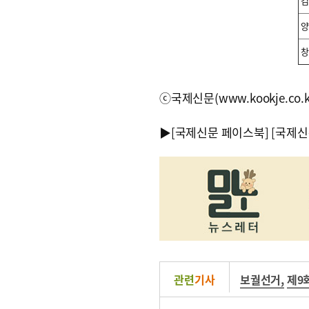
김
양
창
ⓒ국제신문(www.kookje.co.
▶
[국제신문 페이스북]
[국제신
관련
기사
보궐선거
,
제9