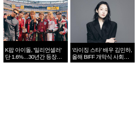
K팝 아이돌, '밀리언셀러'
‘라이징 스타’ 배우 김민하,
단 1.6%…30년간 등장
올해 BIFF 개막식 사회자
1182개팀 전수조사
확정