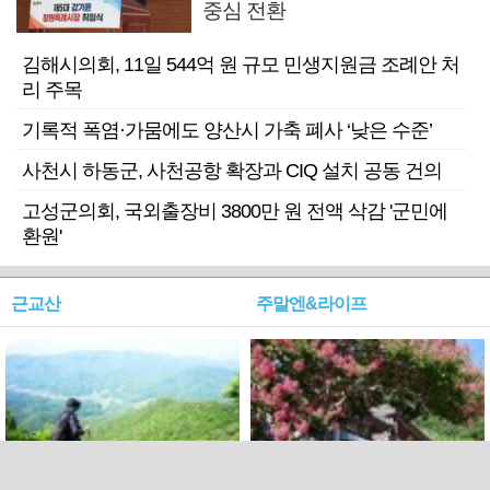
중심 전환
김해시의회, 11일 544억 원 규모 민생지원금 조례안 처
리 주목
기록적 폭염·가뭄에도 양산시 가축 폐사 ‘낮은 수준’
사천시 하동군, 사천공항 확장과 CIQ 설치 공동 건의
고성군의회, 국외출장비 3800만 원 전액 삭감 '군민에
환원'
근교산
주말엔&라이프