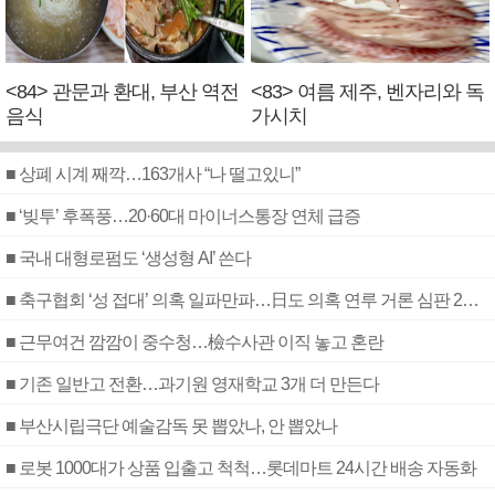
<84> 관문과 환대, 부산 역전
<83> 여름 제주, 벤자리와 독
음식
가시치
■ 상폐 시계 째깍…163개사 “나 떨고있니”
■ ‘빚투’ 후폭풍…20·60대 마이너스통장 연체 급증
■ 국내 대형로펌도 ‘생성형 AI’ 쓴다
■ 축구협회 ‘성 접대’ 의혹 일파만파…日도 의혹 연루 거론 심판 2명 조사
■ 근무여건 깜깜이 중수청…檢수사관 이직 놓고 혼란
■ 기존 일반고 전환…과기원 영재학교 3개 더 만든다
■ 부산시립극단 예술감독 못 뽑았나, 안 뽑았나
■ 로봇 1000대가 상품 입출고 척척…롯데마트 24시간 배송 자동화