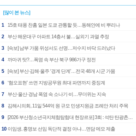
[많이 본 뉴스]
1
15호 태풍 찬홈 일본 도쿄 관통할 듯…동해안에 비 뿌리나
2
부산 해운대구 아파트 14층서 불…실외기 과열 추정
3
[속보] 남부 가뭄 위성서도 선명…저수지 바닥 드러났다
4
까마귀 탓?…폭염 속 부산 북구 986가구 정전
5
[속보] 부산·김해·울주 ‘경계 단계’…전국 48개 시군 가뭄
6
‘혐오표현’ 쓰면 지방공무원 최대 파면까지 중징계
7
부산·울산·경남 폭염 속 소나기·비…무더위는 지속
8
김해시의회, 11일 544억 원 규모 민생지원금 조례안 처리 주목
9
[2026 부산청소년극지체험탐험대 현장르포] 3회 : 석탄 탄광촌에서 북극 연구의 중심지로
10
이임생, 홍명보 선임 독단적 결정 아냐…면담 메모 제출