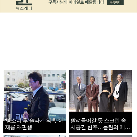
‘뺑소니 후 술타기 의혹’ 이
빨려들어갈 듯 스크린 속
재룡 재판행
시공간 변주…놀란의 메시
지는 ‘전쟁 속죄’