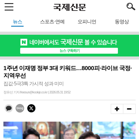
뉴스
스포츠·연예
오피니언
동영상
1주년 이재명 정부 3대 키워드…8000피·라이브 국정·
지역우선
집값·5극3특 가시적 성과 미미
정유선 기자 freesun@kookje.co.kr | 2026.05.31 19:52