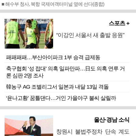
■ 해수부 청사, 북항 국제여객터미널 옆에 선다(종합)
스포츠 +
“이강인 서울서 새 출발 응원”
패패패패…부산아이파크 1부 승격 급제동
축구협회 ‘성 접대’ 의혹 일파만파…日도 의혹 연루 거
론 심판 2명 조사
韓농구 AG 조별리그서 일본과 내달 13일 격돌
‘윤나고황’ 꿈틀댄다…거인 가을야구 불씨 살릴까
울산·경남 소식
창원시 불법주정차 단속 계도