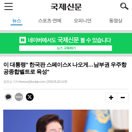
뉴스
스포츠·연예
오피니언
동영상
이 대통령" 한국판 스페이스X 나오게…남부권 우주항
공종합벨트로 육성"
정유선 기자 freesun@kookje.co.kr | 2026.05.28 14:39