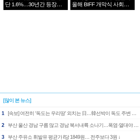
단 1.6%…30년간 등장
올해 BIFF 개막식 사회자
1182개팀 전수조사
확정
[많이 본 뉴스]
1
[속보] 여전히 ‘독도는 우리땅’ 외치는 日…韓선박이 독도 주변 해양조사 활동하자 반발
2
부산 울산 경남 구름 많고 경남 북서내륙 소나기…폭염·열대야 계속
3
부산 주유소 휘발유 평균가 ℓ당 1849원… 전주보다 3원 ↓