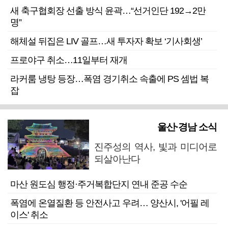
새 축구협회장 선출 방식 윤곽…“선거인단 192→2만
명”
해체설 뒤집은 LIV 골프…새 투자자 확보 ‘기사회생’
프로야구 취소…11일부터 재개
라커룸 냉탕 등장…폭염 경기취소 속출에 PS 셈법 복
잡
울산·경남 소식
진주성의 역사, 빛과 미디어로
되살아난다
마산 원도심 행정·주거복합단지 연내 준공 수순
폭염에 온열질환 등 안전사고 우려… 양산시, '어필 레
이스' 취소