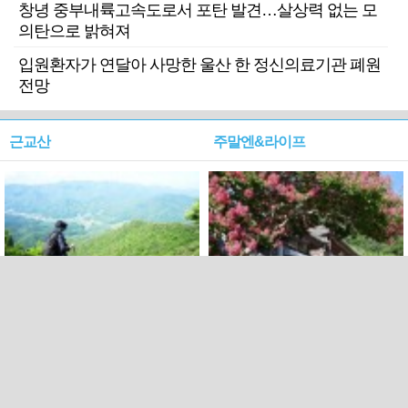
창녕 중부내륙고속도로서 포탄 발견…살상력 없는 모
의탄으로 밝혀져
입원환자가 연달아 사망한 울산 한 정신의료기관 폐원
전망
근교산
주말엔&라이프
근교산&그너머…상주·문경
폭염보다 더 뜨거워라…100
청화산~시루봉
일을 붉게 불태울 ‘선비정신’
피었네
PC버전
엑스
페이스북