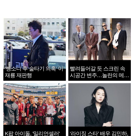
‘뺑소니 후 술타기 의혹’ 이
빨려들어갈 듯 스크린 속
재룡 재판행
시공간 변주…놀란의 메시
지는 ‘전쟁 속죄’
K팝 아이돌, '밀리언셀러'
‘라이징 스타’ 배우 김민하,