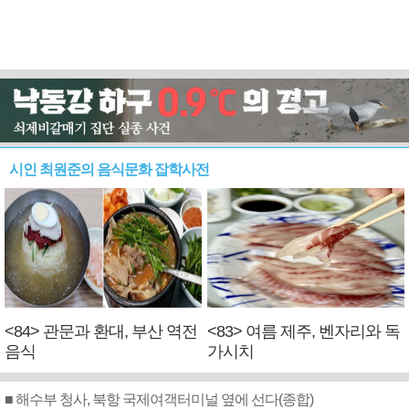
시인 최원준의 음식문화 잡학사전
<84> 관문과 환대, 부산 역전
<83> 여름 제주, 벤자리와 독
음식
가시치
■ 해수부 청사, 북항 국제여객터미널 옆에 선다(종합)