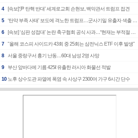
4
[속보]‘尹 탄핵 반대’ 세계로교회 손현보, 백악관서 트럼프 접견
5
‘탄약 부족 사태’ 보도에 격노한 트럼프…군사기밀 유출자 색출 지시
6
[속보] ‘심판 성접대’ 논란 축구협회 공식 사과…“현재는 부적절 행위 없어”
7
"올해 코스피 사이드카 43회 중 25회는 삼전닉스 ETF 이후 발생"
8
서울 중랑구서 흉기 난동…60대 남성 2명 사망
9
부산 앞바다에 기름 425ℓ 유출한 러시아 화물선 적발
10
노후 상수도관 파열에 폭염 속 사상구 2300여 가구 6시간 단수