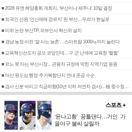
■ 2028 유엔 해양총회 개최지, ‘부산이냐 제주냐’ 10일 결정
■ 외국인 선원 ‘인신매매 경유지’ 된 부산…우려가 현실로
■ 비위 논란 부산TP, 외부인사 혁신위 설치
■ 경남 농정 비전 ‘잘 사는 농촌’…스마트팜 1000㏊까지 늘린다
■ 교육혁신선도지 공모 코앞인데…구·군 난색에 교육청 ‘쩔쩔’
■ 르노 못 타는 부산시장…관용차 규정에 막힌 지역기업 응원
■ 마산 원도심 행정·주거복합단지 연내 준공 수순
■ 검사 신분 버리고 직급하향(10년 이하 저연차 검사)…檢 중수청행 기피
스포츠 +
‘윤나고황’ 꿈틀댄다…거인 가
을야구 불씨 살릴까