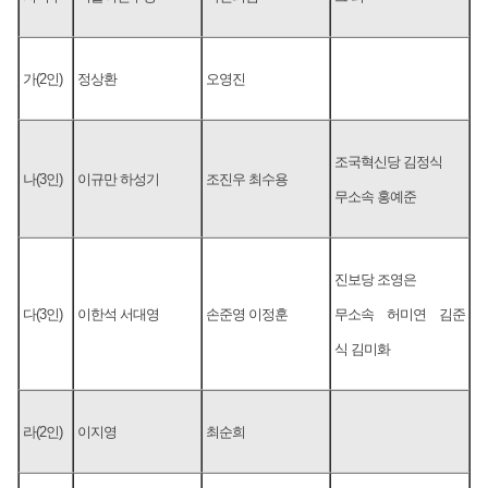
가(2인)
정상환
오영진
조국혁신당 김정식
나(3인)
이규만 하성기
조진우 최수용
무소속 홍예준
진보당 조영은
다(3인)
이한석 서대영
손준영 이정훈
무소속 허미연 김준
식 김미화
라(2인)
이지영
최순희