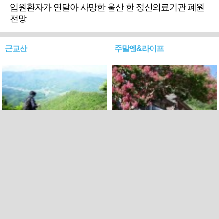
입원환자가 연달아 사망한 울산 한 정신의료기관 폐원
전망
근교산
주말엔&라이프
근교산&그너머…상주·문경
폭염보다 더 뜨거워라…100
청화산~시루봉
일을 붉게 불태울 ‘선비정신’
피었네
PC버전
엑스
페이스북
Copyright ⓒ 2015 All rights reserved by 국제신문