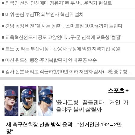
■ 외국인 선원 ‘인신매매 경유지’ 된 부산…우려가 현실로
■ 비위 논란 부산TP, 외부인사 혁신위 설치
■ 경남 농정 비전 ‘잘 사는 농촌’…스마트팜 1000㏊까지 늘린다
■ 교육혁신선도지 공모 코앞인데…구·군 난색에 교육청 ‘쩔쩔’
■ 르노 못 타는 부산시장…관용차 규정에 막힌 지역기업 응원
■ 마산 원도심 행정·주거복합단지 연내 준공 수순
■ 검사 신분 버리고 직급하향(10년 이하 저연차 검사)…檢 중수청행 기피
스포츠 +
‘윤나고황’ 꿈틀댄다…거인 가
을야구 불씨 살릴까
새 축구협회장 선출 방식 윤곽…“선거인단 192→2만
명”