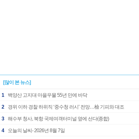
[많이 본 뉴스]
1
백양산 고지대 마을우물 55년 만에 바닥
2
경위 이하 경찰 하위직 ‘중수청 러시’ 전망…檢 기피와 대조
3
해수부 청사, 북항 국제여객터미널 옆에 선다(종합)
4
오늘의 날씨- 2026년 8월 7일