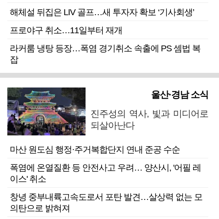
해체설 뒤집은 LIV 골프…새 투자자 확보 ‘기사회생’
프로야구 취소…11일부터 재개
라커룸 냉탕 등장…폭염 경기취소 속출에 PS 셈법 복
잡
울산·경남 소식
진주성의 역사, 빛과 미디어로
되살아난다
마산 원도심 행정·주거복합단지 연내 준공 수순
폭염에 온열질환 등 안전사고 우려… 양산시, '어필 레
이스' 취소
창녕 중부내륙고속도로서 포탄 발견…살상력 없는 모
의탄으로 밝혀져