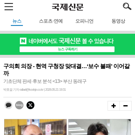
뉴스
스포츠·연예
오피니언
동영상
구의회 의장 - 현역 구청장 맞대결…‘보수 불패’ 이어갈
까
기초단체 판세·후보 분석 <13> 부산 동래구
박호걸 기자 rafael@kookje.co.kr | 2026.05.21 19:31