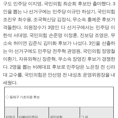
구도 민주당 이지영, 국민의힘 최순희 후보만 출마했다. 3
인을 뽑는 나 선거구에는 민주당 이규만 하성기, 국민의힘
조진우 최수용, 조국혁신당 김정식, 무소속 홍예준 후보가
격돌한다. 의원정수가 3명인 다 선거구에서는 민주당 이
한석 서대영, 국민의힘 손준영 이정훈, 진보당 조영은, 무
소속 허미연 김준식 김미화 후보가 나섰다. 3인을 선출하
는 마 선거구에도 민주당 전주혁 권영원, 국민의힘 정명철
이환기, 자유와혁신 장준혁, 무소속 장영진 후보가 경쟁한
다. 2명을 뽑는 비례대표 후보로 민주당은 노은정 전 신라
대 교수를, 국민의힘은 안선영 전 내성초 운영위원장을 내
세웠다.
◇ 동래구 기초의원 후보
지역구
더불어민주당
국민의힘
그 외