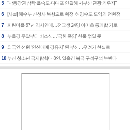
5
“낙동강권 삼락·을숙도·다대포 연결해 서부산 관광 키우자”
6
[사설] 해수부 신청사 북항으로 확정, 해양수도 도약의 전환점
7
피란마을 67년 역사인데…전교생 24명 아미초 통폐합 기로
8
부울경 주말부터 비소식…‘극한 폭염’ 한풀 꺾일 듯
9
외국인 선원 ‘인신매매 경유지’ 된 부산…우려가 현실로
10
부산 청소년 극지탐험대 8인, 열흘간 북극 구석구석 누빈다