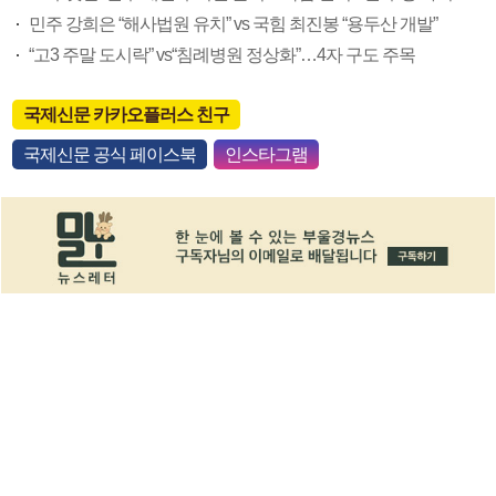
민주 강희은 “해사법원 유치” vs 국힘 최진봉 “용두산 개발”
“고3 주말 도시락” vs“침례병원 정상화”…4자 구도 주목
국제신문 카카오플러스 친구
국제신문 공식 페이스북
인스타그램