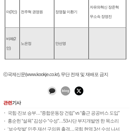
자유와혁신 장준혁
마(3인)
전주혁 권영원
정명철 이환기
무소속 장영진
비례(2
노은정
안선영
인)
ⓒ국제신문(www.kookje.co.kr), 무단 전재 및 재배포 금지
관련
기사
국힘·진보 승부…“종합운동장 건립” vs “출근 공공버스 도입”
홍순헌 “설욕” 김성수 “수성”…53사단 부지개발엔 한 목소리
‘보수텃밭’ 민주 재선 구의원 출격…국힘 현역 3선 수성 나서