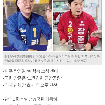
6·3 부산 동래구청장 선거에 출마한 더불어민주당 탁영일(왼쪽 사진), 국
민의힘 장준용 후보가 유권자들에게 인사하고 있다. 후보 제공
- 민주 탁영일 “AI 학습 코칭 센터”
- 국힘 장준용 “교육친화 금강공원”
- 역대 단체장 초대 외 모두 단선
- 광역1 與 박민성vs국힘 김동하