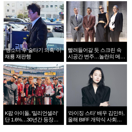
‘뺑소니 후 술타기 의혹’ 이
빨려들어갈 듯 스크린 속
재룡 재판행
시공간 변주…놀란의 메시
지는 ‘전쟁 속죄’
K팝 아이돌, '밀리언셀러'
‘라이징 스타’ 배우 김민하,
단 1.6%…30년간 등장
올해 BIFF 개막식 사회자
1182개팀 전수조사
확정