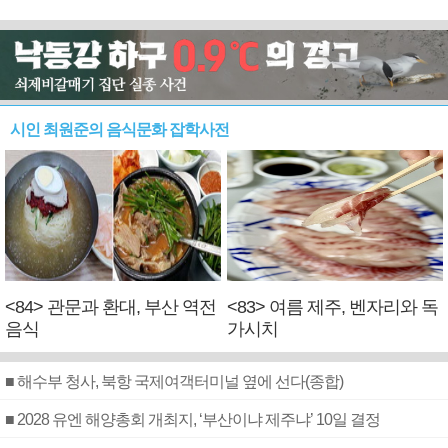
시인 최원준의 음식문화 잡학사전
<84> 관문과 환대, 부산 역전
<83> 여름 제주, 벤자리와 독
음식
가시치
■ 해수부 청사, 북항 국제여객터미널 옆에 선다(종합)
■ 2028 유엔 해양총회 개최지, ‘부산이냐 제주냐’ 10일 결정