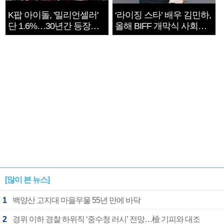
K팝 아이돌, '밀리언셀러'
‘라이징 스타’ 배우 김민하,
단 1.6%…30년간 등장
올해 BIFF 개막식 사회자
1182개팀 전수조사
확정
[많이 본 뉴스]
1
백양산 고지대 마을우물 55년 만에 바닥
2
경위 이하 경찰 하위직 ‘중수청 러시’ 전망…檢 기피와 대조