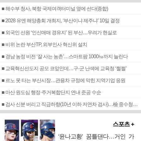
■ 해수부 청사, 북항 국제여객터미널 옆에 선다(종합)
■ 2028 유엔 해양총회 개최지, ‘부산이냐 제주냐’ 10일 결정
■ 외국인 선원 ‘인신매매 경유지’ 된 부산…우려가 현실로
■ 비위 논란 부산TP, 외부인사 혁신위 설치
■ 경남 농정 비전 ‘잘 사는 농촌’…스마트팜 1000㏊까지 늘린다
■ 교육혁신선도지 공모 코앞인데…구·군 난색에 교육청 ‘쩔쩔’
■ 르노 못 타는 부산시장…관용차 규정에 막힌 지역기업 응원
■ 마산 원도심 행정·주거복합단지 연내 준공 수순
■ 검사 신분 버리고 직급하향(10년 이하 저연차 검사)…檢 중수청행 기피
스포츠 +
‘윤나고황’ 꿈틀댄다…거인 가