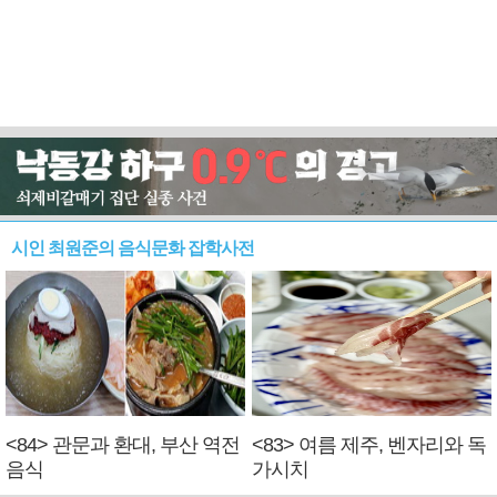
시인 최원준의 음식문화 잡학사전
<84> 관문과 환대, 부산 역전
<83> 여름 제주, 벤자리와 독
음식
가시치