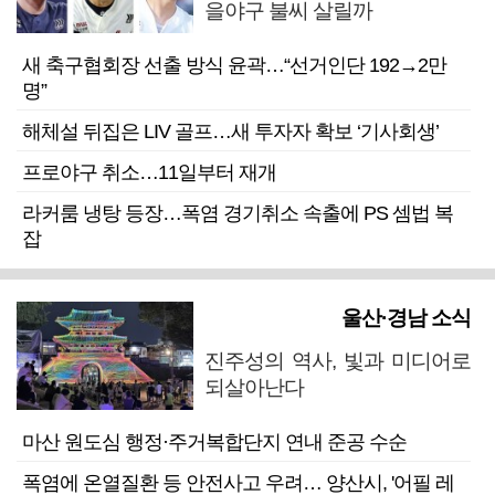
을야구 불씨 살릴까
새 축구협회장 선출 방식 윤곽…“선거인단 192→2만
명”
해체설 뒤집은 LIV 골프…새 투자자 확보 ‘기사회생’
프로야구 취소…11일부터 재개
라커룸 냉탕 등장…폭염 경기취소 속출에 PS 셈법 복
잡
울산·경남 소식
진주성의 역사, 빛과 미디어로
되살아난다
마산 원도심 행정·주거복합단지 연내 준공 수순
폭염에 온열질환 등 안전사고 우려… 양산시, '어필 레