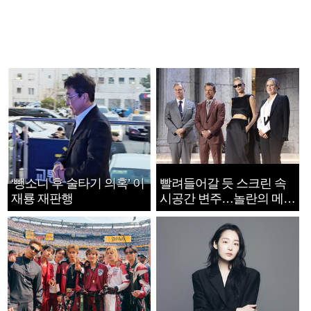
‘뺑소니 후 술타기 의혹’ 이
빨려들어갈 듯 스크린 속
재룡 재판행
시공간 변주…놀란의 메시
지는 ‘전쟁 속죄’