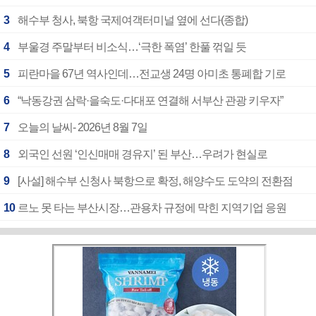
3
해수부 청사, 북항 국제여객터미널 옆에 선다(종합)
4
부울경 주말부터 비소식…‘극한 폭염’ 한풀 꺾일 듯
5
피란마을 67년 역사인데…전교생 24명 아미초 통폐합 기로
6
“낙동강권 삼락·을숙도·다대포 연결해 서부산 관광 키우자”
7
오늘의 날씨- 2026년 8월 7일
8
외국인 선원 ‘인신매매 경유지’ 된 부산…우려가 현실로
9
[사설] 해수부 신청사 북항으로 확정, 해양수도 도약의 전환점
10
르노 못 타는 부산시장…관용차 규정에 막힌 지역기업 응원