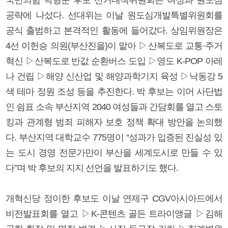
공략에 나섰다. 선대위는 이날 원도심개발특별위원회를
공식 출범하고 본격적인 활동에 들어갔다. 상임위원장은
4선 이헌승 의원(부산진을)이 맡아 ▷산복도로 교통·주거
혁신 ▷산복도로 반값 순환버스 도입 ▷영도 K-POP 아레
나 건립 ▷해양 신산업 및 해양과학기지 육성 ▷낙동강 5
색 테마 정원 조성 등을 추진한다. 박 후보는 이어 사단법
인 쉼표 소속 부산지역 2040 여성들과 간담회를 열고 스토
킹과 관계형 범죄 피해자 보호 정책 확대 방안을 논의했
다. 부산지역 대학교수 775명이 “성과가 입증된 진실성 있
는 도시 경영 전문가만이 부산을 세계도시로 만들 수 있
다”며 박 후보의 지지 선언을 발표하기도 했다.
개혁신당 정이한 후보도 이날 연제구 CGV아시아드에서
비전발표회를 열고 ▷K-콘텐츠 골든 트라이앵글 ▷김해