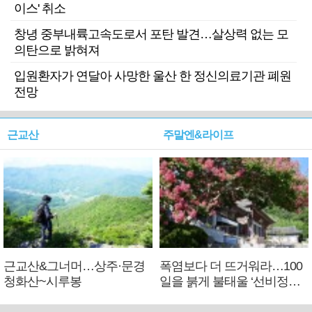
이스' 취소
창녕 중부내륙고속도로서 포탄 발견…살상력 없는 모
의탄으로 밝혀져
입원환자가 연달아 사망한 울산 한 정신의료기관 폐원
전망
근교산
주말엔&라이프
근교산&그너머…상주·문경
폭염보다 더 뜨거워라…100
청화산~시루봉
일을 붉게 불태울 ‘선비정신’
피었네