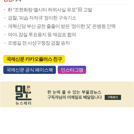
朴 “조현화랑·엘시티 허위사실 유포” 田 고발
검찰, '피습 자작극' 정이한 구속기소
개혁신당 부산 공천 줄줄이 받은 ‘정이한 父’ 온병원 인맥
여야, 잠실 투표용지 등 재검표 합의
조병길 전 사상구청장 검찰 송치
국제신문 카카오플러스 친구
국제신문 공식 페이스북
인스타그램