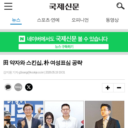
뉴스
스포츠·연예
오피니언
동영상
田 약자와 스킨십, 朴 여성표심 공략
강지원 기자 g1kang@kookje.co.kr | 2026.05.19 19:31