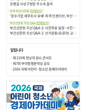
조병길 사상구청장 무소속 출마
주목 부산시의회
[전체보기]
‘장수기업 세무조사 유예’ 파격 인센티브, 부산 유출 막을까
부산선관위 지선 Q&A
[전체보기]
부산선관위 지선 Q&A ③ 사전투표 일정·사전투표함 보관
부산선관위 지선 Q&A ② 선거운동(유권자) 교육감투표용지
알립니다
· 제 219회 한낮의 유U; 콘서트
· 제7회 부마항쟁문학상 공모
· 2026 국제 어린이·청소년 경제아카데미