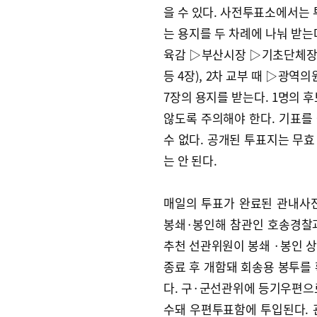
을 수 있다. 사전투표소에서는 
는 용지를 두 차례에 나눠 받는
육감 ▷부산시장 ▷기초단체장 
등 4장), 2차 교부 때 ▷광
7장의 용지를 받는다. 1명의 
않도록 주의해야 한다. 기표를
수 없다. 공개된 투표지는 무
는 안 된다.
매일의 투표가 완료된 관내사
봉쇄·봉인해 참관인 호송경찰과
추천 선관위원이 봉쇄 ·봉인 
종료 후 개함돼 회송용 봉투를
다. 구·군선관위에 등기우편으
수돼 우편투표함에 투입된다.