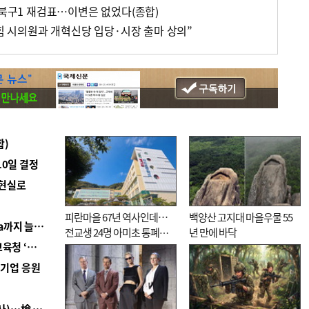
 북구1 재검표…이변은 없었다(종합)
국힘 시의원과 개혁신당 입당·시장 출마 상의”
합)
10일 결정
 현실로
피란마을 67년 역사인데…
백양산 고지대 마을우물 55
■ 경남 농정 비전 ‘잘 사는 농촌’…스마트팜 1000㏊까지 늘린다
전교생 24명 아미초 통폐합
년 만에 바닥
■ 교육혁신선도지 공모 코앞인데…구·군 난색에 교육청 ‘쩔쩔’
기로
역기업 응원
■ 검사 신분 버리고 직급하향(10년 이하 저연차 검사)…檢 중수청행 기피