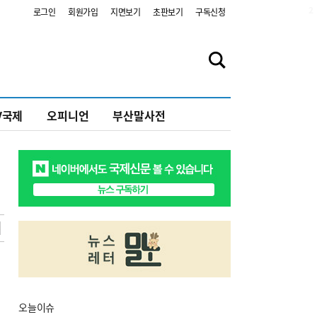
2
로그인
회원가입
지면보기
초판보기
구독신청
V국제
오피니언
부산말사전
오늘
이슈