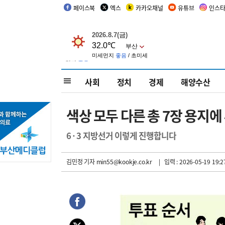
페이스북
엑스
카카오채널
유튜브
인스
사회
정치
경제
해양수산
색상 모두 다른 총 7장 용지
6·3 지방선거 이렇게 진행합니다
김민정 기자
min55@kookje.co.kr
| 입력 : 2026-05-19 19:2