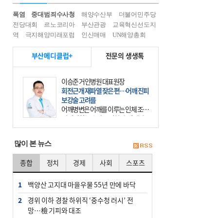
폭염
중대범죄수사청
해양수산부
더불어민주당
전당대회
르노코리아
부산관광
교육혁신선도지
역
극지해양미래포럼
인신매매
UN해양총회
부산메디클럽+
전문의 생생톡
이승준 거인병원 대표원장
회전근개 재파열 잦은 편…어깨 진피
보강술 고려를
어깨병변은 어깨를 이루는 인체 조직
에 발생하는 손상을 말한다. 여기에
는 오십견과 회전근개 증후군, 어깨
의 석회성 힘줄염 등이 있다. 국민건
많이 본 뉴스
강보험에 의하면 어깨병변
종합
정치
경제
사회
스포츠
1
백양산 고지대 마을우물 55년 만에 바닥
2
경위 이하 경찰 하위직 ‘중수청 러시’ 전
망…檢 기피와 대조