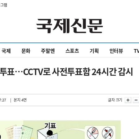
타그램
국제
문화
주말엔
스포츠
기획
인터뷰
T
에 투표…CCTV로 사전투표함 24시간 감시
7:27
| 본지 4면
글자 크기