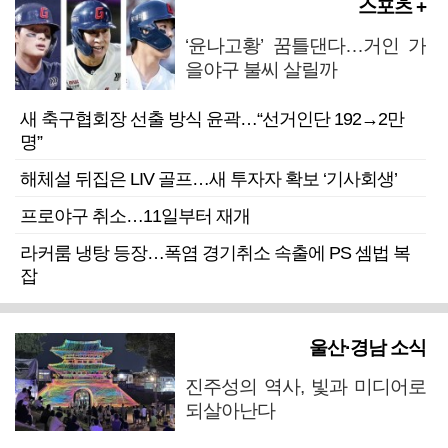
스포츠 +
‘윤나고황’ 꿈틀댄다…거인 가
을야구 불씨 살릴까
새 축구협회장 선출 방식 윤곽…“선거인단 192→2만
명”
해체설 뒤집은 LIV 골프…새 투자자 확보 ‘기사회생’
프로야구 취소…11일부터 재개
라커룸 냉탕 등장…폭염 경기취소 속출에 PS 셈법 복
잡
울산·경남 소식
진주성의 역사, 빛과 미디어로
되살아난다