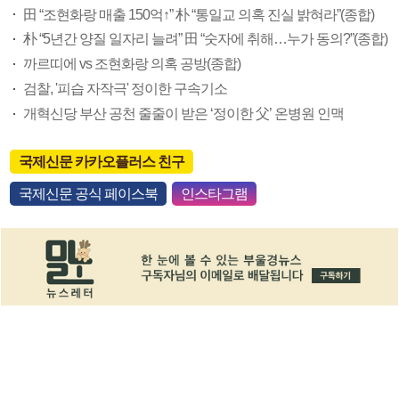
田 “조현화랑 매출 150억↑” 朴 “통일교 의혹 진실 밝혀라”(종합)
朴 “5년간 양질 일자리 늘려” 田 “숫자에 취해…누가 동의?”(종합)
까르띠에 vs 조현화랑 의혹 공방(종합)
검찰, '피습 자작극' 정이한 구속기소
개혁신당 부산 공천 줄줄이 받은 ‘정이한 父’ 온병원 인맥
국제신문 카카오플러스 친구
국제신문 공식 페이스북
인스타그램