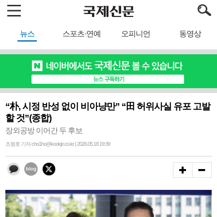
뉴스
스포츠·연예
오피니언
동영상
“朴, 시정 반성 없이 비아냥만” “田 허위사실 유포 고발
할 것”(종합)
장외공방 이어간 두 후보
조원호 기자 cho1ho@kookje.co.kr | 2026.05.18 19:39