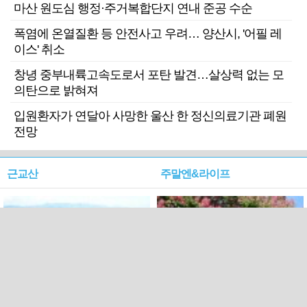
마산 원도심 행정·주거복합단지 연내 준공 수순
폭염에 온열질환 등 안전사고 우려… 양산시, '어필 레
이스' 취소
창녕 중부내륙고속도로서 포탄 발견…살상력 없는 모
의탄으로 밝혀져
입원환자가 연달아 사망한 울산 한 정신의료기관 폐원
전망
근교산
주말엔&라이프
근교산&그너머…상주·문경
폭염보다 더 뜨거워라…100