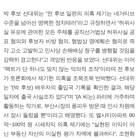
박 후보 선대위는 “전 후보 일련의 의혹 제기는 네거티브
수준을 넘어선 명백한 정치테러”라고 규정하면서 “허위사
실 유포에 관여한 모든 주체를 공직선거법상 허위사실 공
표 혐의와 후보자 비방 혐의, 형법상 명예훼손 혐의로 즉
각 고소 고발하고 민사상 손해배상 청구를 병행할 것임을
강력히 경고한다”고 격앙된 반응을 보였다. 선대위는 이어
“팩트가 단 하나도 맞지 않는 악의적 조작”이라며 전 후보
가 토론회에서 제기한 의혹을 조목조목 반박했다. 선대위
는 “(박 후보) 배우자의 출입국 기록을 확인한 결과, 해당
일자에 출국 사실조차 없다”며 “(A 씨는) 파리에 거주하며
활동하는 작가로, 부산시장의 퐁피두 방문 때 인사 차원에
서 잠시 들렀을 뿐”이라고 해명했다. 또 엘시티아파트 80
억~100억 원 시세차익 의혹 제기에는 “실현된 이익이 아
닌 부동산 자산의 미실현 평가 차액에 불과하다”, 조현화