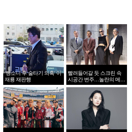
‘뺑소니 후 술타기 의혹’ 이
빨려들어갈 듯 스크린 속
재룡 재판행
시공간 변주…놀란의 메시
지는 ‘전쟁 속죄’