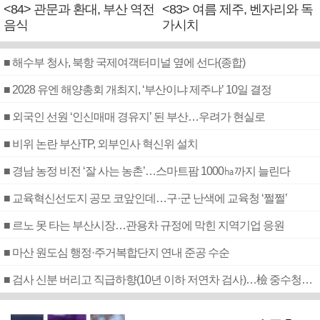
<84> 관문과 환대, 부산 역전
<83> 여름 제주, 벤자리와 독
음식
가시치
■ 해수부 청사, 북항 국제여객터미널 옆에 선다(종합)
■ 2028 유엔 해양총회 개최지, ‘부산이냐 제주냐’ 10일 결정
■ 외국인 선원 ‘인신매매 경유지’ 된 부산…우려가 현실로
■ 비위 논란 부산TP, 외부인사 혁신위 설치
■ 경남 농정 비전 ‘잘 사는 농촌’…스마트팜 1000㏊까지 늘린다
■ 교육혁신선도지 공모 코앞인데…구·군 난색에 교육청 ‘쩔쩔’
■ 르노 못 타는 부산시장…관용차 규정에 막힌 지역기업 응원
■ 마산 원도심 행정·주거복합단지 연내 준공 수순
■ 검사 신분 버리고 직급하향(10년 이하 저연차 검사)…檢 중수청행 기피