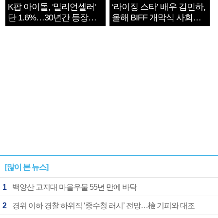
K팝 아이돌, '밀리언셀러'
‘라이징 스타’ 배우 김민하,
단 1.6%…30년간 등장
올해 BIFF 개막식 사회자
1182개팀 전수조사
확정
[많이 본 뉴스]
1
백양산 고지대 마을우물 55년 만에 바닥
2
경위 이하 경찰 하위직 ‘중수청 러시’ 전망…檢 기피와 대조