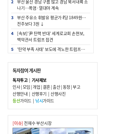
2
부산 울산 경남 구름 많고 경남 북서내륙 소
나기…폭염·열대야 계속
3
부산 주유소 휘발유 평균가 ℓ당 1849원…
전주보다 3원 ↓
4
[속보]‘尹 탄핵 반대’ 세계로교회 손현보,
백악관서 트럼프 접견
5
‘탄약 부족 사태’ 보도에 격노한 트럼프…
군사기밀 유출자 색출 지시
6
[속보] ‘심판 성접대’ 논란 축구협회 공식 사
독자참여 게시판
과…“현재는 부적절 행위 없어”
독자투고
|
기사제보
7
"올해 코스피 사이드카 43회 중 25회는 삼
인사
|
모임
|
개업
|
결혼
|
출산
|
동정
|
부고
전닉스 ETF 이후 발생"
산행안내
|
산행후기
|
산행사진
8
서울 중랑구서 흉기 난동…60대 남성 2명
등산
가이드
|
낚시
가이드
사망
9
부산 앞바다에 기름 425ℓ 유출한 러시아 화
물선 적발
[이슈]
전재수 부산시장
10
노후 상수도관 파열에 폭염 속 사상구 2300