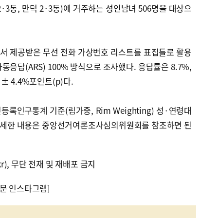
2·3동, 만덕 2·3동)에 거주하는 성인남녀 506명을 대상으
U+)에서 제공받은 무선 전화 가상번호 리스트를 표집틀로 활용
응답(ARS) 100% 방식으로 조사했다. 응답률은 8.7%,
 4.4%포인트(p)다.
등록인구통계 기준(림가중, Rim Weighting) 성·연령대
 자세한 내용은 중앙선거여론조사심의위원회를 참조하면 된
kr), 무단 전재 및 재배포 금지
문 인스타그램]