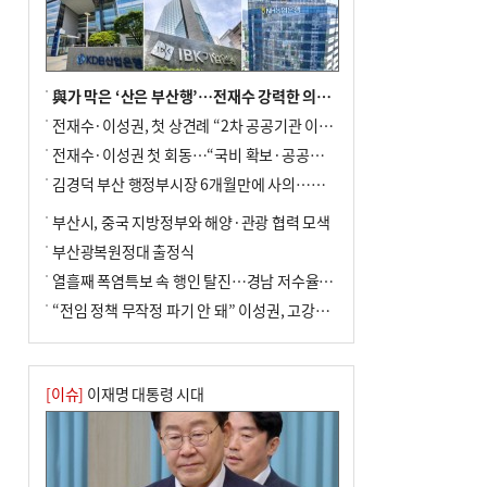
여 가구 6시간 단수
與가 막은 ‘산은 부산행’…전재수 강력한 의지 표명 없인 공염불
전재수·이성권, 첫 상견례 “2차 공공기관 이전 초당 협력”(종합)
전재수·이성권 첫 회동…“국비 확보·공공기관 이전 협력”
김경덕 부산 행정부시장 6개월만에 사의…후임 인선 촉각
부산시, 중국 지방정부와 해양·관광 협력 모색
부산광복원정대 출정식
열흘째 폭염특보 속 행인 탈진…경남 저수율 평년의 절반
“전임 정책 무작정 파기 안 돼” 이성권, 고강도 ‘전재수 견제’ 예고
[이슈]
이재명 대통령 시대