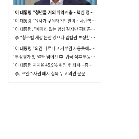
이 대통령 "청년들 거의 취약계층…핵심 정책 재편""
이 대통령 "육사가 쿠데타 3번 벌여…사관학교 통합 신속히 추진"
이 대통령, "메아리 없는 함성 같지만 평화공존책 계속해야"
李 “형소법 개정 논란 있으나 입법권 부정할 만큼은 아냐”(종합)
이 대통령 "의견 다르다고 거부권 사용못해.. 입법권 부정할 상황이라 보기 어려워"
부정평가 첫 50% 넘어선 李, 귀국 직후 부동산·증시 점검(종합)
이 대통령 지지율 45.9% 취임 후 최저…증시 폭락·연임 개헌 논란 영향
李, 보완수사권 폐지 침묵 두고 의견 분분