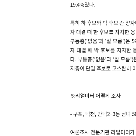
19.4%였다.
특히 하 후보와 박 후보 간 양
자 대결 때 한 후보를 지지한 응
부동층(‘없음’과 ‘잘 모름’)은 
자 대결 때 박 후보를 지지한 응
다. 부동층(‘없음’과 ‘잘 모름
지층이 단일 후보로 고스란히 
※리얼미터 어떻게 조사
- 구포, 덕천, 만덕2·3동 남녀 
여론조사 전문기관 리얼미터가 국