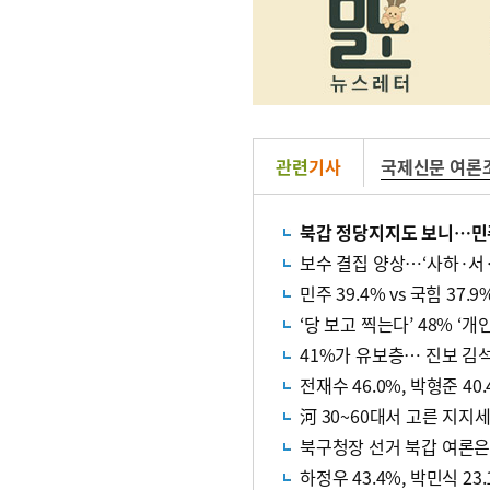
관련
기사
국제신문 여론
북갑 정당지지도 보니…민주 
보수 결집 양상…‘사하·서
민주 39.4% vs 국힘 37.9
‘당 보고 찍는다’ 48% ‘개
41%가 유보층… 진보 김
전재수 46.0%, 박형준 4
河 30~60대서 고른 지지
북구청장 선거 북갑 여론은…
하정우 43.4%, 박민식 23.