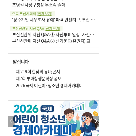
조병길 사상구청장 무소속 출마
주목 부산시의회
[전체보기]
‘장수기업 세무조사 유예’ 파격 인센티브, 부산 유출 막을까
부산선관위 지선 Q&A
[전체보기]
부산선관위 지선 Q&A ③ 사전투표 일정·사전투표함 보관
부산선관위 지선 Q&A ② 선거운동(유권자) 교육감투표용지
알립니다
· 제 219회 한낮의 유U; 콘서트
· 제7회 부마항쟁문학상 공모
· 2026 국제 어린이·청소년 경제아카데미