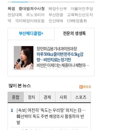
폭염
중대범죄수사청
해양수산부
더불어민주당
전당대회
르노코리아
부산관광
교육혁신선도지
역
극지해양미래포럼
인신매매
UN해양총회
부산메디클럽+
전문의 생생톡
장민희김용기내과의원과장
하루 500㎉ 줄이면 한주 0.5㎏ 감
량…비만치료는 장기전
비만은 이제 더는 체중이나 체형의 문
제가 아니다. 하나의 질병으로 인지
하고 치료와 관리를 해야 한다. 세계
보건기구(WHO)는 이미 1994년 비만
많이 본 뉴스
을 인류의 중요한
종합
정치
경제
사회
스포츠
1
[속보] 여전히 ‘독도는 우리땅’ 외치는 日…
韓선박이 독도 주변 해양조사 활동하자 반
발