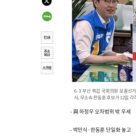
6·3 부산 북갑 국회의원 보궐선
식, 무소속 한동훈 후보가 12일 
- 與 하정우 오차범위 밖 우세
- 박민식·한동훈 단일화 놓고