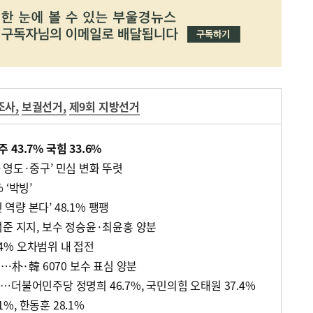
조사
,
보궐선거
,
제9회 지방선거
43.7% 국힘 33.6%
·영도·중구’ 민심 변화 뚜렷
% ‘박빙’
인 역량 본다’ 48.1% 팽팽
석준 지지, 보수 정승윤·최윤홍 양분
0.4% 오차범위 내 접전
세…朴·韓 6070 보수 표심 양분
더불어민주당 정명희 46.7%, 국민의힘 오태원 37.4%
1%, 한동훈 28.1%