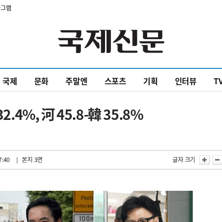
타그램
국제
문화
주말엔
스포츠
기획
인터뷰
T
.4%, 河 45.8-韓 35.8%
7:40
| 본지 3면
글자 크기