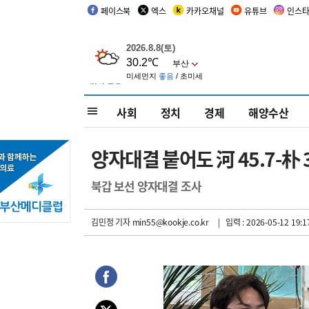
페이스북
엑스
카카오채널
유튜브
인스
사회
정치
경제
해양수산
양자대결 붙어도 河 45.7-朴 32
북갑 보선 양자대결 조사
김민정 기자
min55@kookje.co.kr
| 입력 : 2026-05-12 19:1