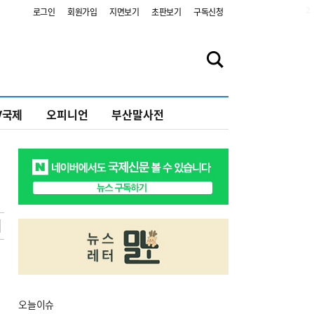
2
로그인
회원가입
지면보기
초판보기
구독신청
V국제
오피니언
부산말사전
오늘
이슈