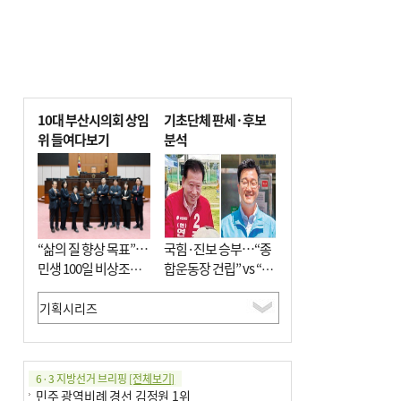
10대 부산시의회 상임
기초단체 판세·후보
위 들여다보기
분석
“삶의 질 향상 목표”…
국힘·진보 승부…“종
민생 100일 비상조치
합운동장 건립” vs “출
면밀 심사
근 공공버스 도입”
6·3 지방선거 브리핑
[전체보기]
민주 광역비례 경선 김정원 1위