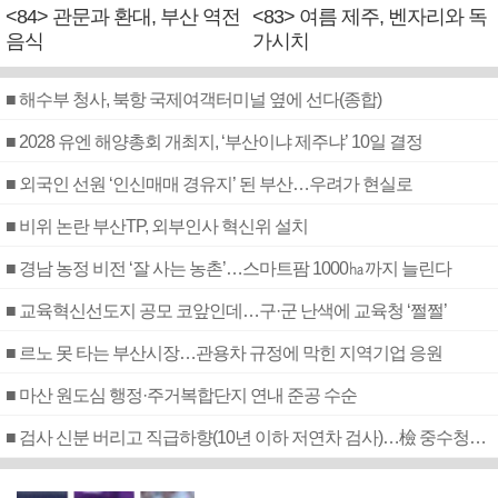
<84> 관문과 환대, 부산 역전
<83> 여름 제주, 벤자리와 독
음식
가시치
■ 해수부 청사, 북항 국제여객터미널 옆에 선다(종합)
■ 2028 유엔 해양총회 개최지, ‘부산이냐 제주냐’ 10일 결정
■ 외국인 선원 ‘인신매매 경유지’ 된 부산…우려가 현실로
■ 비위 논란 부산TP, 외부인사 혁신위 설치
■ 경남 농정 비전 ‘잘 사는 농촌’…스마트팜 1000㏊까지 늘린다
■ 교육혁신선도지 공모 코앞인데…구·군 난색에 교육청 ‘쩔쩔’
■ 르노 못 타는 부산시장…관용차 규정에 막힌 지역기업 응원
■ 마산 원도심 행정·주거복합단지 연내 준공 수순
■ 검사 신분 버리고 직급하향(10년 이하 저연차 검사)…檢 중수청행 기피