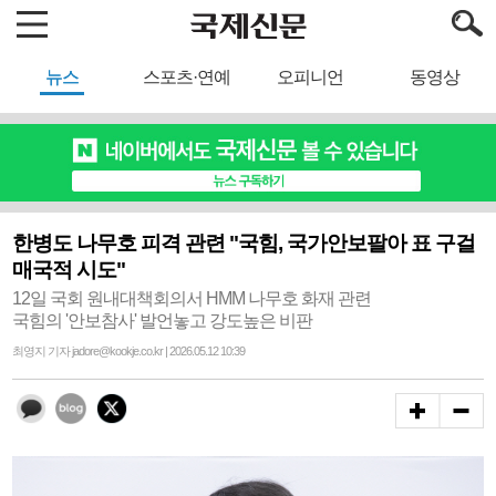
뉴스
스포츠·연예
오피니언
동영상
한병도 나무호 피격 관련 "국힘, 국가안보팔아 표 구걸
매국적 시도"
12일 국회 원내대책회의서 HMM 나무호 화재 관련
국힘의 '안보참사' 발언놓고 강도높은 비판
최영지 기자 jadore@kookje.co.kr | 2026.05.12 10:39