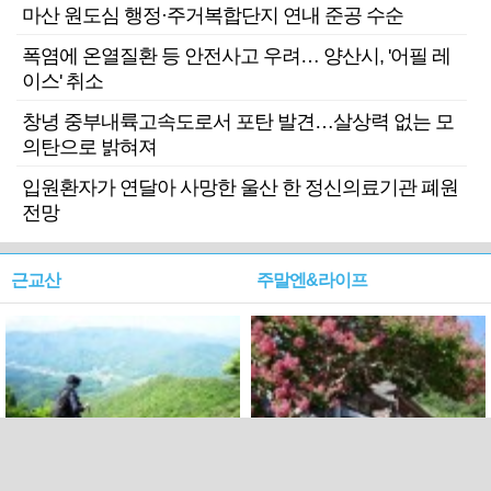
마산 원도심 행정·주거복합단지 연내 준공 수순
폭염에 온열질환 등 안전사고 우려… 양산시, '어필 레
이스' 취소
창녕 중부내륙고속도로서 포탄 발견…살상력 없는 모
의탄으로 밝혀져
입원환자가 연달아 사망한 울산 한 정신의료기관 폐원
전망
근교산
주말엔&라이프
근교산&그너머…상주·문경
폭염보다 더 뜨거워라…100