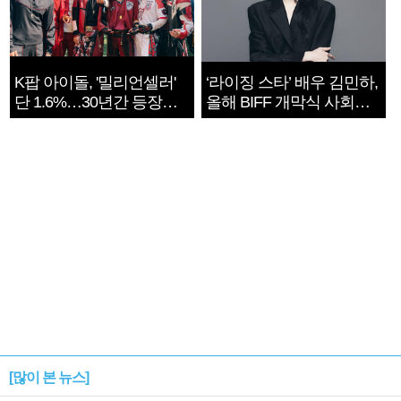
K팝 아이돌, '밀리언셀러'
‘라이징 스타’ 배우 김민하,
단 1.6%…30년간 등장
올해 BIFF 개막식 사회자
1182개팀 전수조사
확정
[많이 본 뉴스]