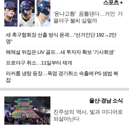
스포츠 +
‘윤나고황’ 꿈틀댄다…거인 가
을야구 불씨 살릴까
새 축구협회장 선출 방식 윤곽…“선거인단 192→2만
명”
해체설 뒤집은 LIV 골프…새 투자자 확보 ‘기사회생’
프로야구 취소…11일부터 재개
라커룸 냉탕 등장…폭염 경기취소 속출에 PS 셈법 복
잡
울산·경남 소식
진주성의 역사, 빛과 미디어로
되살아난다