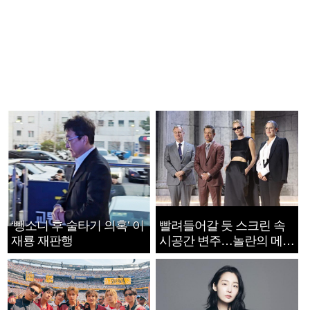
‘뺑소니 후 술타기 의혹’ 이
빨려들어갈 듯 스크린 속
재룡 재판행
시공간 변주…놀란의 메시
지는 ‘전쟁 속죄’