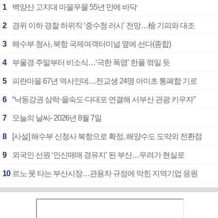
1
백양산 고지대 마을우물 55년 만에 바닥
2
경위 이하 경찰 하위직 ‘중수청 러시’ 전망…檢 기피와 대조
3
해수부 청사, 북항 국제여객터미널 옆에 선다(종합)
4
부울경 주말부터 비소식…‘극한 폭염’ 한풀 꺾일 듯
5
피란마을 67년 역사인데…전교생 24명 아미초 통폐합 기로
6
“낙동강권 삼락·을숙도·다대포 연결해 서부산 관광 키우자”
7
오늘의 날씨- 2026년 8월 7일
8
[사설] 해수부 신청사 북항으로 확정, 해양수도 도약의 전환점
9
외국인 선원 ‘인신매매 경유지’ 된 부산…우려가 현실로
10
르노 못 타는 부산시장…관용차 규정에 막힌 지역기업 응원