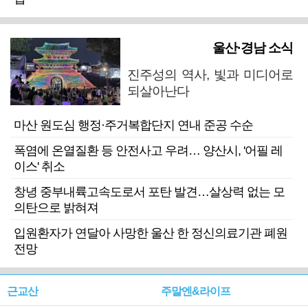
울산·경남 소식
진주성의 역사, 빛과 미디어로
되살아난다
마산 원도심 행정·주거복합단지 연내 준공 수순
폭염에 온열질환 등 안전사고 우려… 양산시, '어필 레
이스' 취소
창녕 중부내륙고속도로서 포탄 발견…살상력 없는 모
의탄으로 밝혀져
입원환자가 연달아 사망한 울산 한 정신의료기관 폐원
전망
근교산
주말엔&라이프