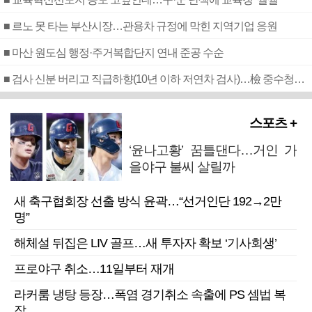
■ 르노 못 타는 부산시장…관용차 규정에 막힌 지역기업 응원
■ 마산 원도심 행정·주거복합단지 연내 준공 수순
■ 검사 신분 버리고 직급하향(10년 이하 저연차 검사)…檢 중수청행 기피
스포츠 +
‘윤나고황’ 꿈틀댄다…거인 가
을야구 불씨 살릴까
새 축구협회장 선출 방식 윤곽…“선거인단 192→2만
명”
해체설 뒤집은 LIV 골프…새 투자자 확보 ‘기사회생’
프로야구 취소…11일부터 재개
라커룸 냉탕 등장…폭염 경기취소 속출에 PS 셈법 복
잡