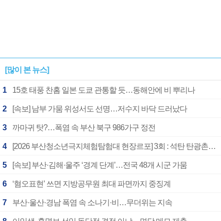
[많이 본 뉴스]
1
15호 태풍 찬홈 일본 도쿄 관통할 듯…동해안에 비 뿌리나
2
[속보] 남부 가뭄 위성서도 선명…저수지 바닥 드러났다
3
까마귀 탓?…폭염 속 부산 북구 986가구 정전
4
[2026 부산청소년극지체험탐험대 현장르포] 3회 : 석탄 탄광촌에서 북극 연구의 중심지로
5
[속보] 부산·김해·울주 ‘경계 단계’…전국 48개 시군 가뭄
6
‘혐오표현’ 쓰면 지방공무원 최대 파면까지 중징계
7
부산·울산·경남 폭염 속 소나기·비…무더위는 지속