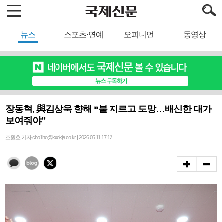
뉴스
스포츠·연예
오피니언
동영상
장동혁, 與김상욱 향해 “불 지르고 도망…배신한 대가
보여줘야”
조원호 기자 cho1ho@kookje.co.kr | 2026.05.11 17:12