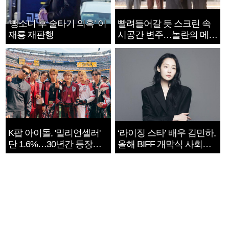
‘뺑소니 후 술타기 의혹’ 이
빨려들어갈 듯 스크린 속
재룡 재판행
시공간 변주…놀란의 메시
지는 ‘전쟁 속죄’
K팝 아이돌, '밀리언셀러'
‘라이징 스타’ 배우 김민하,
단 1.6%…30년간 등장
올해 BIFF 개막식 사회자
1182개팀 전수조사
확정