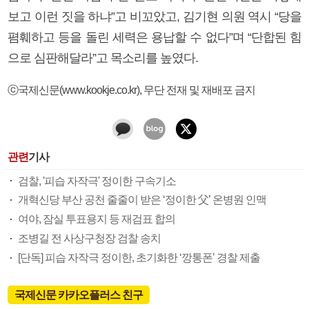
보고 이런 짓을 하냐”고 비꼬았고, 김기현 의원 역시 “당을
폄훼하고 등을 돌린 세력은 용납할 수 없다”며 “단합된 힘
으로 심판해달라”고 목소리를 높였다.
ⓒ국제신문(www.kookje.co.kr), 무단 전재 및 재배포 금지
관련
기사
검찰, '피습 자작극' 정이한 구속기소
개혁신당 부산 공천 줄줄이 받은 ‘정이한 父’ 온병원 인맥
여야, 잠실 투표용지 등 재검표 합의
조병길 전 사상구청장 검찰 송치
[단독] 피습 자작극 정이한, 초기화한 ‘깡통폰’ 경찰 제출
국제신문 카카오플러스 친구