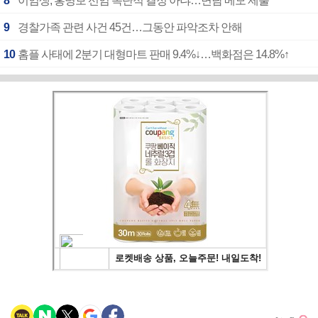
8
이임생, 홍명보 선임 독단적 결정 아냐…면담 메모 제출
9
경찰가족 관련 사건 45건…그동안 파악조차 안해
10
홈플 사태에 2분기 대형마트 판매 9.4%↓…백화점은 14.8%↑