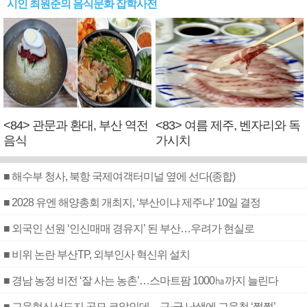
시인 최원준의 음식문화 잡학사전
<84> 관문과 환대, 부산 역전
<83> 여름 제주, 벤자리와 독
음식
가시치
■ 해수부 청사, 북항 국제여객터미널 옆에 선다(종합)
■ 2028 유엔 해양총회 개최지, ‘부산이냐 제주냐’ 10일 결정
■ 외국인 선원 ‘인신매매 경유지’ 된 부산…우려가 현실로
■ 비위 논란 부산TP, 외부인사 혁신위 설치
■ 경남 농정 비전 ‘잘 사는 농촌’…스마트팜 1000㏊까지 늘린다
■ 교육혁신선도지 공모 코앞인데…구·군 난색에 교육청 ‘쩔쩔’