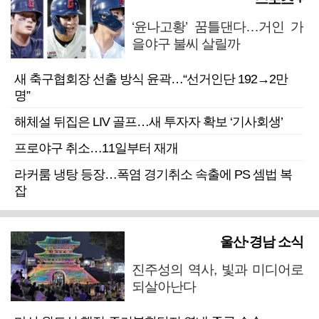
‘윤나고황’ 꿈틀댄다…거인 가
을야구 불씨 살릴까
새 축구협회장 선출 방식 윤곽…“선거인단 192→2만
명”
해체설 뒤집은 LIV 골프…새 투자자 확보 ‘기사회생’
프로야구 취소…11일부터 재개
라커룸 냉탕 등장…폭염 경기취소 속출에 PS 셈법 복
잡
울산·경남 소식
진주성의 역사, 빛과 미디어로
되살아난다