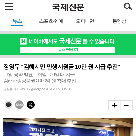
뉴스
스포츠·연예
오피니언
동영상
정영두 "김해시민 민생지원금 10만 원 지급 추진"
11일 공약 발표…취임 100일 내 지급
김해사랑상품권 3000억 원 확대 추진
권환흠 기자 khh0907@kookje.co.kr | 2026.05.11 15:14