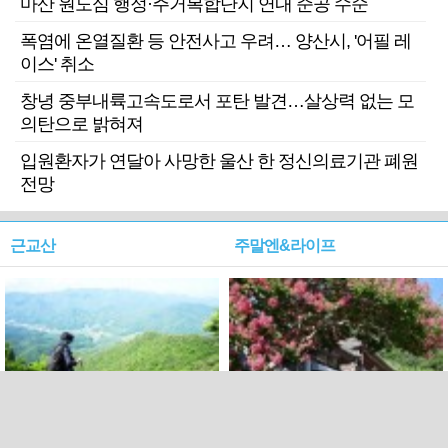
마산 원도심 행정·주거복합단지 연내 준공 수순
폭염에 온열질환 등 안전사고 우려… 양산시, '어필 레
이스' 취소
창녕 중부내륙고속도로서 포탄 발견…살상력 없는 모
의탄으로 밝혀져
입원환자가 연달아 사망한 울산 한 정신의료기관 폐원
전망
근교산
주말엔&라이프
근교산&그너머…상주·문경
폭염보다 더 뜨거워라…100