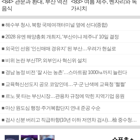
<84> 관문과 환대, 부산 역전
<83> 여름 제주, 벤자리와 독
음식
가시치
■ 해수부 청사, 북항 국제여객터미널 옆에 선다(종합)
■ 2028 유엔 해양총회 개최지, ‘부산이냐 제주냐’ 10일 결정
■ 외국인 선원 ‘인신매매 경유지’ 된 부산…우려가 현실로
■ 비위 논란 부산TP, 외부인사 혁신위 설치
■ 경남 농정 비전 ‘잘 사는 농촌’…스마트팜 1000㏊까지 늘린다
■ 교육혁신선도지 공모 코앞인데…구·군 난색에 교육청 ‘쩔쩔’
■ 르노 못 타는 부산시장…관용차 규정에 막힌 지역기업 응원
■ 마산 원도심 행정·주거복합단지 연내 준공 수순
■ 검사 신분 버리고 직급하향(10년 이하 저연차 검사)…檢 중수청행 기피
스포츠 +