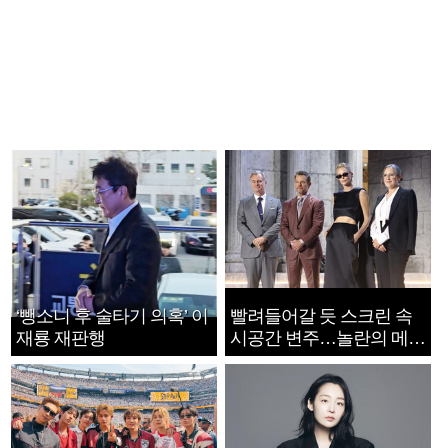
‘뺑소니 후 술타기 의혹’ 이
빨려들어갈 듯 스크린 속
재룡 재판행
시공간 변주…놀란의 메시
지는 ‘전쟁 속죄’