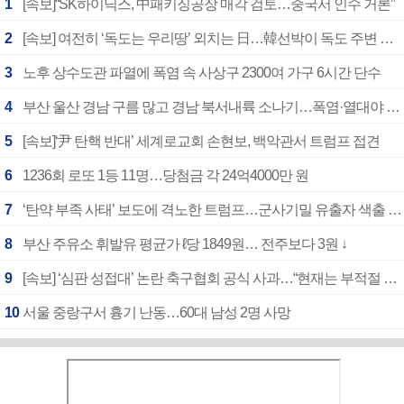
1
[속보]“SK하이닉스, 中패키징공장 매각 검토…중국서 인수 거론”
2
[속보] 여전히 ‘독도는 우리땅’ 외치는 日…韓선박이 독도 주변 해양조사 활동하자 반발
3
노후 상수도관 파열에 폭염 속 사상구 2300여 가구 6시간 단수
4
부산 울산 경남 구름 많고 경남 북서내륙 소나기…폭염·열대야 계속
5
[속보]‘尹 탄핵 반대’ 세계로교회 손현보, 백악관서 트럼프 접견
6
1236회 로또 1등 11명…당첨금 각 24억4000만 원
7
‘탄약 부족 사태’ 보도에 격노한 트럼프…군사기밀 유출자 색출 지시
8
부산 주유소 휘발유 평균가 ℓ당 1849원… 전주보다 3원 ↓
9
[속보] ‘심판 성접대’ 논란 축구협회 공식 사과…“현재는 부적절 행위 없어”
10
서울 중랑구서 흉기 난동…60대 남성 2명 사망