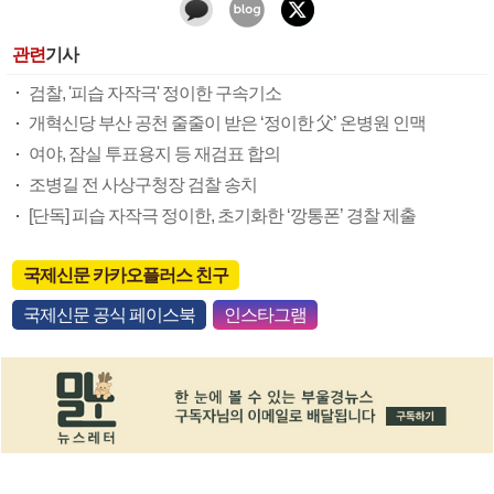
관련
기사
검찰, '피습 자작극' 정이한 구속기소
개혁신당 부산 공천 줄줄이 받은 ‘정이한 父’ 온병원 인맥
여야, 잠실 투표용지 등 재검표 합의
조병길 전 사상구청장 검찰 송치
[단독] 피습 자작극 정이한, 초기화한 ‘깡통폰’ 경찰 제출
국제신문 카카오플러스 친구
국제신문 공식 페이스북
인스타그램