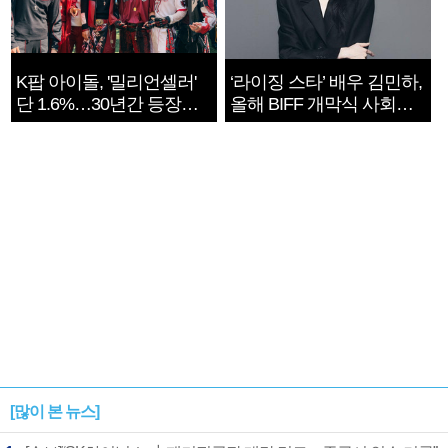
K팝 아이돌, '밀리언셀러'
‘라이징 스타’ 배우 김민하,
단 1.6%…30년간 등장
올해 BIFF 개막식 사회자
1182개팀 전수조사
확정
[많이 본 뉴스]