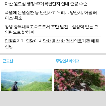
마산 원도심 행정·주거복합단지 연내 준공 수순
폭염에 온열질환 등 안전사고 우려… 양산시, '어필 레
이스' 취소
창녕 중부내륙고속도로서 포탄 발견…살상력 없는 모
의탄으로 밝혀져
입원환자가 연달아 사망한 울산 한 정신의료기관 폐원
전망
근교산
주말엔&라이프
근교산&그너머…상주·문경
폭염보다 더 뜨거워라…100