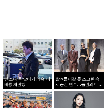
‘뺑소니 후 술타기 의혹’ 이
빨려들어갈 듯 스크린 속
재룡 재판행
시공간 변주…놀란의 메시
지는 ‘전쟁 속죄’