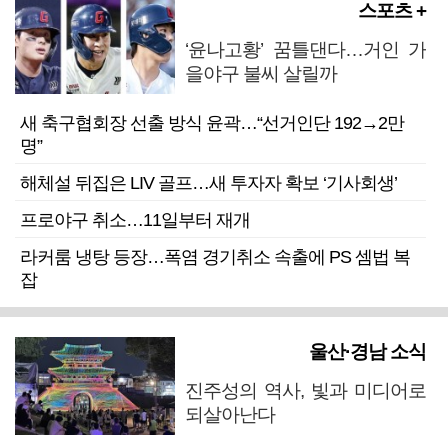
스포츠 +
‘윤나고황’ 꿈틀댄다…거인 가
을야구 불씨 살릴까
새 축구협회장 선출 방식 윤곽…“선거인단 192→2만
명”
해체설 뒤집은 LIV 골프…새 투자자 확보 ‘기사회생’
프로야구 취소…11일부터 재개
라커룸 냉탕 등장…폭염 경기취소 속출에 PS 셈법 복
잡
울산·경남 소식
진주성의 역사, 빛과 미디어로
되살아난다