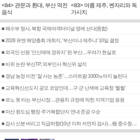
<84> 관문과 환대, 부산 역전
<83> 여름 제주, 벤자리와 독
음식
가시치
■ 해수부 청사, 북항 국제여객터미널 옆에 선다(종합)
■ 2028 유엔 해양총회 개최지, ‘부산이냐 제주냐’ 10일 결정
■ 외국인 선원 ‘인신매매 경유지’ 된 부산…우려가 현실로
■ 비위 논란 부산TP, 외부인사 혁신위 설치
■ 경남 농정 비전 ‘잘 사는 농촌’…스마트팜 1000㏊까지 늘린다
■ 교육혁신선도지 공모 코앞인데…구·군 난색에 교육청 ‘쩔쩔’
■ 르노 못 타는 부산시장…관용차 규정에 막힌 지역기업 응원
■ 마산 원도심 행정·주거복합단지 연내 준공 수순
■ 검사 신분 버리고 직급하향(10년 이하 저연차 검사)…檢 중수청행 기피