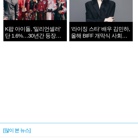
K팝 아이돌, '밀리언셀러'
‘라이징 스타’ 배우 김민하,
단 1.6%…30년간 등장
올해 BIFF 개막식 사회자
1182개팀 전수조사
확정
[많이 본 뉴스]