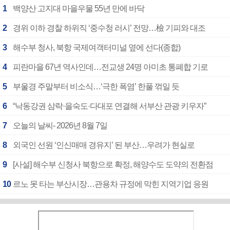
1
백양산 고지대 마을우물 55년 만에 바닥
2
경위 이하 경찰 하위직 ‘중수청 러시’ 전망…檢 기피와 대조
3
해수부 청사, 북항 국제여객터미널 옆에 선다(종합)
4
피란마을 67년 역사인데…전교생 24명 아미초 통폐합 기로
5
부울경 주말부터 비소식…‘극한 폭염’ 한풀 꺾일 듯
6
“낙동강권 삼락·을숙도·다대포 연결해 서부산 관광 키우자”
7
오늘의 날씨- 2026년 8월 7일
8
외국인 선원 ‘인신매매 경유지’ 된 부산…우려가 현실로
9
[사설] 해수부 신청사 북항으로 확정, 해양수도 도약의 전환점
10
르노 못 타는 부산시장…관용차 규정에 막힌 지역기업 응원