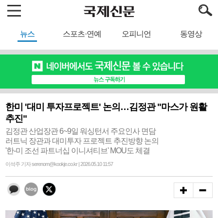
뉴스
스포츠·연예
오피니언
동영상
한미 '대미 투자프로젝트' 논의…김정관 "마스가 원활
추진"
김정관 산업장관 6~9일 워싱턴서 주요인사 면담
러트닉 장관과 대미투자 프로젝트 추진방향 논의
'한-미 조선 파트너십 이니셔티브' MOU도 체결
이석주 기자 serenom@kookje.co.kr | 2026.05.10 11:57