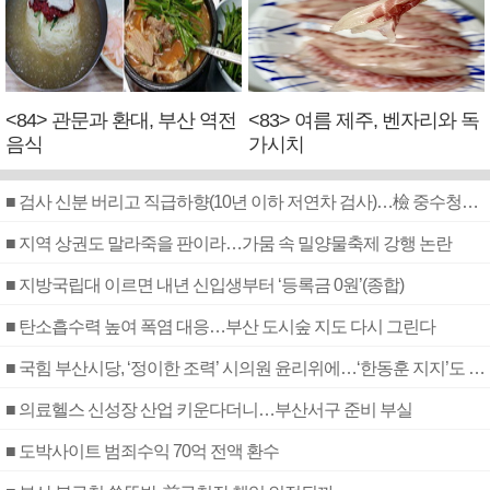
<84> 관문과 환대, 부산 역전
<83> 여름 제주, 벤자리와 독
음식
가시치
■ 검사 신분 버리고 직급하향(10년 이하 저연차 검사)…檢 중수청행 기피
■ 지역 상권도 말라죽을 판이라…가뭄 속 밀양물축제 강행 논란
■ 지방국립대 이르면 내년 신입생부터 ‘등록금 0원’(종합)
■ 탄소흡수력 높여 폭염 대응…부산 도시숲 지도 다시 그린다
■ 국힘 부산시당, ‘정이한 조력’ 시의원 윤리위에…‘한동훈 지지’도 신고접수
■ 의료헬스 신성장 산업 키운다더니…부산서구 준비 부실
■ 도박사이트 범죄수익 70억 전액 환수