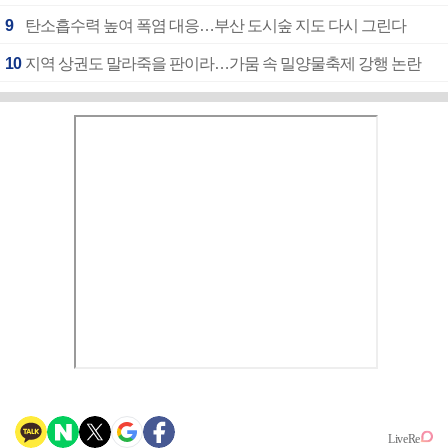
9
탄소흡수력 높여 폭염 대응…부산 도시숲 지도 다시 그린다
10
지역 상권도 말라죽을 판이라…가뭄 속 밀양물축제 강행 논란