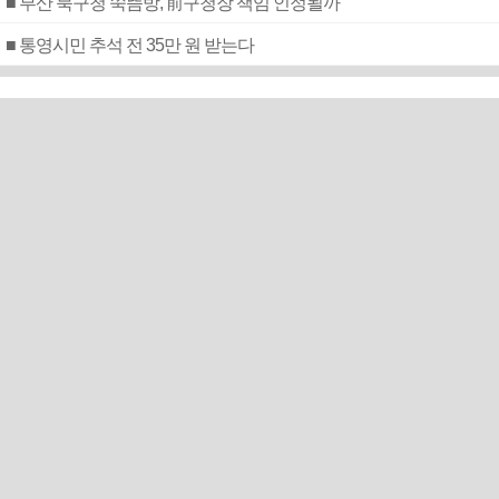
■ 부산 북구청 쑥뜸방, 前구청장 책임 인정될까
■ 통영시민 추석 전 35만 원 받는다
스포츠 +
라커룸 냉탕 등장…폭염 경기
취소 속출에 PS 셈법 복잡
극한 폭염에…초유의 프로야구 전 경기 취소
이강인 “아우파 알레티”…9일 AT마드리드 데뷔전 기대
감
감독 없는 韓축구팀 9월 A매치 첫 상대, 랭킹 25위 에콰
도르
“성공은 자이언츠서” 이정후, 멀티홈런으로 트레이드
설 날렸다