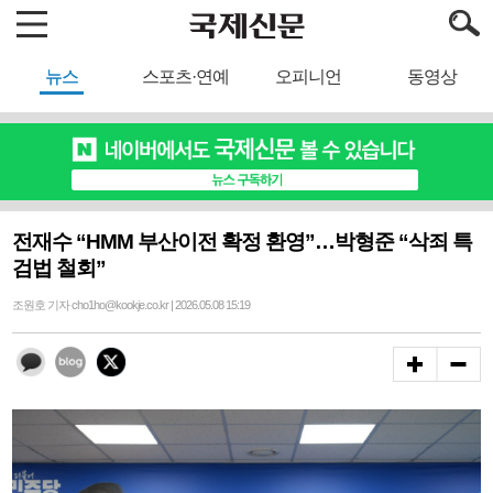
뉴스
스포츠·연예
오피니언
동영상
전재수 “HMM 부산이전 확정 환영”…박형준 “삭죄 특
검법 철회”
조원호 기자 cho1ho@kookje.co.kr | 2026.05.08 15:19