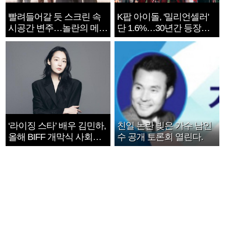
빨려들어갈 듯 스크린 속
K팝 아이돌, '밀리언셀러'
시공간 변주…놀란의 메시
단 1.6%…30년간 등장
지는 ‘전쟁 속죄’
1182개팀 전수조사
‘라이징 스타’ 배우 김민하,
친일 논란 빚은 가수 남인
올해 BIFF 개막식 사회자
수 공개 토론회 열린다.
확정