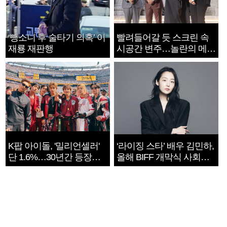
‘뺑소니 후 술타기 의혹’ 이
빨려들어갈 듯 스크린 속
재룡 재판행
시공간 변주…놀란의 메시
지는 ‘전쟁 속죄’
K팝 아이돌, '밀리언셀러'
‘라이징 스타’ 배우 김민하,
단 1.6%…30년간 등장
올해 BIFF 개막식 사회자
1182개팀 전수조사
확정