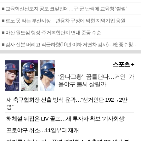
■ 교육혁신선도지 공모 코앞인데…구·군 난색에 교육청 ‘쩔쩔’
■ 르노 못 타는 부산시장…관용차 규정에 막힌 지역기업 응원
■ 마산 원도심 행정·주거복합단지 연내 준공 수순
■ 검사 신분 버리고 직급하향(10년 이하 저연차 검사)…檢 중수청행 기피
스포츠 +
‘윤나고황’ 꿈틀댄다…거인 가
을야구 불씨 살릴까
새 축구협회장 선출 방식 윤곽…“선거인단 192→2만
명”
해체설 뒤집은 LIV 골프…새 투자자 확보 ‘기사회생’
프로야구 취소…11일부터 재개