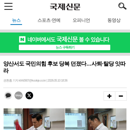
뉴스
스포츠·연예
오피니언
동영상
양산서도 국민의힘 후보 당복 던졌다…사퇴·탈당 잇따
라
권환흠 기자 khh0907@kookje.co.kr | 2026.05.10 18:36