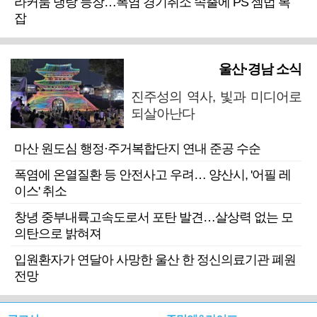
라커룸 냉탕 등장…폭염 경기취소 속출에 PS 셈법 복
잡
울산·경남 소식
진주성의 역사, 빛과 미디어로
되살아난다
마산 원도심 행정·주거복합단지 연내 준공 수순
폭염에 온열질환 등 안전사고 우려… 양산시, '어필 레
이스' 취소
창녕 중부내륙고속도로서 포탄 발견…살상력 없는 모
의탄으로 밝혀져
입원환자가 연달아 사망한 울산 한 정신의료기관 폐원
전망