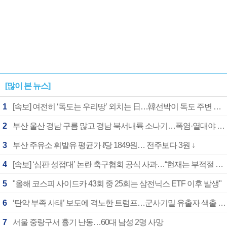
[많이 본 뉴스]
1
[속보] 여전히 ‘독도는 우리땅’ 외치는 日…韓선박이 독도 주변 해양조사 활동하자 반발
2
부산 울산 경남 구름 많고 경남 북서내륙 소나기…폭염·열대야 계속
3
부산 주유소 휘발유 평균가 ℓ당 1849원… 전주보다 3원 ↓
4
[속보] ‘심판 성접대’ 논란 축구협회 공식 사과…“현재는 부적절 행위 없어”
5
"올해 코스피 사이드카 43회 중 25회는 삼전닉스 ETF 이후 발생"
6
‘탄약 부족 사태’ 보도에 격노한 트럼프…군사기밀 유출자 색출 지시
7
서울 중랑구서 흉기 난동…60대 남성 2명 사망