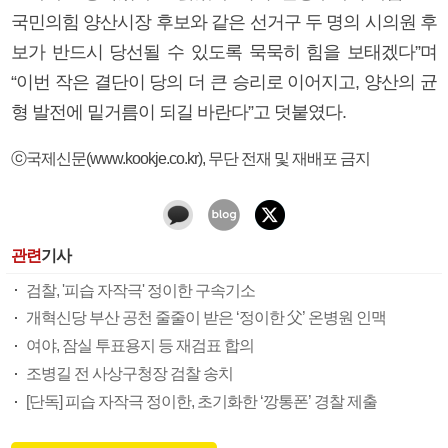
국민의힘 양산시장 후보와 같은 선거구 두 명의 시의원 후
보가 반드시 당선될 수 있도록 묵묵히 힘을 보태겠다”며
“이번 작은 결단이 당의 더 큰 승리로 이어지고, 양산의 균
형 발전에 밑거름이 되길 바란다”고 덧붙였다.
ⓒ국제신문(www.kookje.co.kr), 무단 전재 및 재배포 금지
관련
기사
검찰, '피습 자작극' 정이한 구속기소
개혁신당 부산 공천 줄줄이 받은 ‘정이한 父’ 온병원 인맥
여야, 잠실 투표용지 등 재검표 합의
조병길 전 사상구청장 검찰 송치
[단독] 피습 자작극 정이한, 초기화한 ‘깡통폰’ 경찰 제출