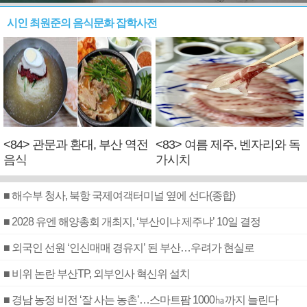
시인 최원준의 음식문화 잡학사전
<84> 관문과 환대, 부산 역전
<83> 여름 제주, 벤자리와 독
음식
가시치
■ 해수부 청사, 북항 국제여객터미널 옆에 선다(종합)
■ 2028 유엔 해양총회 개최지, ‘부산이냐 제주냐’ 10일 결정
■ 외국인 선원 ‘인신매매 경유지’ 된 부산…우려가 현실로
■ 비위 논란 부산TP, 외부인사 혁신위 설치
■ 경남 농정 비전 ‘잘 사는 농촌’…스마트팜 1000㏊까지 늘린다