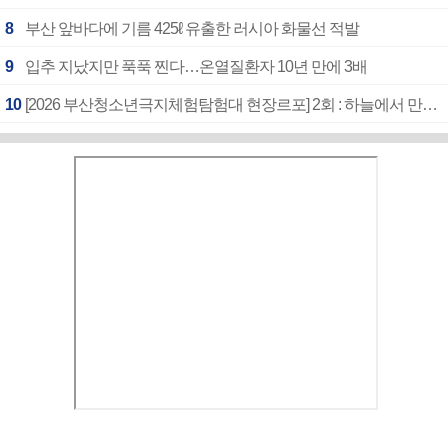
8
부산 앞바다에 기름 425ℓ 유출한 러시아 화물선 적발
9
입추 지났지만 푹푹 찐다…온열질환자 10년 만에 3배
10
[2026 부산청소년극지체험탐험대 현장르포] 2회 : 하늘에서 만난 얼음의 나라