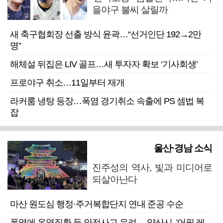
을야구 불씨 살릴까
새 축구협회장 선출 방식 윤곽…“선거인단 192→2만
명”
해체설 뒤집은 LIV 골프…새 투자자 확보 ‘기사회생’
프로야구 취소…11일부터 재개
라커룸 냉탕 등장…폭염 경기취소 속출에 PS 셈법 복
잡
울산·경남 소식
진주성의 역사, 빛과 미디어로
되살아난다
마산 원도심 행정·주거복합단지 연내 준공 수순
폭염에 온열질환 등 안전사고 우려… 양산시, '어필 레