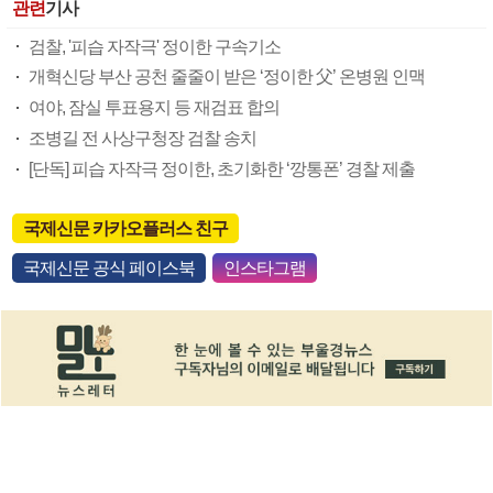
관련
기사
검찰, '피습 자작극' 정이한 구속기소
개혁신당 부산 공천 줄줄이 받은 ‘정이한 父’ 온병원 인맥
여야, 잠실 투표용지 등 재검표 합의
조병길 전 사상구청장 검찰 송치
[단독] 피습 자작극 정이한, 초기화한 ‘깡통폰’ 경찰 제출
국제신문 카카오플러스 친구
국제신문 공식 페이스북
인스타그램