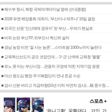
■ 해수부 청사, 북항 국제여객터미널 옆에 선다(종합)
■ 2028 유엔 해양총회 개최지, ‘부산이냐 제주냐’ 10일 결정
■ 외국인 선원 ‘인신매매 경유지’ 된 부산…우려가 현실로
■ 비위 논란 부산TP, 외부인사 혁신위 설치
■ 경남 농정 비전 ‘잘 사는 농촌’…스마트팜 1000㏊까지 늘린다
■ 교육혁신선도지 공모 코앞인데…구·군 난색에 교육청 ‘쩔쩔’
■ 르노 못 타는 부산시장…관용차 규정에 막힌 지역기업 응원
■ 마산 원도심 행정·주거복합단지 연내 준공 수순
■ 검사 신분 버리고 직급하향(10년 이하 저연차 검사)…檢 중수청행 기피
스포츠 +
‘윤나고황’ 꿈틀댄다…거인 가