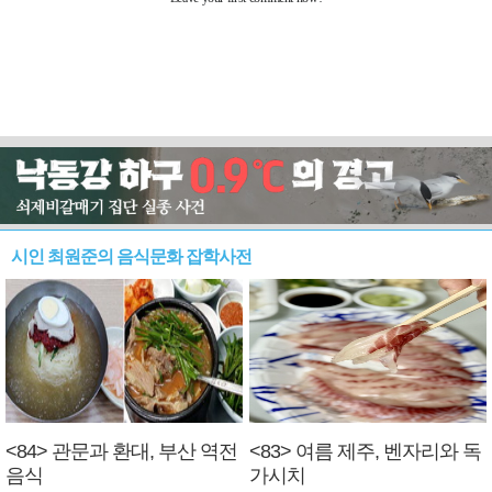
시인 최원준의 음식문화 잡학사전
<84> 관문과 환대, 부산 역전
<83> 여름 제주, 벤자리와 독
음식
가시치