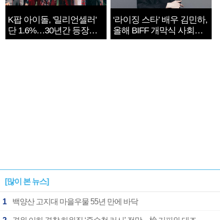
K팝 아이돌, '밀리언셀러'
‘라이징 스타’ 배우 김민하,
단 1.6%…30년간 등장
올해 BIFF 개막식 사회자
1182개팀 전수조사
확정
[많이 본 뉴스]
1
백양산 고지대 마을우물 55년 만에 바닥