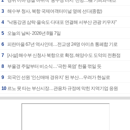
2
경위 이하 경찰 하위직 ‘중수청 러시’ 전망…檢 기피와 대조
3
해수부 청사, 북항 국제여객터미널 옆에 선다(종합)
4
“낙동강권 삼락·을숙도·다대포 연결해 서부산 관광 키우자”
5
오늘의 날씨- 2026년 8월 7일
6
피란마을 67년 역사인데…전교생 24명 아미초 통폐합 기로
7
[사설] 해수부 신청사 북항으로 확정, 해양수도 도약의 전환점
8
부울경 주말부터 비소식…‘극한 폭염’ 한풀 꺾일 듯
9
외국인 선원 ‘인신매매 경유지’ 된 부산…우려가 현실로
10
르노 못 타는 부산시장…관용차 규정에 막힌 지역기업 응원