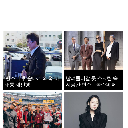
‘뺑소니 후 술타기 의혹’ 이
빨려들어갈 듯 스크린 속
재룡 재판행
시공간 변주…놀란의 메시
지는 ‘전쟁 속죄’