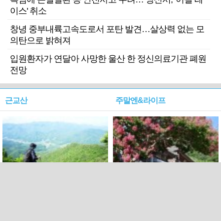
이스' 취소
창녕 중부내륙고속도로서 포탄 발견…살상력 없는 모
의탄으로 밝혀져
입원환자가 연달아 사망한 울산 한 정신의료기관 폐원
전망
근교산
주말엔&라이프
근교산&그너머…상주·문경
폭염보다 더 뜨거워라…100
청화산~시루봉
일을 붉게 불태울 ‘선비정신’
피었네