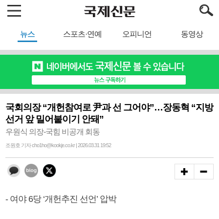
뉴스
스포츠·연예
오피니언
동영상
국회의장 “개헌참여로 尹과 선 그어야”…장동혁 “지방
선거 앞 밀어붙이기 안돼”
우원식 의장-국힘 비공개 회동
조원호 기자 cho1ho@kookje.co.kr | 2026.03.31 19:52
- 여야 6당 ‘개헌추진 선언’ 압박