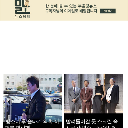
‘뺑소니 후 술타기 의혹’ 이
빨려들어갈 듯 스크린 속
재룡 재판행
시공간 변주…놀란의 메시