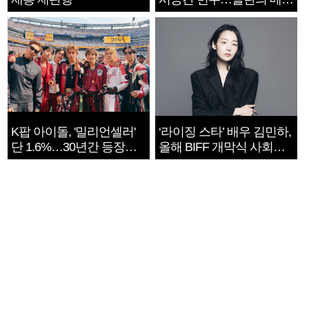
지는 ‘전쟁 속죄’
K팝 아이돌, '밀리언셀러'
‘라이징 스타’ 배우 김민하,
단 1.6%…30년간 등장
올해 BIFF 개막식 사회자
1182개팀 전수조사
확정