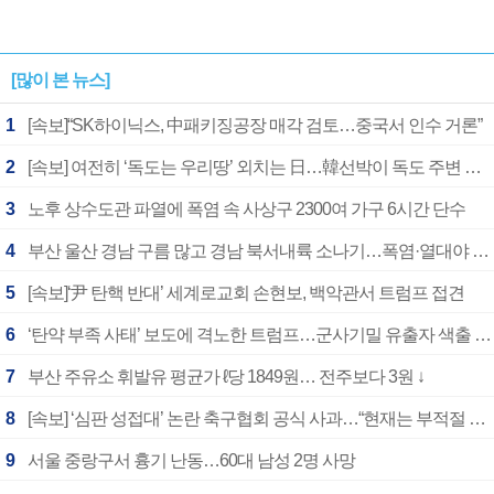
[많이 본 뉴스]
1
[속보]“SK하이닉스, 中패키징공장 매각 검토…중국서 인수 거론”
2
[속보] 여전히 ‘독도는 우리땅’ 외치는 日…韓선박이 독도 주변 해양조사 활동하자 반발
3
노후 상수도관 파열에 폭염 속 사상구 2300여 가구 6시간 단수
4
부산 울산 경남 구름 많고 경남 북서내륙 소나기…폭염·열대야 계속
5
[속보]‘尹 탄핵 반대’ 세계로교회 손현보, 백악관서 트럼프 접견
6
‘탄약 부족 사태’ 보도에 격노한 트럼프…군사기밀 유출자 색출 지시
7
부산 주유소 휘발유 평균가 ℓ당 1849원… 전주보다 3원 ↓
8
[속보] ‘심판 성접대’ 논란 축구협회 공식 사과…“현재는 부적절 행위 없어”
9
서울 중랑구서 흉기 난동…60대 남성 2명 사망