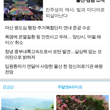
울산·경남 소식
진주성의 역사, 빛과 미디어로
되살아난다
마산 원도심 행정·주거복합단지 연내 준공 수순
폭염에 온열질환 등 안전사고 우려… 양산시, '어필 레
이스' 취소
창녕 중부내륙고속도로서 포탄 발견…살상력 없는 모
의탄으로 밝혀져
입원환자가 연달아 사망한 울산 한 정신의료기관 폐원
전망
근교산
주말엔&라이프