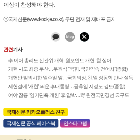
이상이 찬성해야 한다.
ⓒ국제신문(www.kookje.co.kr), 무단 전재 및 재배포 금지
관련
기사
李 이어 총리도 선관위 개혁 ‘원포인트 개헌’ 힘 실어
개헌 시도 최종 무산…우원식 “국힘, 국민약속 걷어차”(종합)
개헌안 발의시한 일주일 앞…국회의장, 31일 장동혁 만나 설득
제헌절에 ‘개헌’ 띄운 李대통령…공휴일 지정도 검토(종합)
여야 잠룡 ‘임기단축 개헌’ 李 압박…野 완전국민경선 요구도
국제신문 카카오플러스 친구
국제신문 공식 페이스북
인스타그램