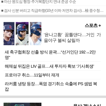
■ 마산 원도심 행정·주거복합단지 연내 준공 수순
■ 검사 신분 버리고 직급하향(10년 이하 저연차 검사)…檢 중수청행 기피
스포츠 +
‘윤나고황’ 꿈틀댄다…거인 가
을야구 불씨 살릴까
새 축구협회장 선출 방식 윤곽…“선거인단 192→2만
명”
해체설 뒤집은 LIV 골프…새 투자자 확보 ‘기사회생’
프로야구 취소…11일부터 재개
라커룸 냉탕 등장…폭염 경기취소 속출에 PS 셈법 복
잡