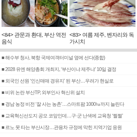
<84> 관문과 환대, 부산 역전
<83> 여름 제주, 벤자리와 독
음식
가시치
■ 해수부 청사, 북항 국제여객터미널 옆에 선다(종합)
■ 2028 유엔 해양총회 개최지, ‘부산이냐 제주냐’ 10일 결정
■ 외국인 선원 ‘인신매매 경유지’ 된 부산…우려가 현실로
■ 비위 논란 부산TP, 외부인사 혁신위 설치
■ 경남 농정 비전 ‘잘 사는 농촌’…스마트팜 1000㏊까지 늘린다
■ 교육혁신선도지 공모 코앞인데…구·군 난색에 교육청 ‘쩔쩔’
■ 르노 못 타는 부산시장…관용차 규정에 막힌 지역기업 응원