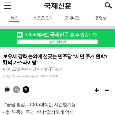
뉴스
스포츠·연예
오피니언
동영상
보유세 강화 논의에 선긋는 민주당 “서민 주거 완박?
野의 가스라이팅”
민주, 22일 주택시장 안정화 TF 구성
정유선 기자 freesun@kookje.co.kr | 2025.10.21 19:11
- “공급 방점…10·15대책은 시간벌기용”
- 李, 부동산 투기 겨냥 “철저하게 억제”