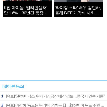
K팝 아이돌, '밀리언셀러'
‘라이징 스타’ 배우 김민하,
단 1.6%…30년간 등장
올해 BIFF 개막식 사회자
1182개팀 전수조사
확정
[많이 본 뉴스]
1
[속보]“SK하이닉스, 中패키징공장 매각 검토…중국서 인수 거론”
2
[속보] 여전히 ‘독도는 우리땅’ 외치는 日…韓선박이 독도 주변 해양조사 활동하자 반발