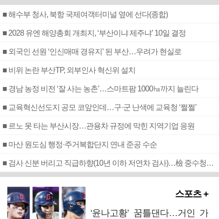
■ 해수부 청사, 북항 국제여객터미널 옆에 선다(종합)
■ 2028 유엔 해양총회 개최지, ‘부산이냐 제주냐’ 10일 결정
■ 외국인 선원 ‘인신매매 경유지’ 된 부산…우려가 현실로
■ 비위 논란 부산TP, 외부인사 혁신위 설치
■ 경남 농정 비전 ‘잘 사는 농촌’…스마트팜 1000㏊까지 늘린다
■ 교육혁신선도지 공모 코앞인데…구·군 난색에 교육청 ‘쩔쩔’
■ 르노 못 타는 부산시장…관용차 규정에 막힌 지역기업 응원
■ 마산 원도심 행정·주거복합단지 연내 준공 수순
■ 검사 신분 버리고 직급하향(10년 이하 저연차 검사)…檢 중수청행 기피
스포츠 +
‘윤나고황’ 꿈틀댄다…거인 가