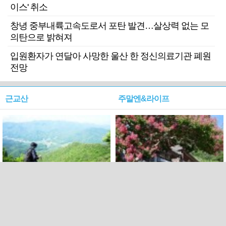
이스' 취소
창녕 중부내륙고속도로서 포탄 발견…살상력 없는 모
의탄으로 밝혀져
입원환자가 연달아 사망한 울산 한 정신의료기관 폐원
전망
근교산
주말엔&라이프
근교산&그너머…상주·문경
폭염보다 더 뜨거워라…100
청화산~시루봉
일을 붉게 불태울 ‘선비정신’
피었네