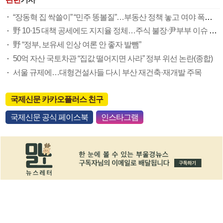
“장동혁 집 싹쓸이” “민주 똥볼질”…부동산 정책 놓고 여야 폭로전만
野 10·15 대책 공세에도 지지율 정체…주식 불장·尹부부 이슈 요인
野 “정부, 보유세 인상 여론 안 좋자 발뺌”
50억 자산 국토차관 “집값 떨어지면 사라” 정부 위선 논란(종합)
서울 규제에…대형건설사들 다시 부산 재건축·재개발 주목
국제신문 카카오플러스 친구
국제신문 공식 페이스북
인스타그램