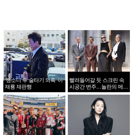
‘뺑소니 후 술타기 의혹’ 이
빨려들어갈 듯 스크린 속
재룡 재판행
시공간 변주…놀란의 메시
지는 ‘전쟁 속죄’