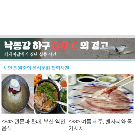
시인 최원준의 음식문화 잡학사전
<84> 관문과 환대, 부산 역전
<83> 여름 제주, 벤자리와 독
음식
가시치