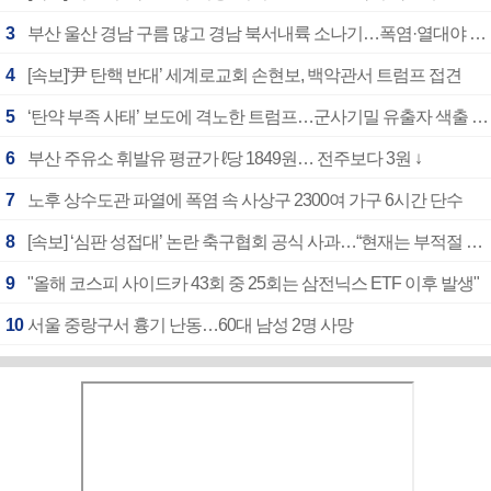
3
부산 울산 경남 구름 많고 경남 북서내륙 소나기…폭염·열대야 계속
4
[속보]‘尹 탄핵 반대’ 세계로교회 손현보, 백악관서 트럼프 접견
5
‘탄약 부족 사태’ 보도에 격노한 트럼프…군사기밀 유출자 색출 지시
6
부산 주유소 휘발유 평균가 ℓ당 1849원… 전주보다 3원 ↓
7
노후 상수도관 파열에 폭염 속 사상구 2300여 가구 6시간 단수
8
[속보] ‘심판 성접대’ 논란 축구협회 공식 사과…“현재는 부적절 행위 없어”
9
"올해 코스피 사이드카 43회 중 25회는 삼전닉스 ETF 이후 발생"
10
서울 중랑구서 흉기 난동…60대 남성 2명 사망