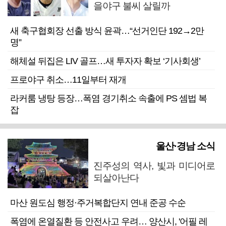
을야구 불씨 살릴까
새 축구협회장 선출 방식 윤곽…“선거인단 192→2만
명”
해체설 뒤집은 LIV 골프…새 투자자 확보 ‘기사회생’
프로야구 취소…11일부터 재개
라커룸 냉탕 등장…폭염 경기취소 속출에 PS 셈법 복
잡
울산·경남 소식
진주성의 역사, 빛과 미디어로
되살아난다
마산 원도심 행정·주거복합단지 연내 준공 수순
폭염에 온열질환 등 안전사고 우려… 양산시, '어필 레