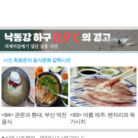
시인 최원준의 음식문화 잡학사전
<84> 관문과 환대, 부산 역전
<83> 여름 제주, 벤자리와 독
음식
가시치
■ 상폐 시계 째깍…163개사 “나 떨고있니”