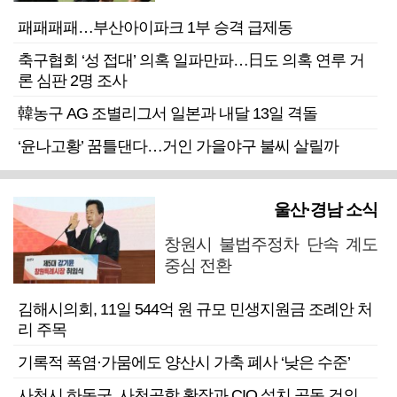
패패패패…부산아이파크 1부 승격 급제동
축구협회 ‘성 접대’ 의혹 일파만파…日도 의혹 연루 거
론 심판 2명 조사
韓농구 AG 조별리그서 일본과 내달 13일 격돌
‘윤나고황’ 꿈틀댄다…거인 가을야구 불씨 살릴까
울산·경남 소식
창원시 불법주정차 단속 계도
중심 전환
김해시의회, 11일 544억 원 규모 민생지원금 조례안 처
리 주목
기록적 폭염·가뭄에도 양산시 가축 폐사 ‘낮은 수준’
사천시 하동군, 사천공항 확장과 CIQ 설치 공동 건의