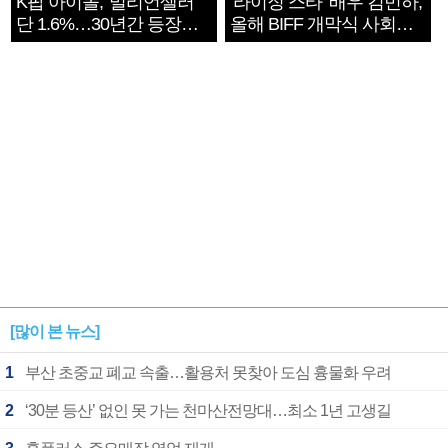
K팝 아이돌, '밀리언셀러'
‘라이징 스타’ 배우 김민하,
단 1.6%…30년간 등장
올해 BIFF 개막식 사회자
1182개팀 전수조사
확정
[많이 본 뉴스]
1
부산 초중교 폐교 속출…활용처 못찾아 도심 흉물화 우려
2
‘30분 등산’ 없인 못 가는 천마산전망대…최소 1년 고생길