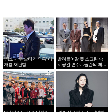
‘뺑소니 후 술타기 의혹’ 이
빨려들어갈 듯 스크린 속
재룡 재판행
시공간 변주…놀란의 메시
지는 ‘전쟁 속죄’