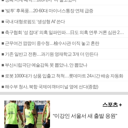
■ ‘빚투’ 후폭풍…20·60대 마이너스통장 연체 급증
■ 국내 대형로펌도 ‘생성형 AI’ 쓴다
■ 축구협회 ‘성 접대’ 의혹 일파만파…日도 의혹 연루 거론 심판 2명 조사
■ 근무여건 깜깜이 중수청…檢수사관 이직 놓고 혼란
■ 기존 일반고 전환…과기원 영재학교 3개 더 만든다
■ 부산시립극단 예술감독 못 뽑았나, 안 뽑았나
■ 로봇 1000대가 상품 입출고 척척…롯데마트 24시간 배송 자동화
■ 해수부 청사, 북항 국제여객터미널 옆에 선다(종합)
스포츠 +
“이강인 서울서 새 출발 응원”