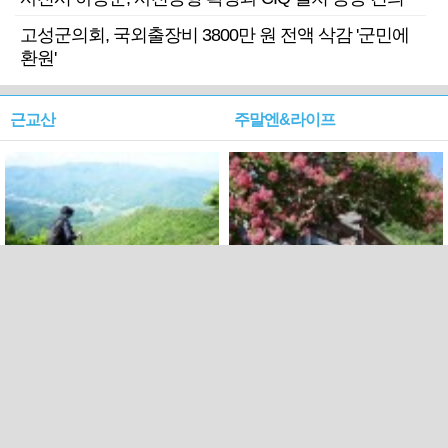
고성군의회, 국외출장비 3800만 원 전액 삭감 '군민에
환원'
근교산
주말엔&라이프
근교산&그너머…상주·문경
폭염보다 더 뜨거워라…100
청화산~시루봉
일을 붉게 불태울 ‘선비정신’
피었네
PC버전
엑스
페이스북
Copyright ⓒ 2015 All rights reserved by 국제신문