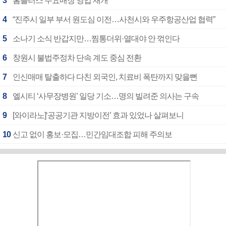
3
홈플러스 주요매장 영업 재개
4
“진주시 일부 부서 원도심 이전…사천시와 우주항공산업 협력”
5
소나기 소식 반갑지만…찜통더위·열대야 안 꺾인다
6
창원시 불법주정차 단속 계도 중심 전환
7
인신매매 탈출하다 다친 외국인, 치료비 폭탄까지 맞을뻔
8
엘시티 ‘사무장병원’ 일당 기소…명의 빌려준 의사는 구속
9
[와이라노]‘공공기관 지방이전’ 효과 있었나 살펴보니
10
신고 없이 홍보·모집…민간임대조합 피해 주의보