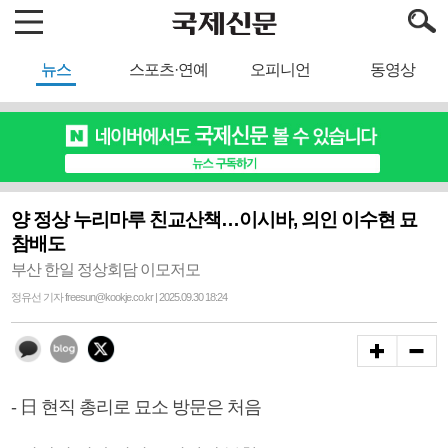
뉴스
스포츠·연예
오피니언
동영상
양 정상 누리마루 친교산책…이시바, 의인 이수현 묘
참배도
부산 한일 정상회담 이모저모
정유선 기자 freesun@kookje.co.kr | 2025.09.30 18:24
- 日 현직 총리로 묘소 방문은 처음