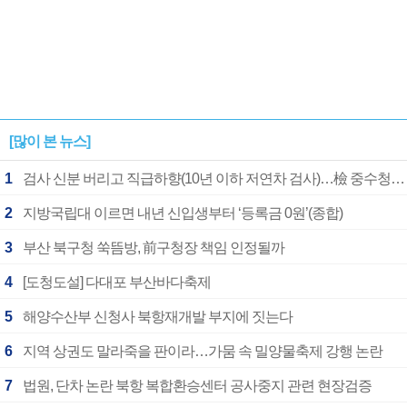
[많이 본 뉴스]
1
검사 신분 버리고 직급하향(10년 이하 저연차 검사)…檢 중수청행 기피
2
지방국립대 이르면 내년 신입생부터 ‘등록금 0원’(종합)
3
부산 북구청 쑥뜸방, 前구청장 책임 인정될까
4
[도청도설] 다대포 부산바다축제
5
해양수산부 신청사 북항재개발 부지에 짓는다
6
지역 상권도 말라죽을 판이라…가뭄 속 밀양물축제 강행 논란
7
법원, 단차 논란 북항 복합환승센터 공사중지 관련 현장검증