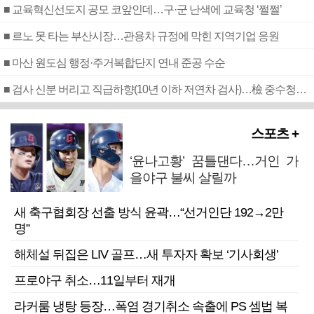
■ 교육혁신선도지 공모 코앞인데…구·군 난색에 교육청 ‘쩔쩔’
■ 르노 못 타는 부산시장…관용차 규정에 막힌 지역기업 응원
■ 마산 원도심 행정·주거복합단지 연내 준공 수순
■ 검사 신분 버리고 직급하향(10년 이하 저연차 검사)…檢 중수청행 기피
스포츠 +
‘윤나고황’ 꿈틀댄다…거인 가
을야구 불씨 살릴까
새 축구협회장 선출 방식 윤곽…“선거인단 192→2만
명”
해체설 뒤집은 LIV 골프…새 투자자 확보 ‘기사회생’
프로야구 취소…11일부터 재개
라커룸 냉탕 등장…폭염 경기취소 속출에 PS 셈법 복