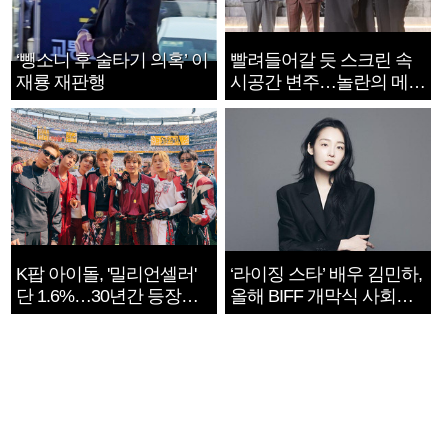
‘뺑소니 후 술타기 의혹’ 이
빨려들어갈 듯 스크린 속
재룡 재판행
시공간 변주…놀란의 메시
지는 ‘전쟁 속죄’
K팝 아이돌, '밀리언셀러'
‘라이징 스타’ 배우 김민하,
단 1.6%…30년간 등장
올해 BIFF 개막식 사회자
1182개팀 전수조사
확정