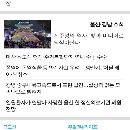
잡
울산·경남 소식
진주성의 역사, 빛과 미디어로
되살아난다
마산 원도심 행정·주거복합단지 연내 준공 수순
폭염에 온열질환 등 안전사고 우려… 양산시, '어필 레
이스' 취소
창녕 중부내륙고속도로서 포탄 발견…살상력 없는 모
의탄으로 밝혀져
입원환자가 연달아 사망한 울산 한 정신의료기관 폐원
전망
근교산
주말엔&라이프