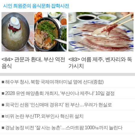
시인 최원준의 음식문화 잡학사전
<84> 관문과 환대, 부산 역전
<83> 여름 제주, 벤자리와 독
음식
가시치
■ 해수부 청사, 북항 국제여객터미널 옆에 선다(종합)
■ 2028 유엔 해양총회 개최지, ‘부산이냐 제주냐’ 10일 결정
■ 외국인 선원 ‘인신매매 경유지’ 된 부산…우려가 현실로
■ 비위 논란 부산TP, 외부인사 혁신위 설치
■ 경남 농정 비전 ‘잘 사는 농촌’…스마트팜 1000㏊까지 늘린다