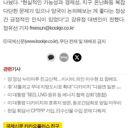
나눴다. “현실적인 가능성과 경제성, 지구 온난화등 복잡
다단한 문제가 있으나 양국이 논의해보는 게 좋다는 정상
간 긍정적인 인식이 있었다”고 강유정 대변인이 전했다.
정유선 기자 freesun@kookje.co.kr
ⓒ국제신문(www.kookje.co.kr), 무단 전재 및 재배포 금지
관련
기사
양 정상 누리마루 친교산책…이시바, 의인 이수현 묘 참배도
李"셔틀외교 무대 지방도시로 확대" 다카이치 "다음엔 일본 어디로 모실까요"
이 대통령 "韓日, LNG·원유 등 에너지 협력 강화"(종합)
이 대통령 다카이치와 호류지 방문, 동포간담회로 방일 마무리
한일 회담서 CPTPP 가입, 日수산물 수입 문제 다뤄져
국제신문 카카오플러스 친구