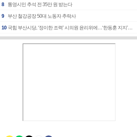
8
통영시민 추석 전 35만 원 받는다
9
부산 철강공장 50대 노동자 추락사
10
국힘 부산시당, ‘정이한 조력’ 시의원 윤리위에…‘한동훈 지지’도 신고접수