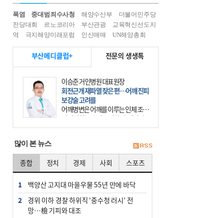
폭염
중대범죄수사청
해양수산부
더불어민주당
전당대회
르노코리아
부산관광
교육혁신선도지
역
극지해양미래포럼
인신매매
UN해양총회
부산메디클럽+
전문의 생생톡
이승준 거인병원 대표원장
회전근개 재파열 잦은 편…어깨 진피
보강술 고려를
어깨병변은 어깨를 이루는 인체 조직
에 발생하는 손상을 말한다. 여기에
는 오십견과 회전근개 증후군, 어깨
의 석회성 힘줄염 등이 있다. 국민건
많이 본 뉴스
강보험에 의하면 어깨병변
종합
정치
경제
사회
스포츠
1
백양산 고지대 마을우물 55년 만에 바닥
2
경위 이하 경찰 하위직 ‘중수청 러시’ 전
망…檢 기피와 대조