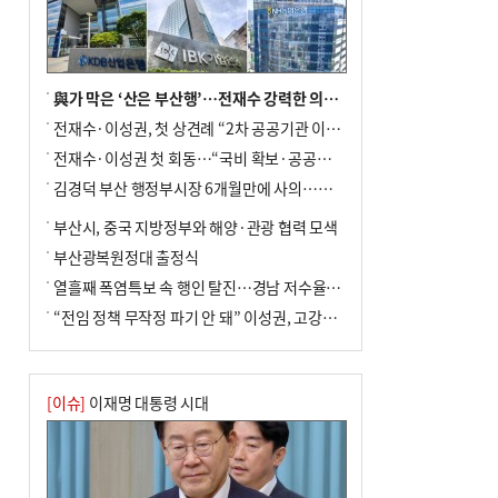
與가 막은 ‘산은 부산행’…전재수 강력한 의지 표명 없인 공염불
전재수·이성권, 첫 상견례 “2차 공공기관 이전 초당 협력”(종합)
전재수·이성권 첫 회동…“국비 확보·공공기관 이전 협력”
김경덕 부산 행정부시장 6개월만에 사의…후임 인선 촉각
부산시, 중국 지방정부와 해양·관광 협력 모색
부산광복원정대 출정식
열흘째 폭염특보 속 행인 탈진…경남 저수율 평년의 절반
“전임 정책 무작정 파기 안 돼” 이성권, 고강도 ‘전재수 견제’ 예고
[이슈]
이재명 대통령 시대