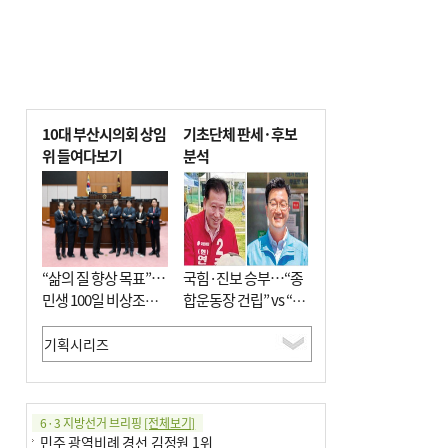
10대 부산시의회 상임
기초단체 판세·후보
위 들여다보기
분석
“삶의 질 향상 목표”…
국힘·진보 승부…“종
민생 100일 비상조치
합운동장 건립” vs “출
면밀 심사
근 공공버스 도입”
6·3 지방선거 브리핑
[전체보기]
민주 광역비례 경선 김정원 1위