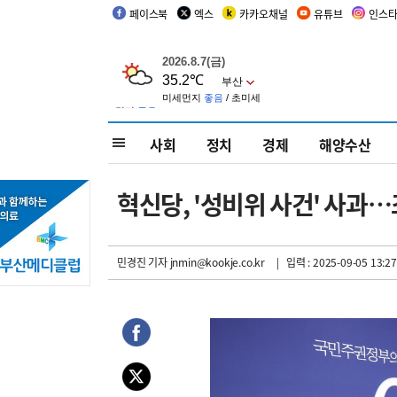
페이스북
엑스
카카오채널
유튜브
인스
사회
정치
경제
해양수산
혁신당, '성비위 사건' 사과…
민경진 기자
jnmin@kookje.co.kr
| 입력 : 2025-09-05 13:27