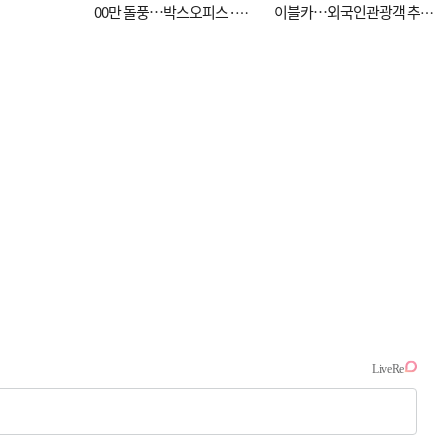
00만 돌풍…박스오피스·예
이블카…외국인관광객 추억
매율 동시 1위
대신 고역 될라