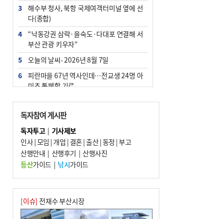
3
해수부 청사, 북항 국제여객터미널 옆에 선
다(종합)
4
“낙동강권 삼락·을숙도·다대포 연결해 서
부산 관광 키우자”
5
오늘의 날씨- 2026년 8월 7일
6
피란마을 67년 역사인데…전교생 24명 아
미초 통폐합 기로
7
부울경 주말부터 비소식…‘극한 폭염’ 한풀
꺾일 듯
독자참여 게시판
8
[사설] 해수부 신청사 북항으로 확정, 해양
독자투고
|
기사제보
수도 도약의 전환점
인사
|
모임
|
개업
|
결혼
|
출산
|
동정
|
부고
9
산행안내
외국인 선원 ‘인신매매 경유지’ 된 부산…
|
산행후기
|
산행사진
우려가 현실로
등산
가이드
|
낚시
가이드
10
르노 못 타는 부산시장…관용차 규정에 막
힌 지역기업 응원
[이슈]
전재수 부산시장