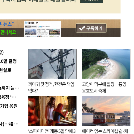
합)
10일 결정
 현실로
까마귀 탓 정전, 한전은 책임
고양이 덕분에 힐링…통영
■ 경남 농정 비전 ‘잘 사는 농촌’…스마트팜 1000㏊까지 늘린다
없다?
용호도서 축제
■ 교육혁신선도지 공모 코앞인데…구·군 난색에 교육청 ‘쩔쩔’
역기업 응원
■ 검사 신분 버리고 직급하향(10년 이하 저연차 검사)…檢 중수청행 기피
‘스파이더맨’ 개봉 5일 만에 3
에어컨 없는 스카이캡슐·케