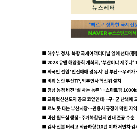
■ 해수부 청사, 북항 국제여객터미널 옆에 선다(종
■ 2028 유엔 해양총회 개최지, ‘부산이냐 제주냐’ 
■ 외국인 선원 ‘인신매매 경유지’ 된 부산…우려가
■ 비위 논란 부산TP, 외부인사 혁신위 설치
■ 르노 못 타는 부산시장…관용차 규정에 막힌 지
■ 마산 원도심 행정·주거복합단지 연내 준공 수순