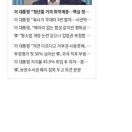
이 대통령 "청년들 거의 취약계층…핵심 정책 재편""
이 대통령 "육사가 쿠데타 3번 벌여…사관학교 통합 신속히 추진"
이 대통령, "메아리 없는 함성 같지만 평화공존책 계속해야"
李 “형소법 개정 논란 있으나 입법권 부정할 만큼은 아냐”(종합)
이 대통령 "의견 다르다고 거부권 사용못해.. 입법권 부정할 상황이라 보기 어려워"
부정평가 첫 50% 넘어선 李, 귀국 직후 부동산·증시 점검(종합)
이 대통령 지지율 45.9% 취임 후 최저…증시 폭락·연임 개헌 논란 영향
李, 보완수사권 폐지 침묵 두고 의견 분분