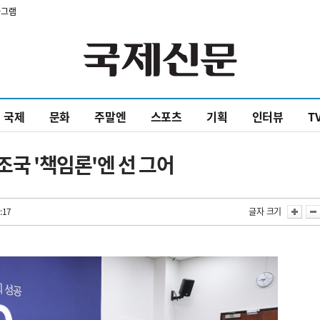
타그램
국제
문화
주말엔
스포츠
기획
인터뷰
T
조국 '책임론'엔 선 그어
:17
글자 크기