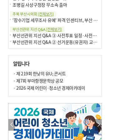
조병길 사상구청장 무소속 출마
주목 부산시의회
[전체보기]
‘장수기업 세무조사 유예’ 파격 인센티브, 부산 유출 막을까
부산선관위 지선 Q&A
[전체보기]
부산선관위 지선 Q&A ③ 사전투표 일정·사전투표함 보관
부산선관위 지선 Q&A ② 선거운동(유권자) 교육감투표용지
알립니다
· 제 219회 한낮의 유U; 콘서트
· 제7회 부마항쟁문학상 공모
· 2026 국제 어린이·청소년 경제아카데미