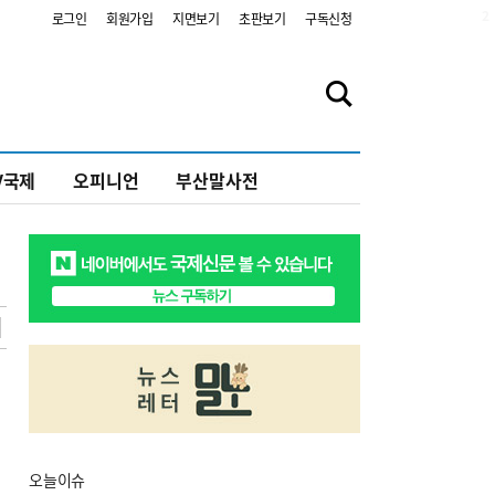
2
로그인
회원가입
지면보기
초판보기
구독신청
V국제
오피니언
부산말사전
오늘
이슈