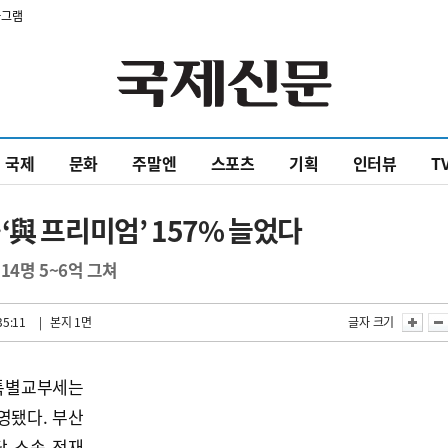
타그램
국제
문화
주말엔
스포츠
기획
인터뷰
T
‘與 프리미엄’ 157% 늘었다
14명 5~6억 그쳐
35:11
| 본지 1면
글자 크기
특별교부세는
영됐다. 부산
당 소속 전재