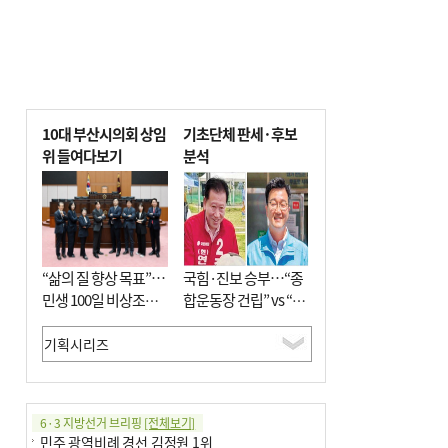
10대 부산시의회 상임
기초단체 판세·후보
위 들여다보기
분석
“삶의 질 향상 목표”…
국힘·진보 승부…“종
민생 100일 비상조치
합운동장 건립” vs “출
면밀 심사
근 공공버스 도입”
6·3 지방선거 브리핑
[전체보기]
민주 광역비례 경선 김정원 1위