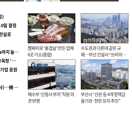
합)
10일 결정
 현실로
짬짜미로 ‘金겹살’ 만든 업체
수도권과 다른데 같은 규
■ 경남 농정 비전 ‘잘 사는 농촌’…스마트팜 1000㏊까지 늘린다
6곳 기소(종합)
제…부산 건설사 “쓰러지기
■ 교육혁신선도지 공모 코앞인데…구·군 난색에 교육청 ‘쩔쩔’
직전”
역기업 응원
■ 검사 신분 버리고 직급하향(10년 이하 저연차 검사)…檢 중수청행 기피
해수부 ‘신청사 부지’ 직원 의
부산시 “산은 등 4개 정책금
견 반영
융기관·한은 유치 추진”