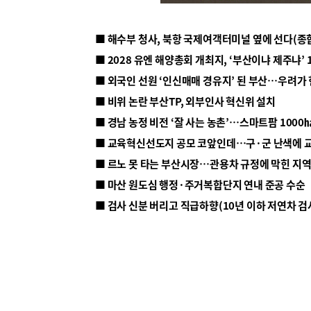
■ 해수부 청사, 북항 국제여객터미널 옆에 선다(종
■ 2028 유엔 해양총회 개최지, ‘부산이냐 제주냐’ 
■ 외국인 선원 ‘인신매매 경유지’ 된 부산…우려가
■ 비위 논란 부산TP, 외부인사 혁신위 설치
■ 르노 못 타는 부산시장…관용차 규정에 막힌 지
■ 마산 원도심 행정·주거복합단지 연내 준공 수순