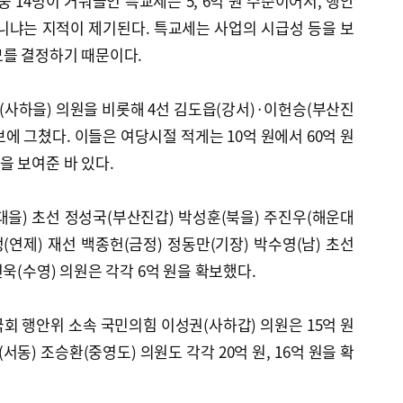
중 14명이 거둬들인 특교세는 5, 6억 원 수준이어서, 행안
니냐는 지적이 제기된다. 특교세는 사업의 시급성 등을 보
모를 결정하기 때문이다.
태(사하을) 의원을 비롯해 4선 김도읍(강서)·이헌승(부산진
보에 그쳤다. 이들은 여당시절 적게는 10억 원에서 60억 원
 보여준 바 있다.
을) 초선 정성국(부산진갑) 박성훈(북을) 주진우(해운대
(연제) 재선 백종헌(금정) 정동만(기장) 박수영(남) 초선
욱(수영) 의원은 각각 6억 원을 확보했다.
회 행안위 소속 국민의힘 이성권(사하갑) 의원은 15억 원
서동) 조승환(중영도) 의원도 각각 20억 원, 16억 원을 확