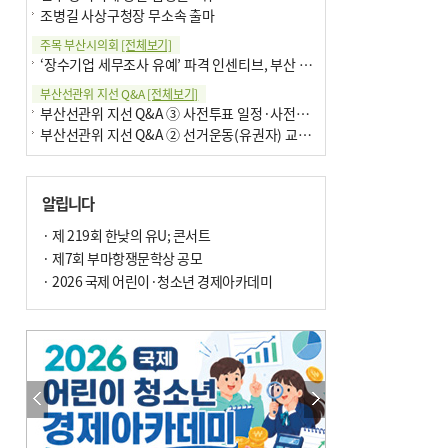
조병길 사상구청장 무소속 출마
주목 부산시의회
[전체보기]
‘장수기업 세무조사 유예’ 파격 인센티브, 부산 유출 막을까
부산선관위 지선 Q&A
[전체보기]
부산선관위 지선 Q&A ③ 사전투표 일정·사전투표함 보관
부산선관위 지선 Q&A ② 선거운동(유권자) 교육감투표용지
알립니다
· 제 219회 한낮의 유U; 콘서트
· 제7회 부마항쟁문학상 공모
· 2026 국제 어린이·청소년 경제아카데미