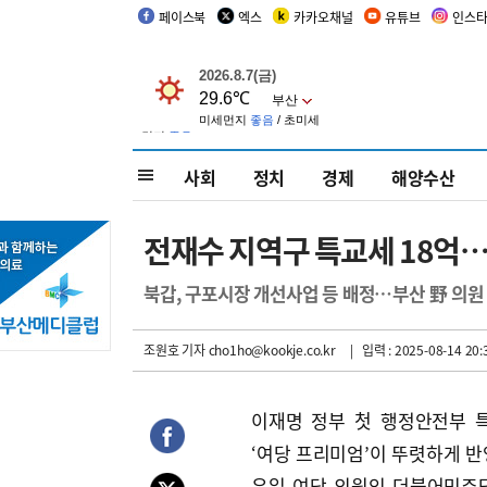
페이스북
엑스
카카오채널
유튜브
인스
사회
정치
경제
해양수산
전재수 지역구 특교세 18억…
북갑, 구포시장 개선사업 등 배정…부산 野 의원 
조원호 기자
cho1ho@kookje.co.kr
| 입력 : 2025-08-14 20:
이재명 정부 첫 행정안전부 
‘여당 프리미엄’이 뚜렷하게 반
유일 여당 의원인 더불어민주