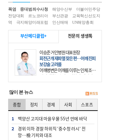
폭염
중대범죄수사청
해양수산부
더불어민주당
전당대회
르노코리아
부산관광
교육혁신선도지
역
극지해양미래포럼
인신매매
UN해양총회
부산메디클럽+
전문의 생생톡
이승준 거인병원 대표원장
회전근개 재파열 잦은 편…어깨 진피
보강술 고려를
어깨병변은 어깨를 이루는 인체 조직
에 발생하는 손상을 말한다. 여기에
는 오십견과 회전근개 증후군, 어깨
의 석회성 힘줄염 등이 있다. 국민건
많이 본 뉴스
강보험에 의하면 어깨병변
종합
정치
경제
사회
스포츠
1
백양산 고지대 마을우물 55년 만에 바닥
2
경위 이하 경찰 하위직 ‘중수청 러시’ 전
망…檢 기피와 대조