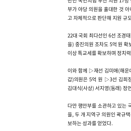
반면 국민의힘 부산 의원 17명 
부가 야당 의원을 홀대한 것 아
고 자체적으로 판단해 지원 규
22대 국회 최다선인 6선 조경
을) 중진의원 조차도 5억 원 확
이상 특교세를 확보하며 정치력을
이와 함께 ▷재선 김미애(해운대
갑)의원은 5억 원 ▷3선 김희정
김대식(사상) 서지영(동래) 정연
다만 행안부를 소관하고 있는 국
을, 두 개 지역구 의원인 곽규택(
보하는 성과를 얻었다.