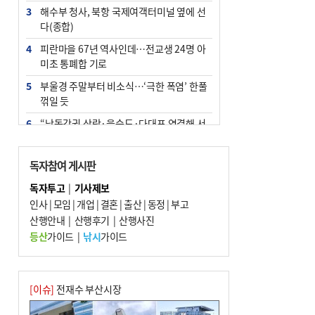
3
해수부 청사, 북항 국제여객터미널 옆에 선
다(종합)
4
피란마을 67년 역사인데…전교생 24명 아
미초 통폐합 기로
5
부울경 주말부터 비소식…‘극한 폭염’ 한풀
꺾일 듯
6
“낙동강권 삼락·을숙도·다대포 연결해 서
부산 관광 키우자”
7
오늘의 날씨- 2026년 8월 7일
독자참여 게시판
8
외국인 선원 ‘인신매매 경유지’ 된 부산…
독자투고
|
기사제보
우려가 현실로
인사
|
모임
|
개업
|
결혼
|
출산
|
동정
|
부고
9
산행안내
[사설] 해수부 신청사 북항으로 확정, 해양
|
산행후기
|
산행사진
수도 도약의 전환점
등산
가이드
|
낚시
가이드
10
르노 못 타는 부산시장…관용차 규정에 막
힌 지역기업 응원
[이슈]
전재수 부산시장