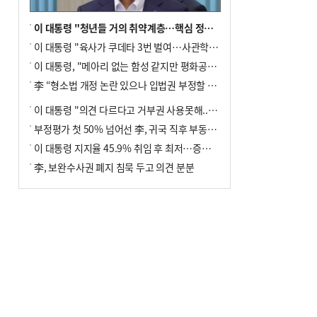
이 대통령 "청년들 거의 취약계층…핵심 정책 재편""
이 대통령 "육사가 쿠데타 3번 벌여…사관학교 통합 신속히 추진"
이 대통령, "메아리 없는 함성 같지만 평화공존책 계속해야"
李 “형소법 개정 논란 있으나 입법권 부정할 만큼은 아냐”(종합)
이 대통령 "의견 다르다고 거부권 사용못해.. 입법권 부정할 상황이라 보기 어려워"
부정평가 첫 50% 넘어선 李, 귀국 직후 부동산·증시 점검(종합)
이 대통령 지지율 45.9% 취임 후 최저…증시 폭락·연임 개헌 논란 영향
李, 보완수사권 폐지 침묵 두고 의견 분분