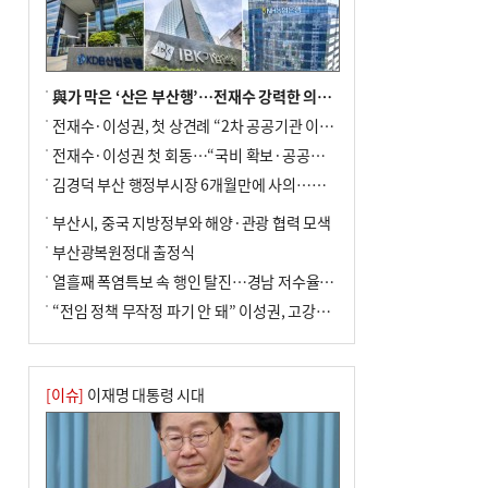
與가 막은 ‘산은 부산행’…전재수 강력한 의지 표명 없인 공염불
전재수·이성권, 첫 상견례 “2차 공공기관 이전 초당 협력”(종합)
전재수·이성권 첫 회동…“국비 확보·공공기관 이전 협력”
김경덕 부산 행정부시장 6개월만에 사의…후임 인선 촉각
부산시, 중국 지방정부와 해양·관광 협력 모색
부산광복원정대 출정식
열흘째 폭염특보 속 행인 탈진…경남 저수율 평년의 절반
“전임 정책 무작정 파기 안 돼” 이성권, 고강도 ‘전재수 견제’ 예고
[이슈]
이재명 대통령 시대