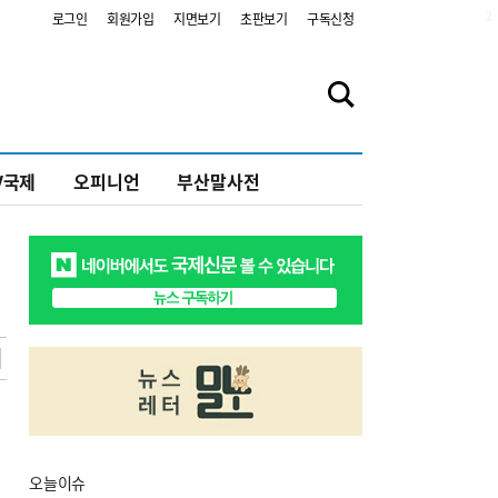
2
로그인
회원가입
지면보기
초판보기
구독신청
V국제
오피니언
부산말사전
오늘
이슈