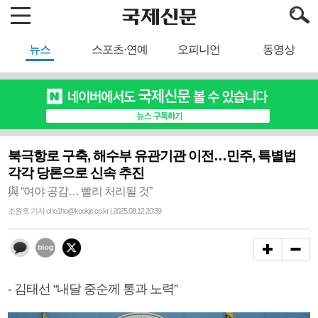
뉴스
스포츠·연예
오피니언
동영상
북극항로 구축, 해수부 유관기관 이전…민주, 특별법
각각 당론으로 신속 추진
與 “여야 공감… 빨리 처리될 것”
조원호 기자 cho1ho@kookje.co.kr | 2025.08.12 20:39
- 김태선 “내달 중순께 통과 노력”