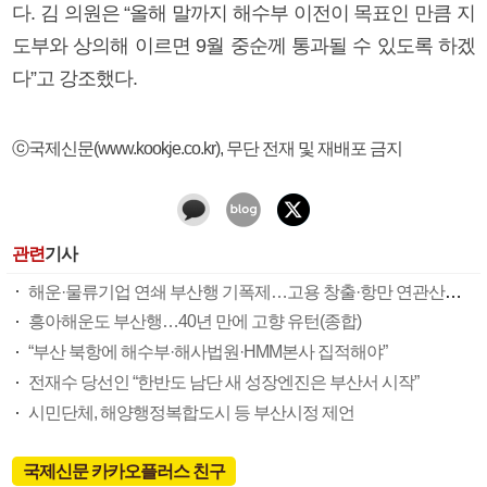
다. 김 의원은 “올해 말까지 해수부 이전이 목표인 만큼 지
도부와 상의해 이르면 9월 중순께 통과될 수 있도록 하겠
다”고 강조했다.
ⓒ국제신문(www.kookje.co.kr), 무단 전재 및 재배포 금지
관련
기사
해운·물류기업 연쇄 부산행 기폭제…고용 창출·항만 연관산업 집적 기대
흥아해운도 부산행…40년 만에 고향 유턴(종합)
“부산 북항에 해수부·해사법원·HMM본사 집적해야”
전재수 당선인 “한반도 남단 새 성장엔진은 부산서 시작”
시민단체, 해양행정복합도시 등 부산시정 제언
국제신문 카카오플러스 친구