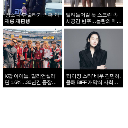
‘뺑소니 후 술타기 의혹’ 이
빨려들어갈 듯 스크린 속
재룡 재판행
시공간 변주…놀란의 메시
지는 ‘전쟁 속죄’
K팝 아이돌, '밀리언셀러'
‘라이징 스타’ 배우 김민하,
단 1.6%…30년간 등장
올해 BIFF 개막식 사회자
1182개팀 전수조사
확정