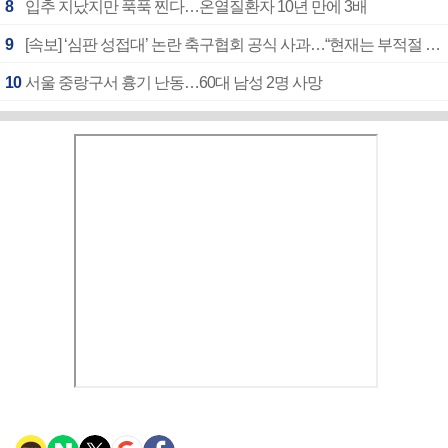
8
입추 지났지만 푹푹 찐다…온열질환자 10년 만에 3배
9
[속보] ‘심판 성접대’ 논란 축구협회 공식 사과…“현재는 부적절 행위 없어”
10
서울 중랑구서 흉기 난동…60대 남성 2명 사망