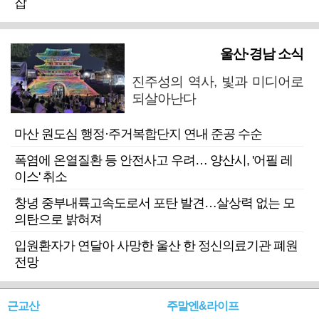
잡
울산·경남 소식
진주성의 역사, 빛과 미디어로
되살아난다
마산 원도심 행정·주거복합단지 연내 준공 수순
폭염에 온열질환 등 안전사고 우려… 양산시, '어필 레
이스' 취소
창녕 중부내륙고속도로서 포탄 발견…살상력 없는 모
의탄으로 밝혀져
입원환자가 연달아 사망한 울산 한 정신의료기관 폐원
전망
근교산
주말엔&라이프