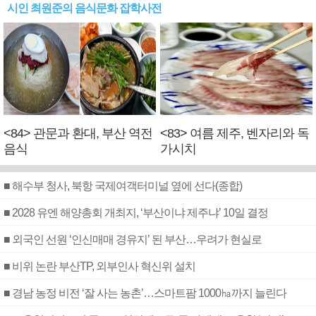
시인 최원준의 음식문화 잡학사전
<84> 관문과 환대, 부산 역전
<83> 여름 제주, 벤자리와 독
음식
가시치
■ 해수부 청사, 북항 국제여객터미널 옆에 선다(종합)
■ 2028 유엔 해양총회 개최지, ‘부산이냐 제주냐’ 10일 결정
■ 외국인 선원 ‘인신매매 경유지’ 된 부산…우려가 현실로
■ 비위 논란 부산TP, 외부인사 혁신위 설치
■ 경남 농정 비전 ‘잘 사는 농촌’…스마트팜 1000㏊까지 늘린다