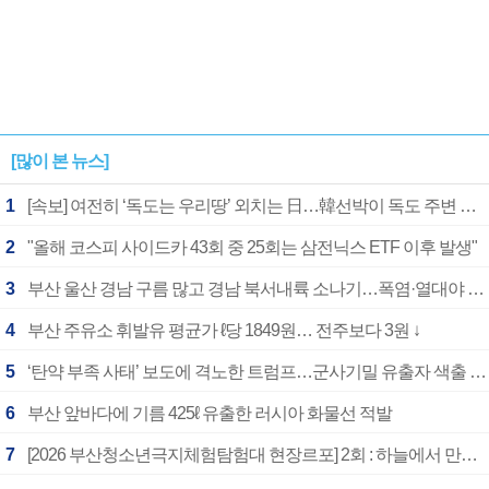
[많이 본 뉴스]
1
[속보] 여전히 ‘독도는 우리땅’ 외치는 日…韓선박이 독도 주변 해양조사 활동하자 반발
2
"올해 코스피 사이드카 43회 중 25회는 삼전닉스 ETF 이후 발생"
3
부산 울산 경남 구름 많고 경남 북서내륙 소나기…폭염·열대야 계속
4
부산 주유소 휘발유 평균가 ℓ당 1849원… 전주보다 3원 ↓
5
‘탄약 부족 사태’ 보도에 격노한 트럼프…군사기밀 유출자 색출 지시
6
부산 앞바다에 기름 425ℓ 유출한 러시아 화물선 적발
7
[2026 부산청소년극지체험탐험대 현장르포] 2회 : 하늘에서 만난 얼음의 나라