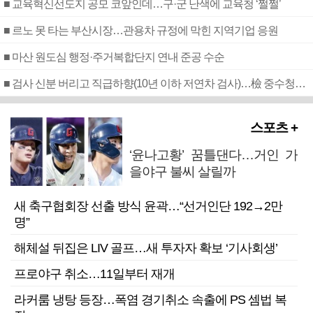
■ 교육혁신선도지 공모 코앞인데…구·군 난색에 교육청 ‘쩔쩔’
■ 르노 못 타는 부산시장…관용차 규정에 막힌 지역기업 응원
■ 마산 원도심 행정·주거복합단지 연내 준공 수순
■ 검사 신분 버리고 직급하향(10년 이하 저연차 검사)…檢 중수청행 기피
스포츠 +
‘윤나고황’ 꿈틀댄다…거인 가
을야구 불씨 살릴까
새 축구협회장 선출 방식 윤곽…“선거인단 192→2만
명”
해체설 뒤집은 LIV 골프…새 투자자 확보 ‘기사회생’
프로야구 취소…11일부터 재개
라커룸 냉탕 등장…폭염 경기취소 속출에 PS 셈법 복