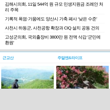
김해시의회, 11일 544억 원 규모 민생지원금 조례안 처
리 주목
기록적 폭염·가뭄에도 양산시 가축 폐사 ‘낮은 수준’
사천시 하동군, 사천공항 확장과 CIQ 설치 공동 건의
고성군의회, 국외출장비 3800만 원 전액 삭감 '군민에
환원'
근교산
주말엔&라이프
근교산&그너머…상주·문경
폭염보다 더 뜨거워라…100
청화산~시루봉
일을 붉게 불태울 ‘선비정신’