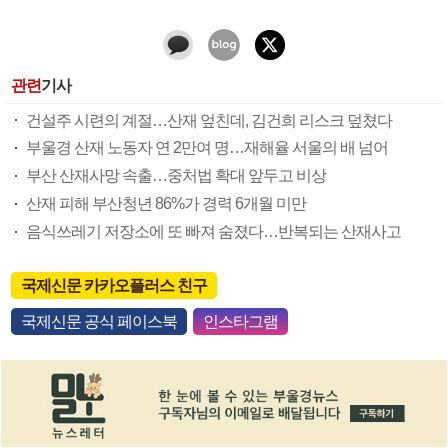
관련
기사
건설주 시련의 계절…산재 엎친데, 김건희 리스크 덮쳤다
부울경 산재 노동자 연 2만여 명…재해율 서울의 배 넘어
부산 산재사망 속출…중처법 확대 앞두고 비상
산재 피해 부산청년 86%가 경력 6개월 미만
음식쓰레기 저장소에 또 빠져 숨졌다…반복되는 산재사고
국제신문 카카오플러스 친구
국제신문 공식 페이스북
인스타그램