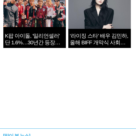
K팝 아이돌, '밀리언셀러'
‘라이징 스타’ 배우 김민하,
단 1.6%…30년간 등장
올해 BIFF 개막식 사회자
1182개팀 전수조사
확정
[많이 본 뉴스]