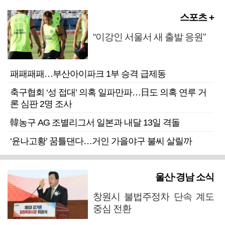
스포츠 +
“이강인 서울서 새 출발 응원”
패패패패…부산아이파크 1부 승격 급제동
축구협회 ‘성 접대’ 의혹 일파만파…日도 의혹 연루 거
론 심판 2명 조사
韓농구 AG 조별리그서 일본과 내달 13일 격돌
‘윤나고황’ 꿈틀댄다…거인 가을야구 불씨 살릴까
울산·경남 소식
창원시 불법주정차 단속 계도
중심 전환