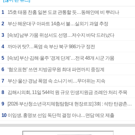
1
15호 태풍 찬홈 일본 도쿄 관통할 듯…동해안에 비 뿌리나
2
부산 해운대구 아파트 14층서 불…실외기 과열 추정
3
[속보] 남부 가뭄 위성서도 선명…저수지 바닥 드러났다
4
까마귀 탓?…폭염 속 부산 북구 986가구 정전
5
[속보] 부산·김해·울주 ‘경계 단계’…전국 48개 시군 가뭄
6
‘혐오표현’ 쓰면 지방공무원 최대 파면까지 중징계
7
부산·울산·경남 폭염 속 소나기·비…무더위는 지속
8
김해시의회, 11일 544억 원 규모 민생지원금 조례안 처리 주목
9
[2026 부산청소년극지체험탐험대 현장르포] 3회 : 석탄 탄광촌에서 북극 연구의 중심지로
10
이임생, 홍명보 선임 독단적 결정 아냐…면담 메모 제출