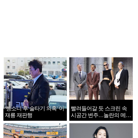
‘뺑소니 후 술타기 의혹’ 이
빨려들어갈 듯 스크린 속
재룡 재판행
시공간 변주…놀란의 메시
지는 ‘전쟁 속죄’