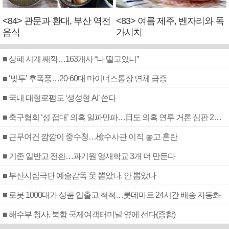
<84> 관문과 환대, 부산 역전
<83> 여름 제주, 벤자리와 독
음식
가시치
■ 상폐 시계 째깍…163개사 “나 떨고있니”
■ ‘빚투’ 후폭풍…20·60대 마이너스통장 연체 급증
■ 국내 대형로펌도 ‘생성형 AI’ 쓴다
■ 축구협회 ‘성 접대’ 의혹 일파만파…日도 의혹 연루 거론 심판 2명 조사
■ 근무여건 깜깜이 중수청…檢수사관 이직 놓고 혼란
■ 기존 일반고 전환…과기원 영재학교 3개 더 만든다
■ 부산시립극단 예술감독 못 뽑았나, 안 뽑았나
■ 로봇 1000대가 상품 입출고 척척…롯데마트 24시간 배송 자동화
■ 해수부 청사, 북항 국제여객터미널 옆에 선다(종합)