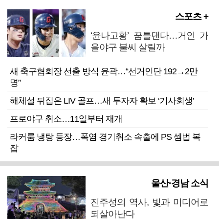
스포츠 +
‘윤나고황’ 꿈틀댄다…거인 가
을야구 불씨 살릴까
새 축구협회장 선출 방식 윤곽…“선거인단 192→2만
명”
해체설 뒤집은 LIV 골프…새 투자자 확보 ‘기사회생’
프로야구 취소…11일부터 재개
라커룸 냉탕 등장…폭염 경기취소 속출에 PS 셈법 복
잡
울산·경남 소식
진주성의 역사, 빛과 미디어로
되살아난다