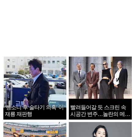
‘뺑소니 후 술타기 의혹’ 이
빨려들어갈 듯 스크린 속
재룡 재판행
시공간 변주…놀란의 메시
지는 ‘전쟁 속죄’