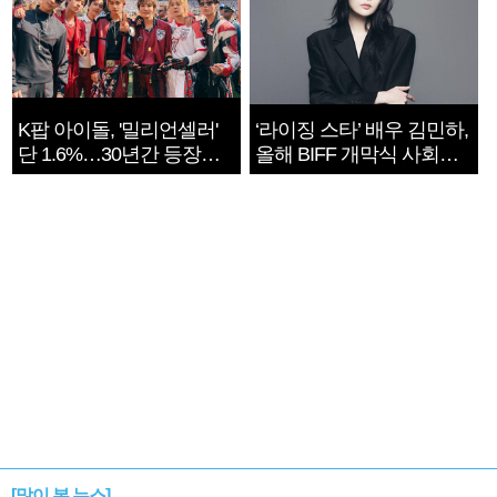
K팝 아이돌, '밀리언셀러'
‘라이징 스타’ 배우 김민하,
단 1.6%…30년간 등장
올해 BIFF 개막식 사회자
1182개팀 전수조사
확정
[많이 본 뉴스]