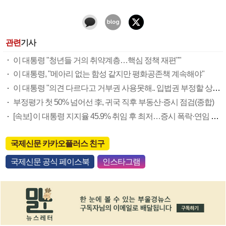
관련
기사
이 대통령 "청년들 거의 취약계층…핵심 정책 재편""
이 대통령, "메아리 없는 함성 같지만 평화공존책 계속해야"
이 대통령 "의견 다르다고 거부권 사용못해.. 입법권 부정할 상황이라 보기 어려워"
부정평가 첫 50% 넘어선 李, 귀국 직후 부동산·증시 점검(종합)
[속보] 이 대통령 지지율 45.9% 취임 후 최저…증시 폭락·연임 개헌 논란 영향
국제신문 카카오플러스 친구
국제신문 공식 페이스북
인스타그램