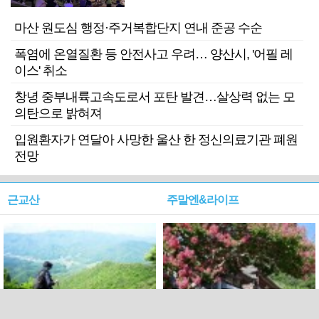
마산 원도심 행정·주거복합단지 연내 준공 수순
폭염에 온열질환 등 안전사고 우려… 양산시, '어필 레
이스' 취소
창녕 중부내륙고속도로서 포탄 발견…살상력 없는 모
의탄으로 밝혀져
입원환자가 연달아 사망한 울산 한 정신의료기관 폐원
전망
근교산
주말엔&라이프