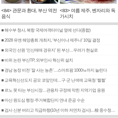
<84> 관문과 환대, 부산 역전
<83> 여름 제주, 벤자리와 독
음식
가시치
■ 해수부 청사, 북항 국제여객터미널 옆에 선다(종합)
■ 2028 유엔 해양총회 개최지, ‘부산이냐 제주냐’ 10일 결정
■ 외국인 선원 ‘인신매매 경유지’ 된 부산…우려가 현실로
■ 비위 논란 부산TP, 외부인사 혁신위 설치
■ 경남 농정 비전 ‘잘 사는 농촌’…스마트팜 1000㏊까지 늘린다
■ 교육혁신선도지 공모 코앞인데…구·군 난색에 교육청 ‘쩔쩔’
■ 르노 못 타는 부산시장…관용차 규정에 막힌 지역기업 응원
■ 마산 원도심 행정·주거복합단지 연내 준공 수순
■ 검사 신분 버리고 직급하향(10년 이하 저연차 검사)…檢 중수청행 기피