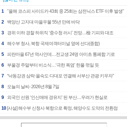
1
"올해 코스피 사이드카 43회 중 25회는 삼전닉스 ETF 이후 발생"
2
백양산 고지대 마을우물 55년 만에 바닥
3
경위 이하 경찰 하위직 ‘중수청 러시’ 전망…檢 기피와 대조
4
해수부 청사, 북항 국제여객터미널 옆에 선다(종합)
5
피란마을 67년 역사인데…전교생 24명 아미초 통폐합 기로
6
부울경 주말부터 비소식…‘극한 폭염’ 한풀 꺾일 듯
7
“낙동강권 삼락·을숙도·다대포 연결해 서부산 관광 키우자”
8
오늘의 날씨- 2026년 8월 7일
9
외국인 선원 ‘인신매매 경유지’ 된 부산…우려가 현실로
10
[사설] 해수부 신청사 북항으로 확정, 해양수도 도약의 전환점