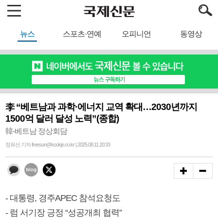
뉴스
스포츠·연예
오피니언
동영상
李 “베트남과 과학·에너지 교역 확대…2030년까지
1500억 달러 달성 노력”(종합)
韓-베트남 정상회담
정유선 기자 freesun@kookje.co.kr | 2025.08.11 20:33
- 대통령, 경주APEC 참석요청도
- 럼 서기장 긍정 “성공개최 협력”