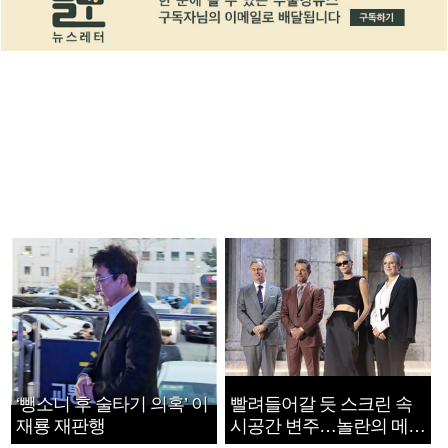
‘뺑소니 후 술타기 의혹’ 이
빨려들어갈 듯 스크린 속
재룡 재판행
시공간 변주…놀란의 메시