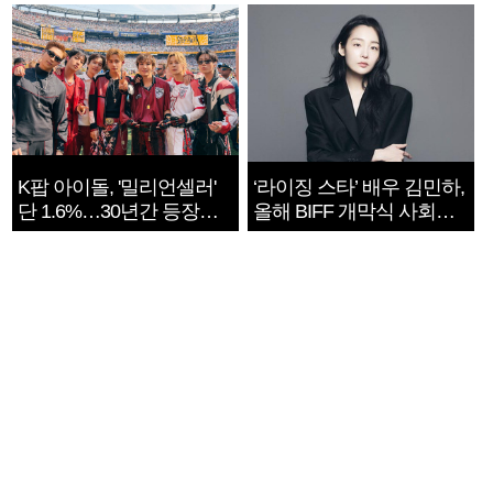
지는 ‘전쟁 속죄’
K팝 아이돌, '밀리언셀러'
‘라이징 스타’ 배우 김민하,
단 1.6%…30년간 등장
올해 BIFF 개막식 사회자
1182개팀 전수조사
확정