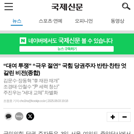
뉴스
스포츠·연예
오피니언
동영상
“대여 투쟁” “극우 절연” 국힘 당권주자 반탄·찬탄 엇
갈린 비전(종합)
김문수·장동혁 “李 재판 재개”
조경태·안철수 “尹 세력 청산”
주진우는 “세대 교체” 차별화
조원호 기자 cho1ho@kookje.co.kr | 2025.08.03 19:18
국민의힘 당권 주자들은 3일 서울 여의도 중앙당사에서