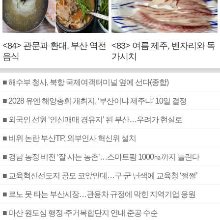
<84> 관문과 환대, 부산 역전
<83> 여름 제주, 벤자리와 독
음식
가시치
■ 해수부 청사, 북항 국제여객터미널 옆에 선다(종합)
■ 2028 유엔 해양총회 개최지, ‘부산이냐 제주냐’ 10일 결정
■ 외국인 선원 ‘인신매매 경유지’ 된 부산…우려가 현실로
■ 비위 논란 부산TP, 외부인사 혁신위 설치
■ 경남 농정 비전 ‘잘 사는 농촌’…스마트팜 1000㏊까지 늘린다
■ 교육혁신선도지 공모 코앞인데…구·군 난색에 교육청 ‘쩔쩔’
■ 르노 못 타는 부산시장…관용차 규정에 막힌 지역기업 응원
■ 마산 원도심 행정·주거복합단지 연내 준공 수순