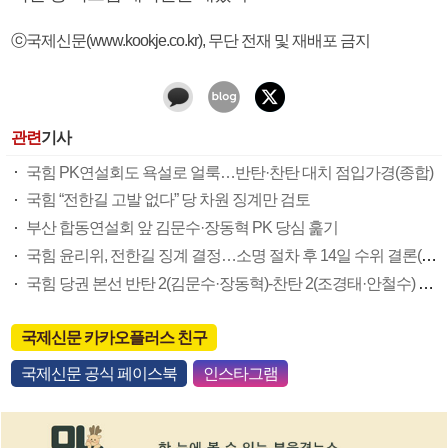
ⓒ국제신문(www.kookje.co.kr), 무단 전재 및 재배포 금지
관련
기사
국힘 PK연설회도 욕설로 얼룩…반탄·찬탄 대치 점입가경(종합)
국힘 “전한길 고발 없다” 당 차원 징계만 검토
부산 합동연설회 앞 김문수·장동혁 PK 당심 훑기
국힘 윤리위, 전한길 징계 결정…소명 절차 후 14일 수위 결론(종합)
국힘 당권 본선 반탄 2(김문수·장동혁)-찬탄 2(조경태·안철수) 압축…당심 80% 어디로(종합)
국제신문 카카오플러스 친구
국제신문 공식 페이스북
인스타그램