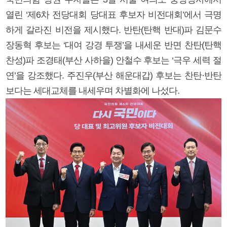
열린 ‘제6차 전당대회 당대표 후보자 비전대회’에서 극명
하게 갈라진 비전을 제시했다. 반탄(탄핵 반대)파 김문수
장동혁 후보는 ‘대여 강경 투쟁’을 내세운 반면 찬탄(탄핵
찬성)파 조경태(부산 사하을) 안철수 후보는 ‘극우 세력 절
연’을 강조했다. 주진우(부산 해운대갑) 후보는 찬탄·반탄
보다는 세대교체를 내세우며 차별화에 나섰다.