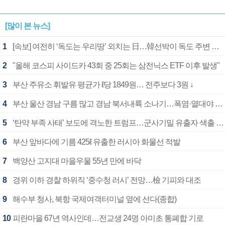
[많이 본 뉴스]
1
[속보] 여전히 ‘독도는 우리땅’ 외치는 日…韓선박이 독도 주변 해양조사 활동하자 반발
2
"올해 코스피 사이드카 43회 중 25회는 삼전닉스 ETF 이후 발생"
3
부산 주유소 휘발유 평균가 ℓ당 1849원… 전주보다 3원 ↓
4
부산 울산 경남 구름 많고 경남 북서내륙 소나기…폭염·열대야 계속
5
‘탄약 부족 사태’ 보도에 격노한 트럼프…군사기밀 유출자 색출 지시
6
부산 앞바다에 기름 425ℓ 유출한 러시아 화물선 적발
7
백양산 고지대 마을우물 55년 만에 바닥
8
경위 이하 경찰 하위직 ‘중수청 러시’ 전망…檢 기피와 대조
9
해수부 청사, 북항 국제여객터미널 옆에 선다(종합)
10
피란마을 67년 역사인데…전교생 24명 아미초 통폐합 기로