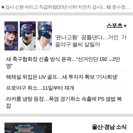
■ 검사 신분 버리고 직급하향(10년 이하 저연차 검사)…檢 중수청행 기피
스포츠 +
‘윤나고황’ 꿈틀댄다…거인 가
을야구 불씨 살릴까
새 축구협회장 선출 방식 윤곽…“선거인단 192→2만
명”
해체설 뒤집은 LIV 골프…새 투자자 확보 ‘기사회생’
프로야구 취소…11일부터 재개
라커룸 냉탕 등장…폭염 경기취소 속출에 PS 셈법 복
잡
울산·경남 소식