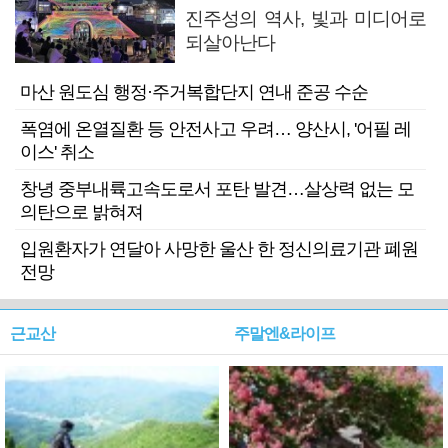
진주성의 역사, 빛과 미디어로
되살아난다
마산 원도심 행정·주거복합단지 연내 준공 수순
폭염에 온열질환 등 안전사고 우려… 양산시, '어필 레
이스' 취소
창녕 중부내륙고속도로서 포탄 발견…살상력 없는 모
의탄으로 밝혀져
입원환자가 연달아 사망한 울산 한 정신의료기관 폐원
전망
근교산
주말엔&라이프