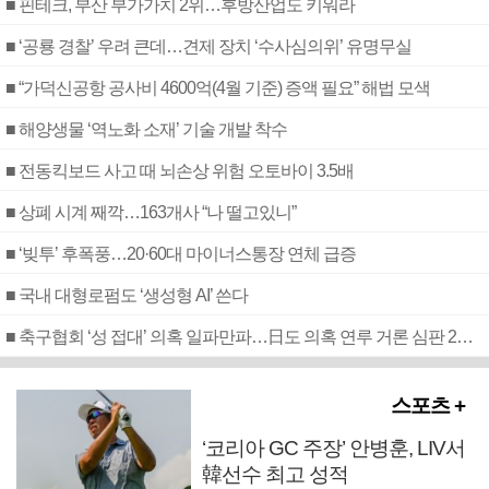
■ 핀테크, 부산 부가가치 2위…후방산업도 키워라
■ ‘공룡 경찰’ 우려 큰데…견제 장치 ‘수사심의위’ 유명무실
■ “가덕신공항 공사비 4600억(4월 기준) 증액 필요” 해법 모색
■ 해양생물 ‘역노화 소재’ 기술 개발 착수
■ 전동킥보드 사고 때 뇌손상 위험 오토바이 3.5배
■ 상폐 시계 째깍…163개사 “나 떨고있니”
■ ‘빚투’ 후폭풍…20·60대 마이너스통장 연체 급증
■ 국내 대형로펌도 ‘생성형 AI’ 쓴다
■ 축구협회 ‘성 접대’ 의혹 일파만파…日도 의혹 연루 거론 심판 2명 조사
스포츠 +
‘코리아 GC 주장’ 안병훈, LIV서
韓선수 최고 성적