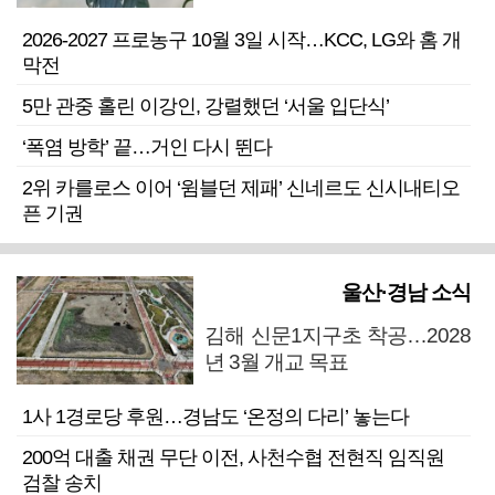
2026-2027 프로농구 10월 3일 시작…KCC, LG와 홈 개
막전
5만 관중 홀린 이강인, 강렬했던 ‘서울 입단식’
‘폭염 방학’ 끝…거인 다시 뛴다
2위 카를로스 이어 ‘윔블던 제패’ 신네르도 신시내티오
픈 기권
울산·경남 소식
김해 신문1지구초 착공…2028
년 3월 개교 목표
1사 1경로당 후원…경남도 ‘온정의 다리’ 놓는다
200억 대출 채권 무단 이전, 사천수협 전현직 임직원
검찰 송치