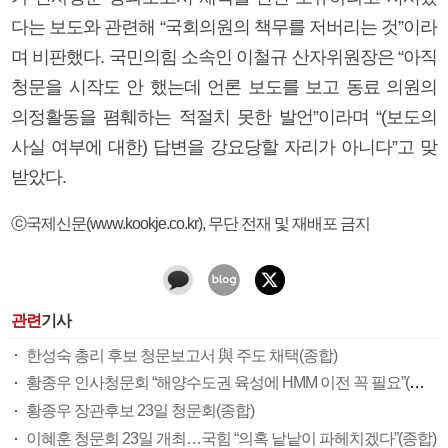
다는 보도와 관련해 “국회의원의 책무를 저버리는 것”이라
며 비판했다. 국민의힘 소속인 이철규 산자위원장은 “아직
청문을 시작도 안 했는데 언론 보도를 보고 동료 의원의
의정활동을 폄훼하는 적절치 못한 발언”이라며 “(보도의
사실 여부에 대한) 답변을 강요당할 자리가 아니다”고 맞
받았다.
ⓒ국제신문(www.kookje.co.kr), 무단 전재 및 재배포 금지
관련
기사
한성숙 총리 후보 청문보고서 與 주도 채택(종합)
황종우 인사청문회 “해양수도권 육성에 HMM 이전 꼭 필요”(종합)
황종우 장관후보 23일 청문회(종합)
이혜훈 청문회 23일 개최…국힘 “의혹 낱낱이 파헤치겠다”(종합)