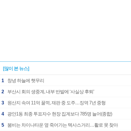
[많이 본 뉴스]
1
창녕 하늘에 햇무리
2
부산시 회의 생중계, 내부 반발에 ‘사실상 후퇴’
3
원산지 속여 11억 꿀꺽, 재판 중 도주…징역 7년 중형
4
광안1동 최종 투표자수 현장 집계보다 785명 늘어(종합)
5
붐비는 차이나타운 옆 죽어가는 텍사스거리…활로 못 찾아