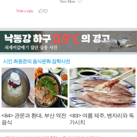
시인 최원준의 음식문화 잡학사전
<84> 관문과 환대, 부산 역전
<83> 여름 제주, 벤자리와 독
음식
가시치