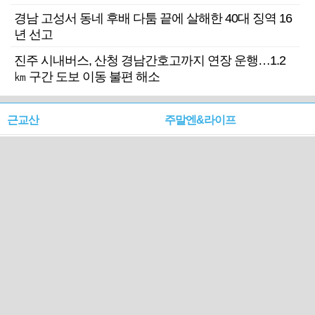
경남 고성서 동네 후배 다툼 끝에 살해한 40대 징역 16
년 선고
진주 시내버스, 산청 경남간호고까지 연장 운행…1.2
㎞ 구간 도보 이동 불편 해소
근교산
주말엔&라이프
근교산&그너머…상주·문경
폭염보다 더 뜨거워라…100
청화산~시루봉
일을 붉게 불태울 ‘선비정신’
피었네