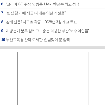
6
‘코리아 GC 주장’ 안병훈, LIV서 韓선수 최고 성적
7
“빈집 철거 때 세금 더 내는 역설 개선을”
8
김해 신문1지구초 착공…2028년 3월 개교 목표
9
지방선거 분루 삼키고…총선 겨냥한 부산 ‘보수 야인들’
10
부산교육청 산하 도서관, 손님맞이 문 활짝