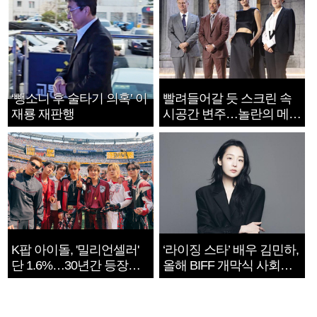
‘뺑소니 후 술타기 의혹’ 이
빨려들어갈 듯 스크린 속
재룡 재판행
시공간 변주…놀란의 메시
지는 ‘전쟁 속죄’
K팝 아이돌, '밀리언셀러'
‘라이징 스타’ 배우 김민하,
단 1.6%…30년간 등장
올해 BIFF 개막식 사회자
1182개팀 전수조사
확정