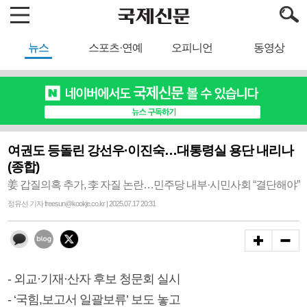
뉴스
스포츠·연예
오피니언
동영상
여권도 등돌린 강선우·이진숙…대통령실 용단 내리나
(종합)
姜 갑질의혹 추가, 李 자질 논란…민주당 내부·시민사회 “결단해야”
정유선 기자 freesun@kookje.co.kr | 2025.07.17 20:31
- 외교·기재·산자 후보 청문회 실시
- ‘국힘,보고서 일괄보류’ 보도 놓고