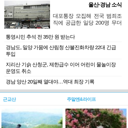
울산·경남 소식
대포통장 모집해 전국 범죄조
직에 공급한 일당 200명 무더
기 검거
통영시민 추석 전 35만 원 받는다
경남도, 밀양 가뭄에 산림청 산불진화차량 22대 긴급
투입
지리산 기슭 산청군, 제한급수 이어 어린이 물놀이장
운영도 취소
경남 양산 20일째 열대야…역대 최장 기록
근교산
주말엔&라이프