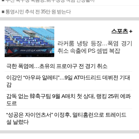
■ 통영시민 추석 전 35만 원 받는다
스포츠 +
라커룸 냉탕 등장…폭염 경기
취소 속출에 PS 셈법 복잡
극한 폭염에…초유의 프로야구 전 경기 취소
이강인 “아우파 알레티”…9일 AT마드리드 데뷔전 기대
감
감독 없는 韓축구팀 9월 A매치 첫 상대, 랭킹 25위 에콰
도르
“성공은 자이언츠서” 이정후, 멀티홈런으로 트레이드
설 날렸다