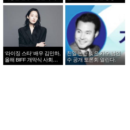
지는 ‘전쟁 속죄’
1182개팀 전수조사
‘라이징 스타’ 배우 김민하,
친일 논란 빚은 가수 남인
올해 BIFF 개막식 사회자
수 공개 토론회 열린다.
확정