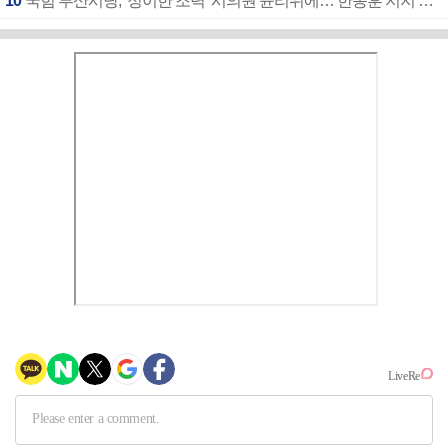
10
국힘 부산시당, ‘정이한 조력’ 시의원 윤리위에…‘한동훈 지지’도 신고접수