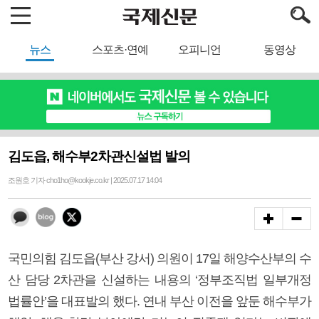
뉴스
스포츠·연예
오피니언
동영상
김도읍, 해수부2차관신설법 발의
조원호 기자 cho1ho@kookje.co.kr | 2025.07.17 14:04
국민의힘 김도읍(부산 강서) 의원이 17일 해양수산부의 수
산 담당 2차관을 신설하는 내용의 ‘정부조직법 일부개정
법률안’을 대표발의 했다. 연내 부산 이전을 앞둔 해수부가