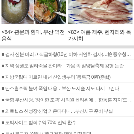
<84> 관문과 환대, 부산 역전
<83> 여름 제주, 벤자리와 독
음식
가시치
■ 검사 신분 버리고 직급하향(10년 이하 저연차 검사)…檢 중수청행 기피
■ 지역 상권도 말라죽을 판이라…가뭄 속 밀양물축제 강행 논란
■ 지방국립대 이르면 내년 신입생부터 ‘등록금 0원’(종합)
■ 탄소흡수력 높여 폭염 대응…부산 도시숲 지도 다시 그린다
■ 국힘 부산시당, ‘정이한 조력’ 시의원 윤리위에…‘한동훈 지지’도 신고접수
■ 의료헬스 신성장 산업 키운다더니…부산서구 준비 부실
■ 도박사이트 범죄수익 70억 전액 환수
■ 부산 북구청 쑥뜸방, 前구청장 책임 인정될까