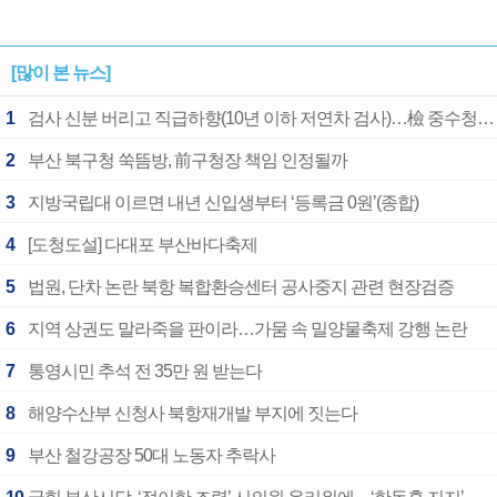
[많이 본 뉴스]
1
검사 신분 버리고 직급하향(10년 이하 저연차 검사)…檢 중수청행 기피
2
부산 북구청 쑥뜸방, 前구청장 책임 인정될까
3
지방국립대 이르면 내년 신입생부터 ‘등록금 0원’(종합)
4
[도청도설] 다대포 부산바다축제
5
법원, 단차 논란 북항 복합환승센터 공사중지 관련 현장검증
6
지역 상권도 말라죽을 판이라…가뭄 속 밀양물축제 강행 논란
7
통영시민 추석 전 35만 원 받는다
8
해양수산부 신청사 북항재개발 부지에 짓는다
9
부산 철강공장 50대 노동자 추락사