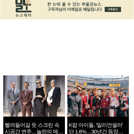
빨려들어갈 듯 스크린 속
K팝 아이돌, '밀리언셀러'
시공간 변주…놀란의 메시
단 1.6%…30년간 등장